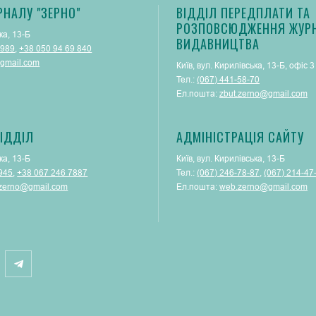
РНАЛУ "ЗЕРНО"
ВІДДІЛ ПЕРЕДПЛАТИ ТА
РОЗПОВСЮДЖЕННЯ ЖУРН
ка, 13-Б
ВИДАВНИЦТВА
 989
,
+38 050 94 69 840
gmail.com
Київ, вул. Кирилівська, 13-Б, офіс 3
Тел.:
(067) 441-58-70
Ел.пошта:
zbut.zerno@gmail.com
ІДДІЛ
АДМІНІСТРАЦІЯ САЙТУ
ка, 13-Б
Київ, вул. Кирилівська, 13-Б
945
,
+38 067 246 7887
Тел.:
(‎067) 246-78-87
, ‎
(067) 214-47
.zerno@gmail.com
Ел.пошта:
web.zerno@gmail.com