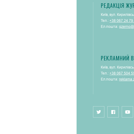
РЕДАКЦІЯ ЖУ
Київ, вул. Кирилівсь
Тел.:
+38 067 24 79
Ел.пошта:
gzerno@
РЕКЛАМНИЙ В
Київ, вул. Кирилівсь
Тел.:
+38 067 504 5
Ел.пошта:
reklama