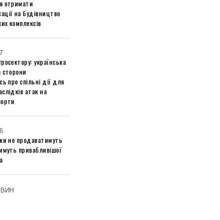
я отримати
ації на будівництво
их комплексів
7
росектору: українська
а сторони
сь про спільні дії для
слідків атак на
порти
6
ики не продаватимуть
тимуть привабливішої
а
ОВИН