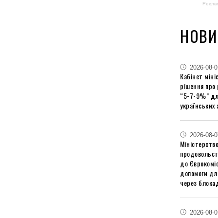
Рекла
НОВИ
2026-08-0
Кабінет міні
рішення про
“5-7-9%” дл
українських 
2026-08-0
Міністерство
продовольст
до Єврокоміс
допомоги дл
через блокад
2026-08-0