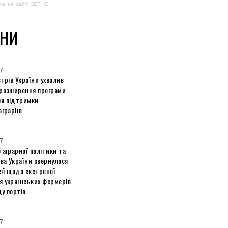
ма на сайті ЗЕРНО
НИ
7
стрів України ухвалив
 розширення програми
я підтримки
аграріїв
7
 аграрної політики та
ва України звернулося
ії щодо екстреної
я українських фермерів
у портів
7