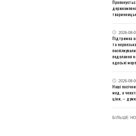
Пропонуєтьс
держкомпенс
тваринницьк
2026-08-0
Підтримка аг
та норвезьк
поспілкували
подолання на
одеські мор
2026-08-0
Наші пасічн
мед, а чека
ціни, – думк
БІЛЬШЕ Н