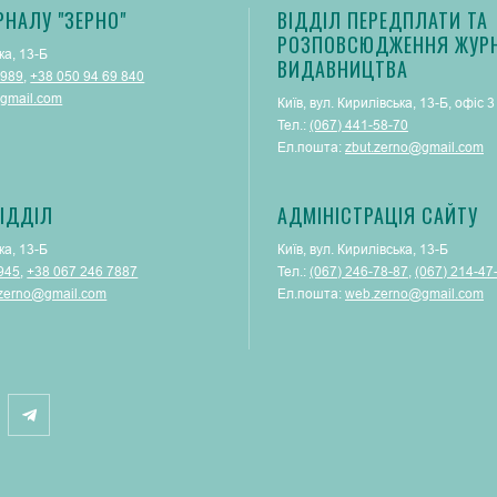
РНАЛУ "ЗЕРНО"
ВІДДІЛ ПЕРЕДПЛАТИ ТА
РОЗПОВСЮДЖЕННЯ ЖУРН
ка, 13-Б
ВИДАВНИЦТВА
 989
,
+38 050 94 69 840
gmail.com
Київ, вул. Кирилівська, 13-Б, офіс 3
Тел.:
(067) 441-58-70
Ел.пошта:
zbut.zerno@gmail.com
ІДДІЛ
АДМІНІСТРАЦІЯ САЙТУ
ка, 13-Б
Київ, вул. Кирилівська, 13-Б
945
,
+38 067 246 7887
Тел.:
(‎067) 246-78-87
, ‎
(067) 214-47
.zerno@gmail.com
Ел.пошта:
web.zerno@gmail.com