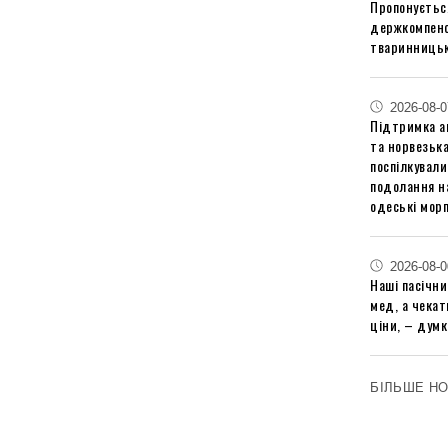
Пропонуєтьс
держкомпенс
тваринницьк
2026-08-0
Підтримка аг
та норвезьк
поспілкували
подолання на
одеські мор
2026-08-0
Наші пасічн
мед, а чека
ціни, – думк
БІЛЬШЕ Н