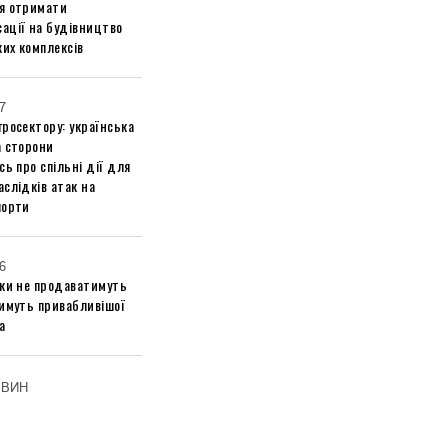
я отримати
ації на будівництво
их комплексів
7
росектору: українська
а сторони
сь про спільні дії для
слідків атак на
порти
6
ики не продаватимуть
тимуть привабливішої
а
ОВИН