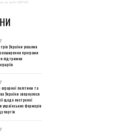
ма на сайті ЗЕРНО
НИ
7
стрів України ухвалив
 розширення програми
я підтримки
аграріїв
7
 аграрної політики та
ва України звернулося
ії щодо екстреної
я українських фермерів
у портів
7