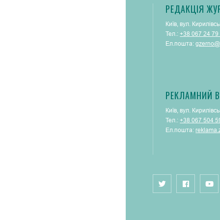
РЕДАКЦІЯ ЖУ
Київ, вул. Кирилівсь
Тел.:
+38 067 24 79
Ел.пошта:
gzerno@
РЕКЛАМНИЙ В
Київ, вул. Кирилівсь
Тел.:
+38 067 504 5
Ел.пошта:
reklama