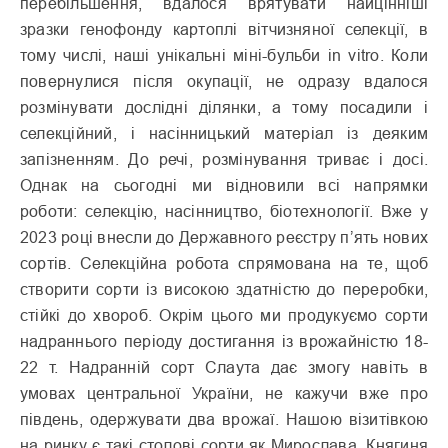
перебільшення, вдалося врятувати найцінніші
зразки генофонду картоплі вітчизняної селекції, в
тому числі, наші унікальні міні-бульби in vitro. Коли
повернулися після окупації, не одразу вдалося
розмінувати дослідні ділянки, а тому посадили і
селекційний, і насінницький матеріал із деяким
запізненням. До речі, розмінування триває і досі.
Однак на сьогодні ми відновили всі напрямки
роботи: селекцію, насінництво, біотехнології. Вже у
2023 році внесли до Державного реєстру п’ять нових
сортів. Селекційна робота спрямована на те, щоб
створити сорти із високою здатністю до переробки,
стійкі до хвороб. Окрім цього ми продукуємо сорти
надраннього періоду достигання із врожайністю 18-
22 т. Надранній сорт Слаута дає змогу навіть в
умовах центральної України, не кажучи вже про
південь, одержувати два врожаї. Нашою візитівкою
на ринку є такі столові сорти як Мирослава, Княгиня