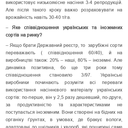
використовує низькоякісне насіння 3-4 репродукцій.
Але після такого кроку важко розраховувати на
врожайність навіть 30-40 т/га.
–
Яке співвідношення українських та іноземних
сортів на ринку?
– Якщо брати Державний реєстр, то зарубіжні сорти
переважають ( співвідношення 60/40), й на
виробництві також: 20% – наші, 80% – іноземні. Але
динаміка позитивна, бо ще три роки тому
співвідношення становило 3/97. Українські
виробники починають розуміти всі переваги
використання насіннєвого матеріалу українських
сортів: по-перше, він у 2,5 разу дешевший, по-друге,
за продуктивністю та характеристиками не
поступається іноземним. Вони створені на бідних на
органіку ґрунтах, в умовах, де бракує вологи,
адаптовані до шкідників і хвороб, які поширені саме