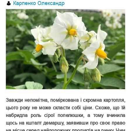
Карпенко Олександр
Завжди непомітна, поміркована і скромна картопля,
цього року не може скласти собі ціни. Схоже, що їй
набридла роль сірої попелюшки, а тому вчинила
щось на кшталт демаршу, заявивши про своє право
на місце серед найдорожчих продуктів на ринку. Чим