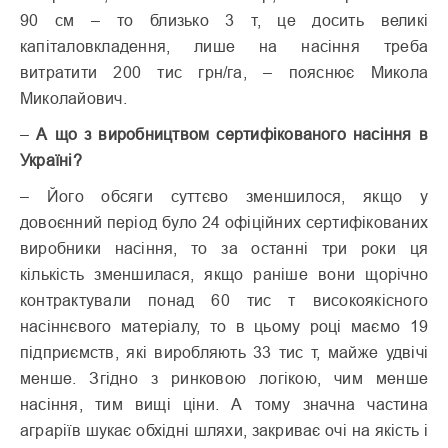
90 см – то близько 3 т, це досить великі
капіталовкладення, лише на насіння треба
витратити 200 тис грн/га, – пояснює Микола
Миколайович.
–
А що з виробництвом сертифікованого насіння в
Україні?
– Його обсяги суттєво зменшилося, якщо у
довоєнний період було 24 офіційних сертифікованих
виробники насіння, то за останні три роки ця
кількість зменшилася, якщо раніше вони щорічно
контрактували понад 60 тис т високоякісного
насіннєвого матеріалу, то в цьому році маємо 19
підприємств, які виробляють 33 тис т, майже удвічі
менше. Згідно з ринковою логікою, чим менше
насіння, тим вищі ціни. А тому значна частина
аграріїв шукає обхідні шляхи, закриває очі на якість і