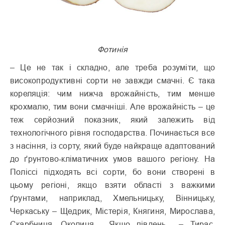
Фотинія
– Це не так і складно, але треба розуміти, що
високопродуктивні сорти не завжди смачні. Є така
кореляція: чим нижча врожайність, тим менше
крохмалю, тим вони смачніші. Але врожайність – це
теж серйозний показник, який залежить від
технологічного рівня господарства. Починається все
з насіння, із сорту, який буде найкраще адаптований
до ґрунтово-кліматичних умов вашого регіону. На
Поліссі підходять всі сорти, бо вони створені в
цьому регіоні, якщо взяти області з важкими
ґрунтами, наприклад, Хмельницьку, Вінницьку,
Черкаську – Щедрик, Містерія, Княгиня, Мирослава,
Скарбниця, Околиця. Якщо південь – Тирас,