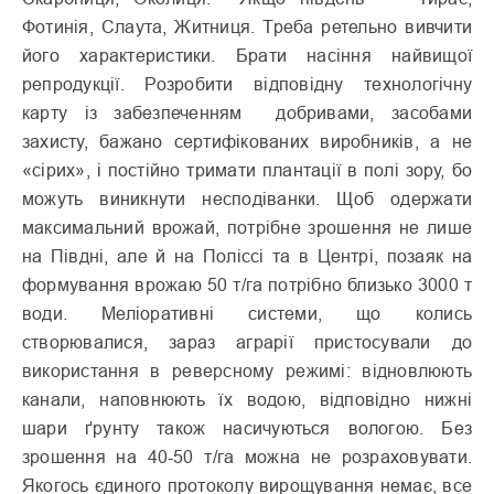
Фотинія, Слаута, Житниця. Треба ретельно вивчити
його характеристики. Брати насіння найвищої
репродукції. Розробити відповідну технологічну
карту із забезпеченням добривами, засобами
захисту, бажано сертифікованих виробників, а не
«сірих», і постійно тримати плантації в полі зору, бо
можуть виникнути несподіванки. Щоб одержати
максимальний врожай, потрібне зрошення не лише
на Півдні, але й на Поліссі та в Центрі, позаяк на
формування врожаю 50 т/га потрібно близько 3000 т
води. Меліоративні системи, що колись
створювалися, зараз аграрії пристосували до
використання в реверсному режимі: відновлюють
канали, наповнюють їх водою, відповідно нижні
шари ґрунту також насичуються вологою. Без
зрошення на 40-50 т/га можна не розраховувати.
Якогось єдиного протоколу вирощування немає, все