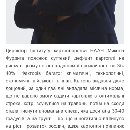
Директор Інституту картоплярства НААН Микола
Фурдига пояснює суттєвий дефіцит картоплі на
ринку в цьому сезоні падінням її врожайності на 35-
40%. Факторів багато: кліматичні, технологічні,
економічні, військові та інші. Квітень видався дуже
дощовий, за один-два дні випадала місячна норма,
що не давало змогу садити картоплю в оптимальні
строки, котрі зсунулися на травень, потім на сходи
стала тиснути аномальна спека, яка досягала 30-40
градусів, а на ґрунті – 65, що й негативно вплинуло
на ріст і розвиток рослин, адже картопля припиняє