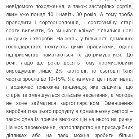
невідомого походження, а також застарілих сортів,
яким уже понад 10 і навіть 30 років. А тому треба
проводити і сортооновлення, і сортозаміну, старі
сорти вилучати, бо змінився клімат, з’явилися нові
шкідники і хвороби. На жаль, у більшості домашніх
господарствах нехтують цими правилами, однак
підприємства намагаються їх дотримуватися. До
речі, якщо ще років десять тому промисловики
вирощували лише 2% картоплі, то сьогодні їхня
частка зросла до 10-15%. Як на мене, це і позитивна,
і водночас тривожна тенденція, яка свідчить, що
старіє та зменшується сільське населення, а молодь
не хоче займатися картоплярством. Зменшення
виробництва цього продукту в домашньому секторі –
також одна із причин високих цін на нього на ринку.
На моє переконання, картоплярство на присадибних
ділянках або на паях можна зробити більш