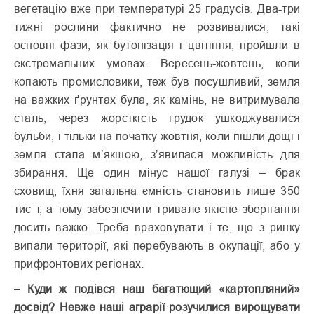
вегетацію вже при температурі 25 градусів. Два-три
тижні рослини фактично не розвивалися, такі
основні фази, як бутонізація і цвітіння, пройшли в
екстремальних умовах. Вересень-жовтень, коли
копають промисловики, теж був посушливий, земля
на важких ґрунтах була, як камінь, не витримувала
сталь, через жорсткість грудок ушкоджувалися
бульби, і тільки на початку жовтня, коли пішли дощі і
земля стала м’якшою, з’явилася можливість для
збирання. Ще один мінус нашої галузі – брак
сховищ, їхня загальна ємність становить лише 350
тис т, а тому забезпечити тривале якісне зберігання
досить важко. Треба враховувати і те, що з ринку
випали території, які перебувають в окупації, або у
прифронтових регіонах.
–
Куди ж подівся наш багатющий «картопляний»
досвід? Невже наші аграрії розучилися вирощувати