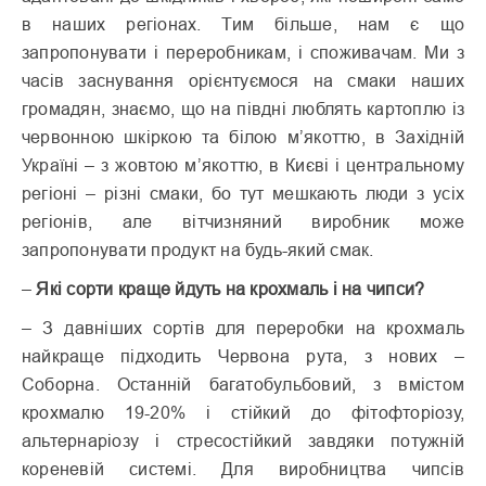
в наших регіонах. Тим більше, нам є що
запропонувати і переробникам, і споживачам. Ми з
часів заснування орієнтуємося на смаки наших
громадян, знаємо, що на півдні люблять картоплю із
червонною шкіркою та білою м’якоттю, в Західній
Україні – з жовтою м’якоттю, в Києві і центральному
регіоні – різні смаки, бо тут мешкають люди з усіх
регіонів, але вітчизняний виробник може
запропонувати продукт на будь-який смак.
–
Які сорти краще йдуть на крохмаль і на чипси?
– З давніших сортів для переробки на крохмаль
найкраще підходить Червона рута, з нових –
Соборна. Останній багатобульбовий, з вмістом
крохмалю 19-20% і стійкий до фітофторіозу,
альтернаріозу і стресостійкий завдяки потужній
кореневій системі. Для виробництва чипсів