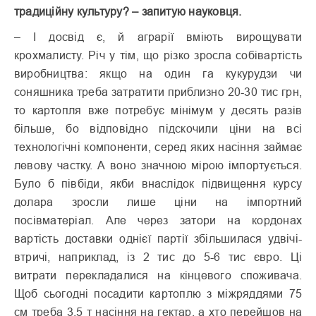
традиційну культуру? – запитую науковця.
– І досвід є, й аграрії вміють вирощувати
крохмалисту. Річ у тім, що різко зросла собівартість
виробництва: якщо на один га кукурудзи чи
соняшника треба затратити приблизно 20-30 тис грн,
то картопля вже потребує мінімум у десять разів
більше, бо відповідно підскочили ціни на всі
технологічні компоненти, серед яких насіння займає
левову частку. А воно значною мірою імпортується.
Було б півбіди, якби внаслідок підвищення курсу
долара зросли лише ціни на імпортний
посівматеріал. Але через затори на кордонах
вартість доставки однієї партії збільшилася удвічі-
втричі, наприклад, із 2 тис до 5-6 тис євро. Ці
витрати перекладалися на кінцевого споживача.
Щоб сьогодні посадити картоплю з міжряддями 75
см треба 3,5 т насіння на гектар, а хто перейшов на