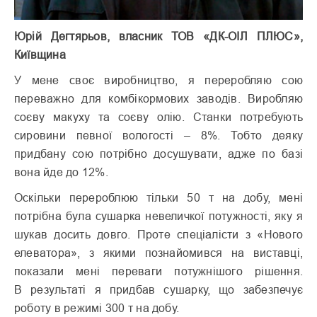
Юрій Дегтярьов, власник ТОВ «ДК-ОІЛ ПЛЮС»,
Київщина
У мене своє виробництво, я перероб­ляю сою
переважно для комбікормових заводів. Виробляю
соєву макуху та соєву олію. Станки потребують
сировини певної вологості – 8%. Тобто деяку
придбану сою потрібно досушувати, адже по базі
вона йде до 12%.
Оскільки перероблюю тільки 50 т на добу, мені
потрібна була сушарка невеличкої потужності, яку я
шукав досить довго. Проте спеціалісти з «Нового
елеватора», з якими познайомився на виставці,
показали мені переваги потужнішого рішення.
В результаті я придбав сушарку, що забезпечує
роботу в режимі 300 т на добу.