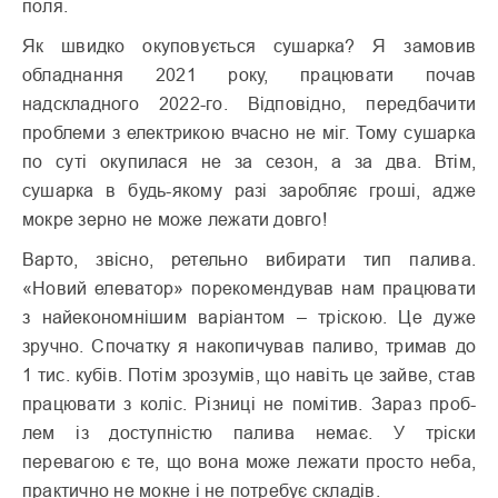
поля.
Як швидко окуповується сушарка? Я замовив
обладнання 2021 року, працювати почав
надскладного 2022-го. Відповідно, передбачити
проблеми з електрикою вчасно не міг. Тому сушарка
по суті окупилася не за сезон, а за два. Втім,
сушарка в будь-якому разі заробляє гроші, адже
мокре зерно не може лежати довго!
Варто, звісно, ретельно вибирати тип палива.
«Новий елеватор» порекомендував нам працювати
з найекономнішим варіантом – тріскою. Це дуже
зручно. Спочатку я накопичував паливо, тримав до
1 тис. кубів. Потім зрозумів, що навіть це зайве, став
працювати з коліс. Різниці не помітив. Зараз проб­
лем із доступністю палива немає. У тріски
перевагою є те, що вона може лежати просто неба,
практично не мокне і не потребує складів.