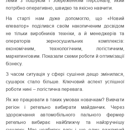
леми з пошуком і збереженням персоналу, який
потрібно оперативно, швидко та якісно навчити.
На старті нам дуже допомогло, що «Новий
елеватор» поділився своїм накопиченим досвідом
не тільки виробників техніки, а й менеджерів та
операторів зерносушильних комплексів:
економічним, технологічним, логістичним,
маркетинговим. Показали схеми роботи й оптимізації
бізнесу.
З часом ситуація у сфері сушіння дещо змінилася,
сушарок стало більше. Ключовий аспект успішної
роботи нині – логістична перевага.
Як же працювати в таких умовах новачкам? Вивчати
регіон і ретельно вибирати майданчик. Через
здорожчання автомобільного пального фермер
ретельно вибирає найближчу та найзручнішу
сушарку. Має неабияку вагу і ще один важливий