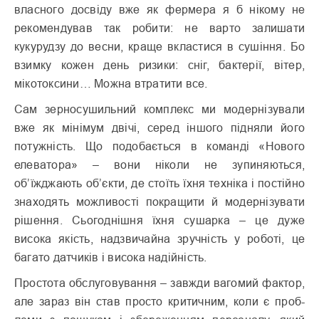
власного досвіду вже як фермера я б нікому не
рекомендував так робити: не варто залишати
кукурудзу до весни, краще вкластися в сушіння. Бо
взимку кожен день ризики: сніг, бактерії, вітер,
мікотоксини… Можна втратити все.
Сам зерносушильний комплекс ми модернізували
вже як мінімум двічі, серед іншого підняли його
потужність. Що подобається в команді «Нового
елеватора» – вони ніколи не зупиняються,
об’їжджають об’єкти, де стоїть їхня техніка і постійно
знаходять можливості покращити й модернізувати
рішення. Сьогоднішня їхня сушарка – це дуже
висока якість, надзвичайна зручність у роботі, це
багато датчиків і висока надійність.
Простота обслуговування – завжди вагомий фактор,
але зараз він став просто критичним, коли є проб­