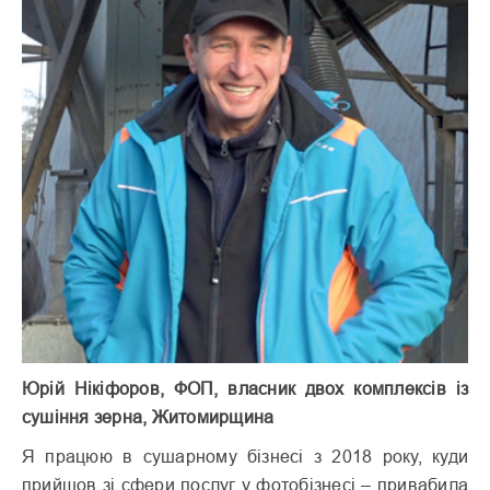
Юрій Нікіфоров, ФОП, власник двох комплексів із
сушіння зерна, Житомирщина
Я працюю в сушарному бізнесі з 2018 року, куди
прийшов зі сфери послуг у фотобізнесі – привабила