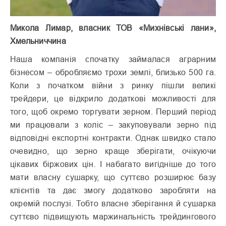
Микола Лимар, власник ТОВ «Михнівські лани»,
Хмельниччина
Наша компанія спочатку займалася аграрним
бізнесом – обробляємо трохи землі, близько 500 га.
Коли з початком війни з ринку пішли великі
трейдери, це відкрило додаткові можливості для
того, щоб окремо торгувати зерном. Перший період
ми працювали з коліс – закуповували зерно під
відповідні експортні контракти. Однак швидко стало
очевидно, що зерно краще зберігати, очікуючи
цікавих біржових цін. І набагато вигідніше до того
мати власну сушарку, що суттєво розширює базу
клієнтів та дає змогу додатково заробляти на
окремій послузі. Тобто власне зберігання й сушарка
суттєво підвищують маржинальність трейдингового