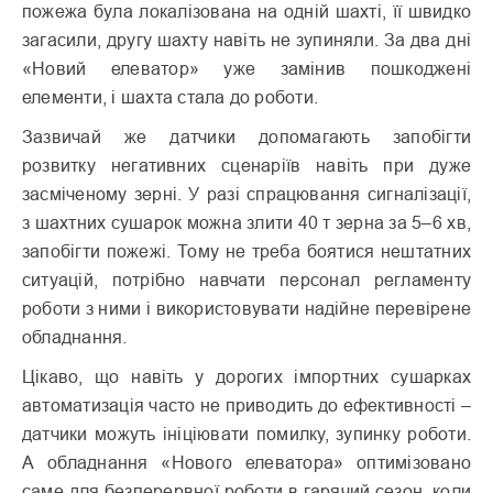
пожежа була локалізована на одній шахті, її швидко
загасили, другу шахту навіть не зупиняли. За два дні
«Новий елеватор» уже замінив пошкоджені
елементи, і шахта стала до роботи.
Зазвичай же датчики допомагають запобігти
розвитку негативних сценаріїв навіть при дуже
засміченому зерні. У разі спрацювання сигналізації,
з шахтних сушарок можна злити 40 т зерна за 5–6 хв,
запобігти пожежі. Тому не треба боятися нештатних
ситуацій, потрібно навчати персонал регламенту
роботи з ними і використовувати надійне перевірене
обладнання.
Цікаво, що навіть у дорогих імпортних сушарках
автоматизація часто не приводить до ефективності –
датчики можуть ініціювати помилку, зупинку роботи.
А обладнання «Нового елеватора» оптимізовано
саме для безперервної роботи в гарячий сезон, коли