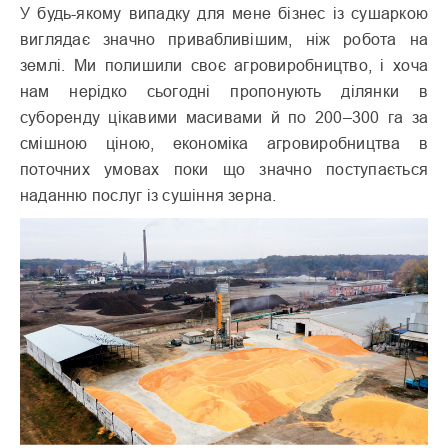
У будь-якому випадку для мене бізнес із сушаркою
виглядає знач­но привабливішим, ніж робота на
землі. Ми полишили своє агровиробництво, і хоча
нам нерідко сьогодні пропонують ділянки в
суборенду цікавими масивами й по 200–300 га за
смішною ціною, економіка агровиробництва в
поточних умовах поки що значно поступається
наданню послуг із сушіння зерна.