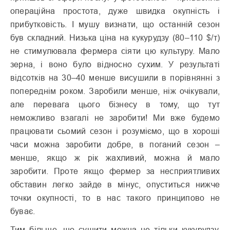
операційна простота, дуже швидка окупність і
прибутковість. І мушу визнати, що останній сезон
був складний. Низька ціна на кукурудзу (80–110 $/т)
не стимулювала фермера сіяти цю культуру. Мало
зерна, і воно було відносно сухим. У результаті
відсотків на 30–40 менше висушили в порівнянні з
попереднім роком. Заробили менше, ніж очікували,
але перевага цього бізнесу в тому, що тут
неможливо взагалі не заробити! Ми вже будемо
працювати сьомий сезон і розуміємо, що в хороші
часи можна заробити добре, в поганий сезон –
менше, якщо ж рік жахливий, можна й мало
заробити. Проте якщо фермер за несприятливих
обставин легко зайде в мінус, опуститься нижче
точки окупності, то в нас такого принципово не
буває.
Тим більше, що сушити можна не тільки кукурудзу.