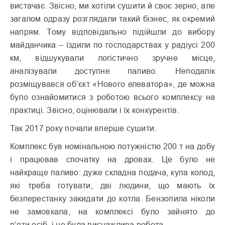
вистачає. Звісно, ми хотіли сушити й своє зерно, але
загалом одразу розглядали такий бізнес, як окремий
напрям. Тому відповідально підійшли до вибору
майданчика – їздили по господарствах у радіусі 200
км, відшукували логістично зручне місце,
аналізували доступне паливо. Неподалік
розміщувався об’єкт «Нового елеватора», де можна
було ознайомитися з роботою всього комплексу на
практиці. Звісно, оцінювали і їх конкурентів.
Так 2017 року почали вперше сушити.
Комплекс був номінальною потужністю 200 т на добу
і працював спочатку на дровах. Це було не
найкраще паливо: дуже складна подача, купа колод,
які треба готувати, дві людини, що мають їх
безперестанку закидати до котла. Бензопила ніколи
не замовкала, на комплексі було зайнято до
п’яти осіб, і це була виснажлива робота.