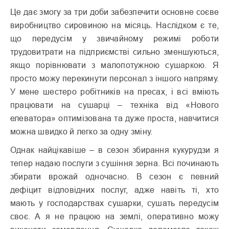
Це дає змогу за три доби забезпечити основне соєве
виробництво сировиною на місяць. Наслідком є те,
що передусім у звичайному режимі роботи
трудовитрати на підприємстві сильно зменшуються,
якщо порівнювати з малопотужною сушаркою. Я
просто можу перекинути персонал з іншого напряму.
У мене шестеро робітників на пресах, і всі вміють
працювати на сушарці – техніка від «Нового
елеватора» оптимізована та дуже проста, навчитися
можна швидко й легко за одну зміну.
Однак найцікавіше – в сезон збирання кукурудзи я
тепер надаю послуги з сушіння зерна. Всі починають
збирати врожай одночасно. В сезон є певний
дефіцит відповідних послуг, адже навіть ті, хто
мають у господарствах сушарки, сушать передусім
своє. А я не працюю на землі, оперативно можу