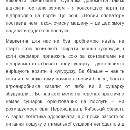
виконати замовлення. Сушарка допомогла також
відкрити торгівлю зерном – я консолідую партії та
відправляю на порти. До речі, «Новий елеватор»
поставив нам також очисну машину – це дає змогу
надавати додаткові послуги.
Маркетинг для нас не був проблемою навіть на
старті. Сою починають збирати раніше кукурудзи, і
коли фермери привозять сою за контрактами на
підприємство та бачать нову сушарку – дуже швидко
вирішують возити й кукурудзу. Ба більше – навіть
коли я сім років тому починав соєвий бізнес, багато
агровиробників казали: от якби ви й сушарку
збудували… Бо навколо мене на теренах практично
немає сушарок, орієнтованих на послуги – ми
розміщуємося біля Переяслава в Київській області.
А зараз логістика здорожчала, що тільки загострює
питання пошуку оптимальної сушарки неподалік від