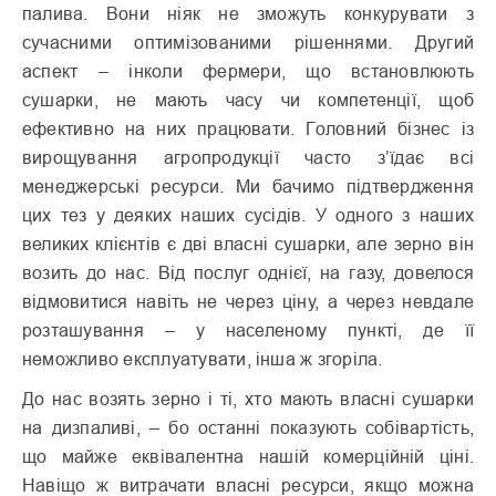
палива. Вони ніяк не зможуть конкурувати з
сучасними оптимізованими рішеннями. Другий
аспект – інколи фермери, що встановлюють
сушарки, не мають часу чи компетенції, щоб
ефективно на них працювати. Головний бізнес із
вирощування агропродукції часто з’їдає всі
менеджерські ресурси. Ми бачимо підтвердження
цих тез у деяких наших сусідів. У одного з наших
великих клієнтів є дві власні сушарки, але зерно він
возить до нас. Від послуг однієї, на газу, довелося
відмовитися навіть не через ціну, а через невдале
розташування – у населеному пункті, де її
неможливо експлуатувати, інша ж згоріла.
До нас возять зерно і ті, хто мають власні сушарки
на дизпаливі, – бо останні показують собівартість,
що майже еквівалентна нашій комерційній ціні.
Навіщо ж витрачати власні ресурси, якщо можна