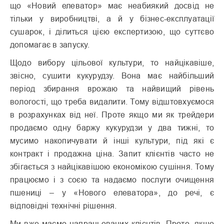
що «Новий елеватор» має неабиякий досвід не
тільки у виробництві, а й у бізнес-експлуатації
сушарок, і ділиться цією експертизою, що суттєво
допомагає в запуску.
Щодо вибору цільової культури, то найцікавіше,
звісно, сушити кукурудзу. Вона має найбільший
період збирання врожаю та найвищий рівень
вологості, що треба видалити. Тому відштовхуємося
в розрахунках від неї. Проте якщо ми як трейдери
продаємо одну баржу кукурудзи у два тижні, то
мусимо накопичувати й інші культури, під які є
контракт і продажна ціна. Запит клієнтів часто не
збігається з найцікавішою економікою сушіння. Тому
працюємо і з соєю та надаємо послуги очищення
пшениці – у «Нового елеватора», до речі, є
відповідні технічні рішення.
Ми вже маємо напрацьованих клієнтів. Проте, якщо