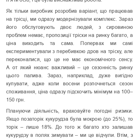
Як тільки виробник розробив варіант, що працював
на трісці, ми одразу модернізували комплекс. Зараз
його обслуговують двоє людей, з сировиною
проблем немає, пропозиції тріски на ринку багато, а
ціна виходить та сама. Попервах ми самі
експериментували з перебивкою дров на тріску, але
переконалися, що це не має економічного сенсу.
А от який нюанс важливий – це сезонність ринку
цього палива. Зараз, наприклад, дуже вигідно
купувати, адже коли восени розпочнеться сезон
споживання, ціна одразу підскочить мінімум на 100–
150 грн.
Плануючи діяльність, враховуйте погодні ризики.
Якщо позаторік кукурудза була мокрою (до 25%), то
торік – лише 18%. До того ж багато хто залишав
кукурудзу в полях зимувати – ми це відчули. Втім, з