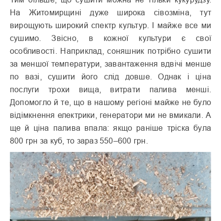
На Житомирщині дуже широка сівозміна, тут
вирощують широкий спектр культур. І майже все ми
сушимо. Звісно, в кожної культури є свої
особливості. Наприклад, соняшник потрібно сушити
за меншої температури, завантаження вдвічі менше
по вазі, сушити його слід довше. Однак і ціна
послуги трохи вища, витрати палива менші.
Допомогло й те, що в нашому регіоні майже не було
відімкнення електрики, генератори ми не вмикали. А
ще й ціна палива впала: якщо раніше тріска була
800 грн за куб, то зараз 550–600 грн.