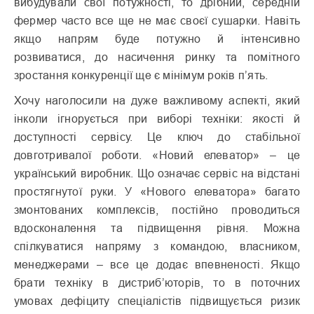
вибудували свої потужності, то дрібний, середній
фермер часто все ще не має своєї сушарки. Навіть
якщо напрям буде потужно й інтенсивно
розвиватися, до насичення ринку та помітного
зростання конкуренції ще є мінімум років п’ять.
Хочу наголосили на дуже важливому аспекті, який
інколи ігнорується при виборі техніки: якості й
доступності сервісу. Це ключ до стабільної
довготривалої роботи. «Новий елеватор» – це
український виробник. Що означає сервіс на відстані
простягнутої руки. У «Нового елеватора» багато
змонтованих комплексів, постійно проводиться
вдосконалення та підвищення рівня. Можна
спілкуватися напряму з командою, власником,
менеджерами – все це додає впевненості. Якщо
брати техніку в дистриб’юторів, то в поточних
умовах дефіциту спеціалістів підвищується ризик