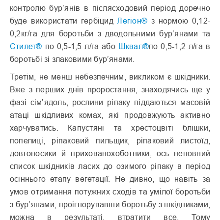
контролю бур’янів в післясходовий період доречно
буде використати гербіцид
Легіон®
з нормою 0,12-
0,2кг/га для боротьби з дводольними бур’янами та
Стилет®
по 0,5-1,5 л/га або
Шквал®
по 0,5-1,2 л/га в
боротьбі зі злаковими бур’янами.
Третім, не менш небезпечним, викликом є шкідники.
Вже з перших днів проростання, знаходячись ще у
фазі сім’ядоль, рослини ріпаку піддаються масовій
атаці шкідливих комах, які продовжують активно
харчуватись. Капустяні та хрестоцвіті блішки,
попелиці, ріпаковий пильщик, ріпаковий листоїд,
довгоносики й прихованохоботники, ось неповний
список шкідників ласих до озимого ріпаку в період
осіннього етапу вегетації. Не дивно, що навіть за
умов отримання потужних сходів та умілої боротьби
з бур’янами, проігнорувавши боротьбу з шкідниками,
можна в результаті, втратити все. Тому