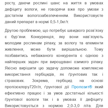
росту, даючи рослині шанс на життя в умовах
дефіциту вологи, не говорячи вже про умови з
достатнім вологозабезпеченням. Використовуєте
даний препарат в нормі 0,5-1,0кг/т.
Другою проблемою, що потребує швидкого розв’язку
є бур’яни. Конкуренція, яку вони нав’язують
молодим рослинам ріпаку, за вологу та елементи
живлення, може бути вирішальною. Тому
позбавитись небажаного конкурента є однією з
найперших задач при вирощувані озимого ріпаку.
Якісно вирішити цю задачу допоможе комплексне
використання гербіцидів, як ґрунтових так і
страхових. Зокрема, гербіцид на основі
пропізохлору720г/л, ґрунтової дії
Пропозит®
який
ефективно працює і за умов достатньої кількості
ґрунтової вологи так і в умовах її дефіциту.
Використовується з нормою 2,0-3,0 л/га. Для