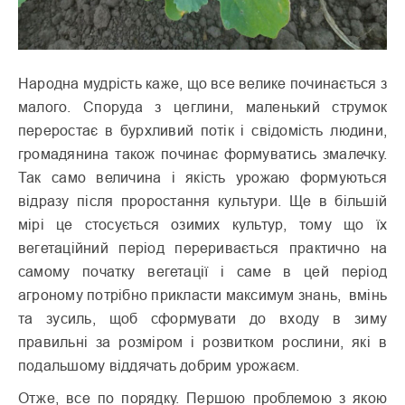
Народна мудрість каже, що все велике починається з
малого. Споруда з цеглини, маленький струмок
переростає в бурхливий потік і свідомість людини,
громадянина також починає формуватись змалечку.
Так само величина і якість урожаю формуються
відразу після проростання культури. Ще в більшій
мірі це стосується озимих культур, тому що їх
вегетаційний період переривається практично на
самому початку вегетації і саме в цей період
агроному потрібно прикласти максимум знань, вмінь
та зусиль, щоб сформувати до входу в зиму
правильні за розміром і розвитком рослини, які в
подальшому віддячать добрим урожаєм.
Отже, все по порядку. Першою проблемою з якою