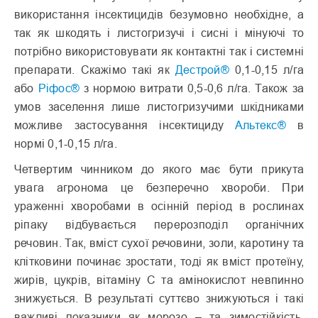
використання інсектицидів безумовно необхідне, а
так як шкодять і листогризучі і сисні і мінуючі то
потрібно використовувати як контактні так і системні
препарати. Скажімо такі як
Дестрой®
0,1-0,15 л/га
або
Ріфос®
з нормою витрати 0,5-0,6 л/га. Також за
умов заселення лише листогризучими шкідниками
можливе застосування інсектициду
Альтекс®
в
нормі 0,1-0,15 л/га.
Четвертим чинником до якого має бути прикута
увага агронома це безперечно хвороби. При
ураженні хворобами в осінній період в рослинах
ріпаку відбувається перерозподіл органічних
речовин. Так, вміст сухої речовини, золи, каротину та
клітковини починає зростати, тоді як вміст протеїну,
жирів, цукрів, вітаміну С та амінокислот невпинно
знижується. В результаті суттєво знижуються і такі
важливі показники як морозо – та зимостійкість.