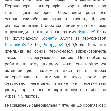
Пероноспороз, альтернаріоз, чорна ніжка, сіра
гниль, циліндроспоріоз, борошниста роса ось
основні хвороби, що завдають клопоту під час
осінньої вегетації. В боротьбі з ними досить дієвими
є фунгіциди на основі карбендазиму
Форсаж®
0,6л/
га, флутріафолу
Корнет®
0,5л/га та тебуконазол
Ретардин®
0,8-1,0;
Ретардин®
0,4-0,5 л/га. Крім того
фунгіциди на основі тебуконазол використовують
також з рострегулюючою метою. Це необхідно
робити в тому випадку коли спостерігається
активний ріст надземної маси та є загроза
переростання та витягування точки росту, що
безумовно, негативно вплине на перезимівлю
ріпаку. Перше внесення варто планувати приблизно
у фазі 4-5 листків.
І насамкінець завершальна п’яте, на що обов’язково