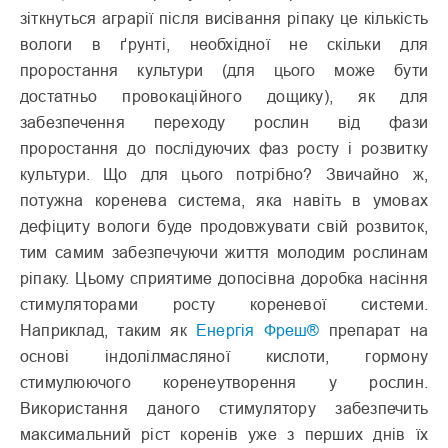
зіткнуться аграрії після висівання ріпаку це кількість
вологи в ґрунті, необхідної не скільки для
проростання культури (для цього може бути
достатньо провокаційного дощику), як для
забезпечення переходу рослин від фази
проростання до послідуючих фаз росту і розвитку
культури. Що для цього потрібно? Звичайно ж,
потужна коренева система, яка навіть в умовах
дефіциту вологи буде продовжувати свій розвиток,
тим самим забезпечуючи життя молодим рослинам
ріпаку. Цьому сприятиме допосівна доробка насіння
стимуляторами росту кореневої системи.
Наприклад, таким як
Енергія Фреш®
препарат на
основі індолілмасляної кислоти, гормону
стимулюючого коренеутворення у рослин.
Використання даного стимулятору забезпечить
максимальний ріст коренів уже з перших днів їх