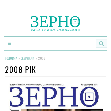
По
ГОЛОВНА
»
ЖУРНАЛИ
»
2008
2008 РІК