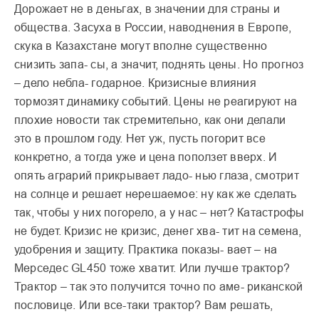
Дорожает не в деньгах, в значении для страны и
общества. Засуха в России, наводнения в Европе,
скука в Казахстане могут вполне существенно
снизить запа- сы, а значит, поднять цены. Но прогноз
– дело небла- годарное. Кризисные влияния
тормозят динамику событий. Цены не реагируют на
плохие новости так стремительно, как они делали
это в прошлом году. Нет уж, пусть погорит все
конкретно, а тогда уже и цена поползет вверх. И
опять аграрий прикрывает ладо- нью глаза, смотрит
на солнце и решает нерешаемое: ну как же сделать
так, чтобы у них погорело, а у нас – нет? Катастрофы
не будет. Кризис не кризис, денег хва- тит на семена,
удобрения и защиту. Практика показы- вает – на
Мерседес GL450 тоже хватит. Или лучше трактор?
Трактор – так это получится точно по аме- риканской
пословице. Или все-таки трактор? Вам решать,