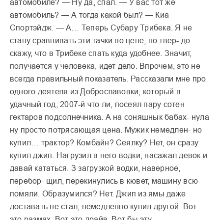
автомобиле? — Ну да, спал. — У вас тот же
автомобиль? — А тогда какой был? — Киа
Спортэйдж. — А… Теперь Субару Трибека. Я не
стану сравнивать эти тачки по цене, но твер- до
скажу, что в Трибеке спать куда удобнее. Значит,
получается у человека, идет дело. Впрочем, это не
всегда правильный показатель. Рассказали мне про
одного деятеля из Доброславовки, который в
удачный год, 2007-й что ли, посеял пару сотен
гектаров подсолнечника. А на соняшнык бабах- нула
ну просто потрясающая цена. Мужик немедлен- но
купил… трактор? Комбайн? Сеялку? Нет, он сразу
купил джип. Нагрузил в него водки, насажал девок и
давай кататься. З загрузкой водки, наверное,
перебор- щил, перекинулись в кювет, машину всю
помяли. Образумился? Нет. Джип из ямы даже
доставать не стал, немедленно купил другой. Вот
это размах. Вот это драйв. Вот бы эту