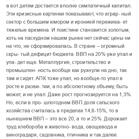
а вот детям достается вполне симпатичный капитал.
Эти кризисные картинки показывают, что аграр- ный
сектор с большим юмором и иронией пережива- ет
тяжелые времена. И поистине становится золотым,
хоть на паскудном нашем рынке нет сейчас цены ни
на что, не сформировалась. В стране – огромный
скры- тый дефицит бюджета. ВВП на 20% уже упал и
упа- дет еще. Металлургия, строительство и
промышлен- ность вообще как рухнули на дно, так
там и сидят. АПК тоже упал, но вообще-то упал в
росте и разви- тии, а по абсолютному объему, быть
может, и не упал. Даже рост прогнозируется на 1,3%.
Но, если в про- шлогоднем ВВП доля сельского
хозяйства считалась в пределах 14,6-15%, то в
нынешнем ВВП – это все 20, а то и 25%. Дорожает
труд хлебороба и животно- вода, овощевода и
виноградаря, садовника, птичника и так далее.