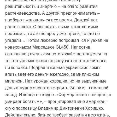
решительность и энергию – на благо развития
растениеводства. А другой предприниматель –
наоборот, жаловал- ся все время. Дождей нет,
растет плохо. С беспахот- ными технологиями
проблемы, то это не предусмо- трели, то это не
угадали… Потом любезно попрощал- ся и уехал на
новехоньком Мерседесе GL450. Напротив,
совладелец очень крупного хозяйства жалуется на
то, что уже много лет не получает от этого бизнеса
ни копейки. Щедрая и жирная украинская земля
впитывает его деньги ежегодно, за миллионом
миллион. Нет, урожаи хорошие, но на вырученные
деньги нужно элеватор строить. За ним – семенной
завод. И конца не видно. «Фермер живет в нищете, а
умирает богатым», – процитировал мне американ-
скую пословицу Владимир Дмитриевич Хоришко.
Действительно, бизнес требует развития всю жизнь,