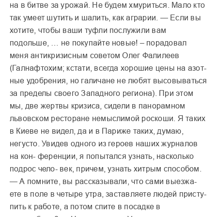
на в битве за урожай. Не будем хмуриться. Мало кто
так умеет шутить и шалить, как аграрии. — Если вы
хотите, чтобы ваши туфли послужили вам
подольше, … не покупайте новые! – порадовал
меня антикризисным советом Олег Фалилеев
(Галнафтохим; кстати, всегда хорошие цены на азот-
ные удобрения, но галичане не любят высовываться
за пределы своего Западного региона). При этом
мы, две жертвы кризиса, сидели в панорамном
львовском ресторане немыслимой роскоши. Я таких
в Киеве не видел, да и в Париже таких, думаю,
негусто. Увидев одного из героев наших журналов
на кон- ференции, я попытался узнать, насколько
подрос чело- век, причем, узнать хитрым способом.
— А помните, вы рассказывали, что сами выезжа-
ете в поле в четыре утра, заставляете людей присту-
пить к работе, а потом спите в посадке в