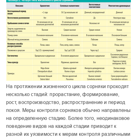
На протяжении жизненного цикла сорняки проходят
несколько стадий: прораста­ние, формирование,
рост, воспроизводство, распро­странение и период
покоя. Меры контроля сорняков обычно направлены
на опре­деленную стадию. Более того, неодинаковое
поведение видов на каждой стадии при­водит к
разной их уязвимос­ти к мерам контроля различными