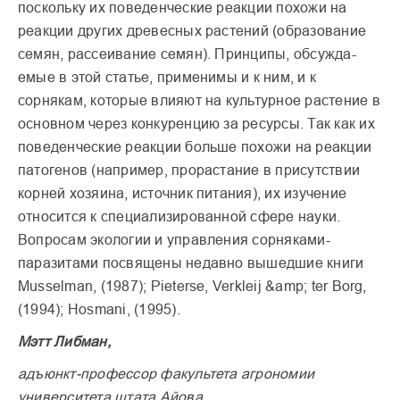
поскольку их поведенческие реакции похожи на
реакции других древесных растений (образо­вание
семян, рассеивание семян). Принципы, обсужда­
емые в этой статье, примени­мы и к ним, и к
сорнякам, которые влияют на культур­ное растение в
основном через конкуренцию за ресур­сы. Так как их
поведенческие реакции больше похожи на реакции
патогенов (напри­мер, прорастание в присут­ствии
корней хозяина, источ­ник питания), их изучение
относится к специализиро­ванной сфере науки.
Вопросам экологии и управ­ления сорняками-
паразитами посвящены недавно вышедшие книги
Musselman, (1987); Pieterse, Verkleij &amp; ter Borg,
(1994); Hosmani, (1995).
Мэтт Либман,
адъюнкт-профессор факультета агрономии
университета штата Айова