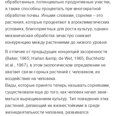
обработанные, потенциально продуктивные участки,
а также способны процветать при многократной
обработке почвы. Иными словами, сорняки – это
растения, которые процветают в агроклиматических
условиях, благоприятных для роста культур, однако
механическая обработка зачастую снижает
конкуренцию между растениями до низкого уровня.
В отличие от предыдущих концепций засоренности
(Baker, 1965; Harlan &amp; de Wet, 1965; Buchholtz
et.al., 1967), в этом экологическом определении не
хватает связи сорных растений с человеком, их
воздействия на человека.
Виды, которые приня­то теперь называть сорняками,
суще­ствовали еще до того, как человек начал зани­
маться выращиванием куль­тур. Тип поведения этих
рас­тений, делающий их жизне­стойкими в среде
жизнедея­тельности человека, разви­вался