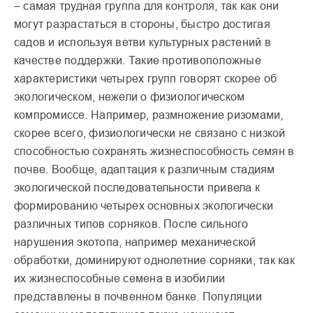
– самая трудная группа для контроля, так как они
могут разрас­таться в стороны, быстро достигая
садов и используя ветви культурных растений в
качестве поддержки. Такие противоположные
характеристики четырех групп говорят скорее об
эко­логическом, нежели о физио­логическом
компромиссе. Например, размножение ризомами,
скорее всего, физиологически не связано с низкой
способностью сохра­нять жизнеспособность семян в
почве. Вообще, адап­тация к различным стадиям
экологической последова­тельности привела к
форми­рованию четырех основных экологически
различных типов сорняков. После сильного
нарушения экотопа, например механической
обработки, доминируют однолетние сор­няки, так как
их жизнеспо­собные семена в изобилии
представлены в почвенном банке. Популяции