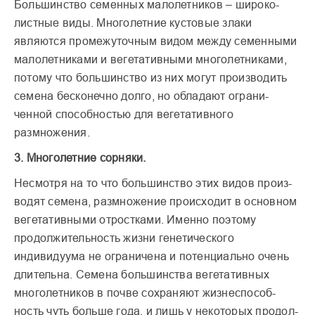
Большинство семенных малолетников – широко­
листные виды. Многолетние кустовые злаки
являются промежу­точным видом между семен­ными
малолетниками и вегетативными многолетни­ками,
потому что большин­ство из них могут произво­дить
семена бесконечно долго, но обладают ограни­
ченной способностью для вегетативного
размножения.
3. Многолетние сорняки.
Несмотря на то что боль­шинство этих видов произ­
водят семена, размножение происходит в основном
веге­тативными отростками. Именно поэтому
продолжи­тельность жизни генетиче­ского
индивидуума не огра­ничена и потенциально очень
длительна. Семена большинства вегетативных
многолетников в почве сохраняют жизнеспособ­
ность чуть больше года, и лишь у некоторых продол­