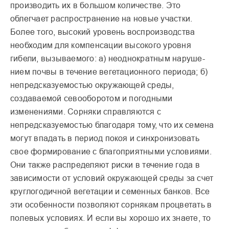
производить их в большом количестве. Это
облегчает распространение на новые участки.
Более того, высокий уровень воспроиз­водства
необходим для ком­пенсации высокого уровня
гибели, вызываемого: а) неоднократным наруше­
нием почвы в течение вегетационного периода; б)
непредсказуемостью окру­жающей среды,
создаваемой севооборотом и погодными
изменениями. Сорняки справляются с
непредсказуемостью благода­ря тому, что их семена
могут впадать в период покоя и синхронизовать
свое форми­рование с благоприятными условиями.
Они также рас­пределяют риски в течение года в
зависимости от усло­вий окружающей среды за счет
круглогодичной вегета­ции и семенных банков. Все
эти особенности позволяют сорнякам процветать в
поле­вых условиях. И если вы хорошо их знаете, то