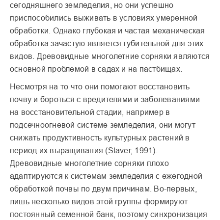
сегодняшнего земледелия, но они успешно
приспособи­лись выживать в условиях умеренной
обработки. Однако глубокая и частая механическая
обработка зача­стую является губительной для этих
видов. Древовидные многолетние сорняки являются
основной проблемой в садах и на паст­бищах.
Несмотря на то что они помогают восстановить
почву и бороться с вредите­лями и заболеваниями
на восстановительной стадии, например в
подсечноогневой системе земледелия, они могут
снижать продук­тивность культурных расте­ний в
период их выращива­ния (Staver, 1991).
Древовидные многолетние сорняки плохо
адаптируются к системам земледелия с еже­годной
обработкой почвы по двум причинам. Во-первых,
лишь несколько видов этой группы формируют
постоян­ный семенной банк, поэтому синхронизация