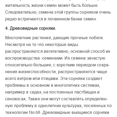
жительность жизни семян может быть больше.
Следовательно, семена этой группы сорняков очень
редко встречаются в почвенном банке семян.
4. Древовидные сорняки.
Многолетние растения, даю­щие прочные побеги.
Несмотря на то что некото­рые виды
распространяются вегетативно, основной спо­соб их
воспроизводства -семенами. Их семена зача­стую
относительно большие, с коротким периодом сохра­
нения жизнеспособности, распространяются чаще
всего ветром или птицами. Эти сорняки создают
пробле­мы в основном в многолет­них системах,
например в садах, на постоянных пастби­щах и
сенокосах. Также они могут составлять определен­
ную проблему в однолетних культурах, посеянных по
тех­нологии No-till. Древовидные вьющиеся сорняки