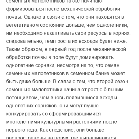
семенных малолетников также начина­ют
формироваться после механической обработки
почвы. Однако в связи с тем, что они находятся в
вегета­тивном состоянии дольше, чем однолетники,
им необхо­димо накапливать свои ресурсы в корнях,
следова­тельно, темп роста их всхо­дов будет ниже.
Таким образом, в первый год после механической
обработ­ки почвы в поле будут доми­нировать
однолетние сорня­ки, несмотря на то, что семян
семенных малолетников в семенном банке может
быть даже больше. В связи с тем, что второй сезон
семенные малолетники начинают рост с більшим
потенциалом, чем вновь появившиеся всходы
однолетних сорняков, они могут лучше
конкурировать со сформировавшимися
многолетними культурными растениями после
первого года. Как следствие, они больше
распространены на полях, где выращиваются