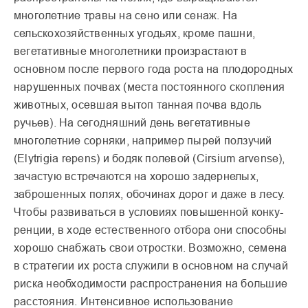
многолетние травы на сено или сенаж. На
сельскохозяй­ственных угодьях, кроме пашни,
вегетативные много­летники произрастают в
основном после первого года роста на плодородных
нару­шенных почвах (места постоянного скопления
животных, осевшая вытоп танная почва вдоль
ручьев). На сегодняшний день вегета­тивные
многолетние сорняки, например пырей ползучий
(Elytrigia repens) и бодяк поле­вой (Cirsium arvense),
зача­стую встречаются на хорошо задернелых,
заброшенных полях, обочинах дорог и даже в лесу.
Чтобы развиваться в условиях повышенной конку­
ренции, в ходе естественного отбора они способны
хорошо снабжать свои отростки. Возможно, семена
в стратегии их роста служили в основном на случай
риска необходимо­сти распространения на боль­шие
расстояния. Интенсивное использование