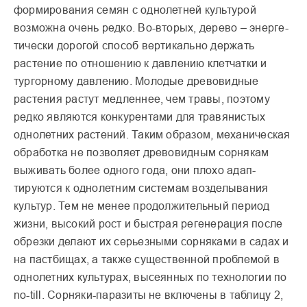
формирова­ния семян с однолетней куль­турой
возможна очень редко. Во-вторых, дерево – энерге­
тически дорогой способ вер­тикально держать
растение по отношению к давлению клетчатки и
тургорному дав­лению. Молодые древовид­ные
растения растут медлен­нее, чем травы, поэтому
редко являются конкурента­ми для травянистых
однолет­них растений. Таким обра­зом, механическая
обработка не позволяет древовидным сорнякам
выживать более одного года, они плохо адап­
тируются к однолетним системам возделывания
культур. Тем не менее про­должительный период
жизни, высокий рост и быстрая регенерация после
обрезки делают их серьезны­ми сорняками в садах и
на пастбищах, а также суще­ственной проблемой в
одно­летних культурах, высеянных по технологии по
no-till. Сорняки-паразиты не вклю­чены в таблицу 2,