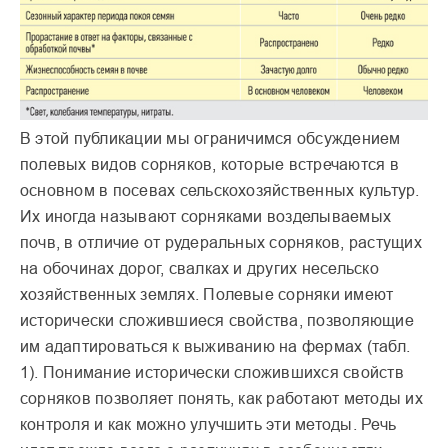
В этой публикации мы огра­ничимся обсуждением
поле­вых видов сорняков, которые встречаются в
основном в посевах сельскохозяйствен­ных культур.
Их иногда называют сорняками возде­лываемых
почв, в отличие от рудеральных сорняков, растущих
на обочинах дорог, свалках и других несельско
хозяйственных землях. Полевые сорняки имеют
исторически сложившиеся свойства, позволяющие
им адаптироваться к выжива­нию на фермах (табл.
1). Понимание исторически сложившихся свойств
сор­няков позволяет понять, как работают методы их
контро­ля и как можно улучшить эти методы. Речь