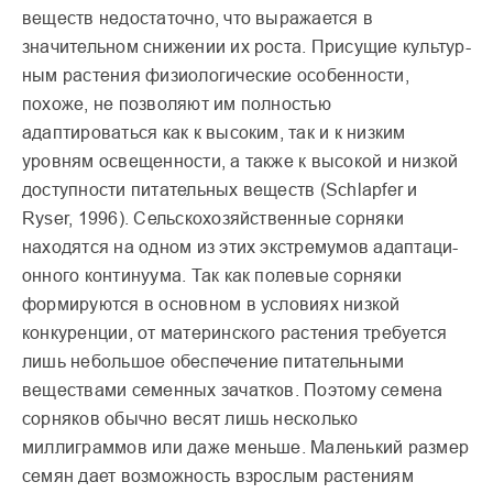
веществ недо­статочно, что выражается в
значительном снижении их роста. Присущие культур­
ным растения физиологические особенности,
похоже, не позволяют им полностью
адаптироваться как к высо­ким, так и к низким
уровням освещенности, а также к высокой и низкой
доступно­сти питательных веществ (Schlapfer и
Ryser, 1996). Сельскохозяйственные сор­няки
находятся на одном из этих экстремумов адаптаци­
онного континуума. Так как полевые сорняки
формируются в основном в условиях низкой
конкурен­ции, от материнского расте­ния требуется
лишь неболь­шое обеспечение питатель­ными
веществами семенных зачатков. Поэтому семена
сорняков обычно весят лишь несколько
миллиграммов или даже меньше. Маленький размер
семян дает возможность взрослым растениям