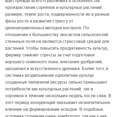
идет пре­жде всего о различиях в осо­бенностях
произрастания сорняков и культурных рас­тений,
размере, темпе роста, подверженности их в разные
фазы роста и развития стрес­су от
целенаправленных методов контроля. По
отношению к большин­ству экосистем сельскохозяй­
ственные поля не являются стрессовой средой для
расте­ний. Чтобы повысить про­дуктивность культур,
фермер снижает стрессы за счет под­готовки
хорошего семенного ложа, внесения удобрений,
орошения и искусственного дренажа. Более того, в
систе­мах возделывания однолет­них культур
созданные чело­веком ресурсы сильно пре­вышают
потребности как культурных растений, так и
сорняков в течение несколь­ких недель после сева. В
этот период конкуренция оказы­вает незначительное
влияние на формирование всходов. В подобных
условиях сорнякам очень комфортно, так как у них