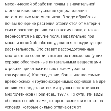
механической обработки почвы в значительной
степе­ни изменило условия суще­ствования
вегетативных многолетников. В ходе обра­ботки
почвы дочерние расте­ния отделяются от материн­
ских и распространяются по всему полю, а также
перено­сятся на другие поля. Параллельно при
механичес­кой обработке удаляется кон­курирующая
растительность. Это ставит рассредоточенные
многолетние сорняки в выгодное положение (у них
хорошо обеспеченные пита­тельными веществами
отростки при относительно низком уровне
конкуренции). Как следствие, большинство самых
вредоносных и трудноискоренимых сорняков в мире
являются представите­лями группы вегетативных
многолетников (Holm et.al., 1977). По сути, эти виды
обла­дают свойствами, которые возникли в ответ на
условия, которые сильно отличаются от