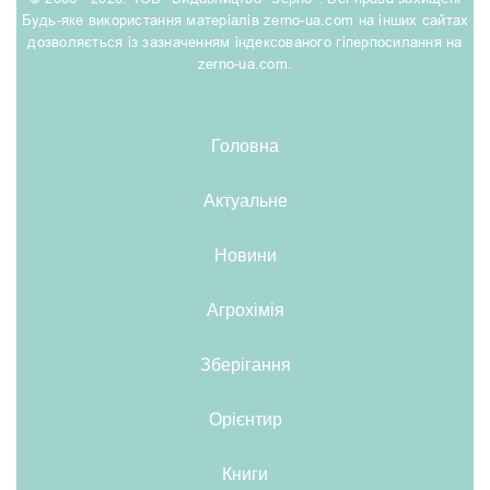
Будь-яке використання матеріалів zerno-ua.com на інших сайтах
дозволяється із зазначенням індексованого гіперпосилання на
zerno-ua.com.
Головна
Актуальне
Новини
Агрохімія
Зберігання
Орієнтир
Книги