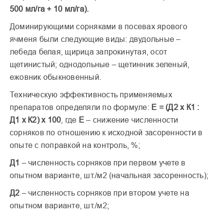
500 мл/га + 10 мл/га).
Доминирующими сорняками в посевах ярового
ячменя были следующие виды: двудольные –
лебеда белая, щирица запрокинутая, осот
щетинистый; однодольные – щетинник зеленый,
ежовник обыкновенный.
Техническую эффективность применяемых
препаратов определяли по формуле:
Е = (Д2 х К1 :
Д1 х К2) х 100
, где
Е
– снижение численности
сорняков по отношению к исходной засоренности в
опыте с поправкой на контроль, %;
Д1
– численность сорняков при первом учете в
опытном варианте, шт./м2 (начальная засоренность);
Д2
– численность сорняков при втором учете на
опытном варианте, шт./м2;