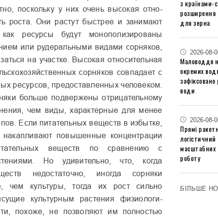
з країнами-
но, посколь­ку у них очень высокая отно­
розширення 
ть роста. Они растут быстрее и занимают
для зерна
 как ресурсы будут монополизированы
нием или рудеральными видами сорня­ков,
2026-08-0
заться на участке. Высокая относи­тельная
Маловоддя на
окремих водн
ель­скохозяйственных сорняков совпадает с
зафіксовано 
ных ресурсов, предоставлен­ных человеком.
води
рняки больше подвержены отрицательному
нения, чем виды, характер­ные для менее
2026-08-0
пов. Если питательных веществ в избытке,
Прямі ракетн
ю накапливают повы­шенные концентрации
логістичний
масштабних 
итательных веществ по сравнению с
роботу
стениями. Но удивительно, что, когда
ществ недостаточно, иногда сорняки
, чем культуры, тогда их рост сильно
БІЛЬШЕ Н
исущие куль­турным растения физиологи­
сти, похоже, не позволяют им полностью