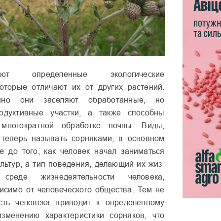
т опре­деленные экологиче­ские
которые отличают их от других растений.
шно они заселяют обработанные, но
о­дуктивные участки, а также способны
мно­гократной обработке почвы. Виды,
теперь называть сорняками, в основ­ном
 до того, как человек начал заниматься
ьтур, а тип поведения, делающий их жиз­
реде жизнедея­тельности человека,
исимо от человеческо­го общества. Тем не
ость человека приводит к определенному
изменению характеристики сорняков, что