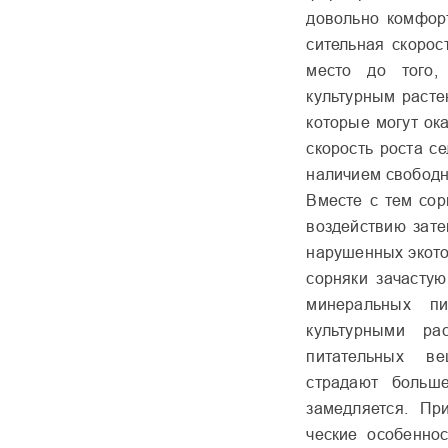
довольно комфорт
сительная скорос
место до того,
культурным расте
которые могут ока
скорость роста с
наличием свобод­
Вместе с тем со
воздействию зате
нарушенных экото
сорняки зачасту
мине­ральных п
культурными ра
питательных ве
страдают больше
замедляется. Пр
ческие особенно