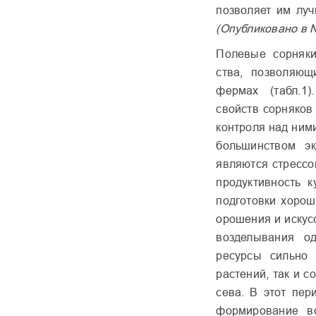
позволяет им луч
(Опубликовано в №
Полевые сорняки
ства, позволяющ
фермах (табл.1
свойств сорняков
контроля над ними
большинством эк
являются стрессо
продуктивность к
подготовки хорош
ороше­ния и искус
возде­лывания о
ресурсы сильно 
растений, так и с
сева. В этот пер
фор­мирование в