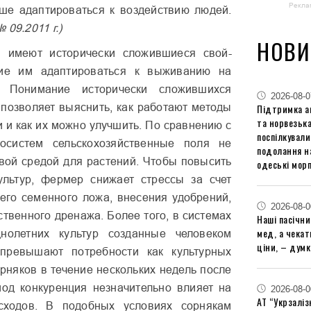
Рекла
ше адаптироваться к воз­действию людей.
 09.2011 г.)
НОВИ
 имеют исто­рически сложившиеся свой­
ие им адапти­роваться к выживанию на
). Понимание исторически сложившихся
2026-08-0
 позволяет выяснить, как работают мето­ды
Підтримка аг
та норвезьк
 и как их можно улучшить. По срав­нению с
поспілкували
оси­стем сельскохозяйственные поля не
подолання на
вой средой для растений. Чтобы повысить
одеські мор
ультур, фермер снижает стрессы за счет
его семенного ложа, внесения удобрений,
2026-08-0
ственного дренажа. Более того, в системах
Наші пасічн
мед, а чека
днолетних культур созданные человеком
ціни, – думк
превышают потребно­сти как культурных
орняков в течение нескольких недель после
иод конкуренция незначительно влияет на
2026-08-0
АТ “Укрзаліз
сходов. В подоб­ных условиях сорнякам