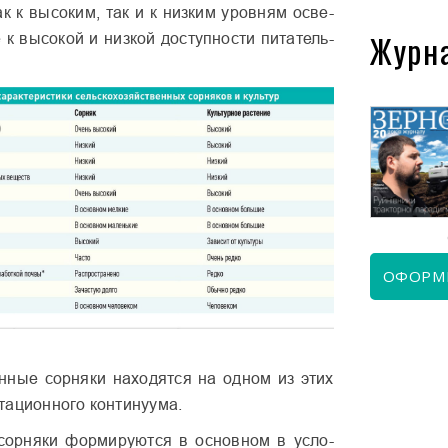
к к высоким, так и к низким уровням осве­
Журн
 к высокой и низкой доступности питатель­
КВІТЕНЬ 2026
ЧЕРВЕНЬ 2026
ОФОРМ
нные сорня­ки находятся на одном из этих
тационного континуума.
сорняки фор­мируются в основном в усло­