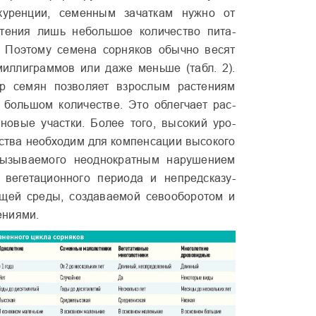
куренции, семенным зачаткам нужно от
стения лишь небольшое количество пита­
. Поэтому семена сорняков обычно весят
миллиграм­мов или даже меньше (табл. 2).
р семян позволяет взрослым растени­ям
 большом количестве. Это облегчает рас­
новые участ­ки. Более того, высокий уро­
ства необхо­дим для компенсации высоко­го
вызываемо­го неоднократным нарушени­ем
вегетаци­онного периода и непредсказу­
щей среды, создаваемой севооборотом и
ениями.