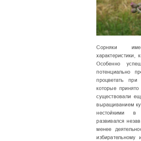
Сорняки имею
характеристики, 
Особенно успе
потенциально пр
процветать при 
которые принято 
существовали еще
выращиванием кул
нестойкими в с
развивался незав
менее дея­тельн
избирательно­му 