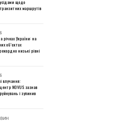
сусідами щодо
транзитних маршрутів
6
 річках України: на
их об’єктах
рекордно низькі рівні
6
і влучання:
 центр NOVUS зазнав
руйнувань і зупинив
ОВИН