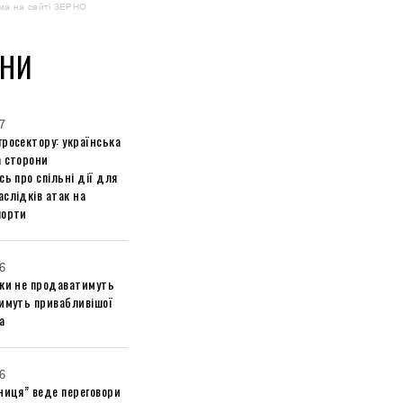
ма на сайті ЗЕРНО
НИ
7
росектору: українська
а сторони
сь про спільні дії для
слідків атак на
порти
6
ики не продаватимуть
тимуть привабливішої
а
6
ниця” веде переговори