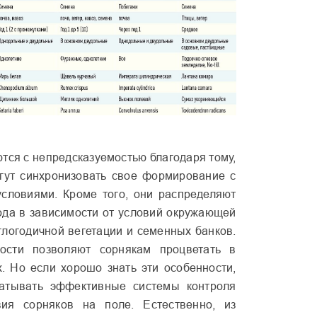
тся с непредсказуемостью благодаря тому,
гут син­хронизовать свое формирова­ние с
слови­ями. Кроме того, они распреде­ляют
года в зависимости от условий окру­жающей
гло­годичной вегетации и семен­ных банков.
о­сти позволяют сорнякам про­цветать в
. Но если хорошо знать эти особенности,
батывать эффективные систе­мы контроля
твия сорняков на поле. Естественно, из