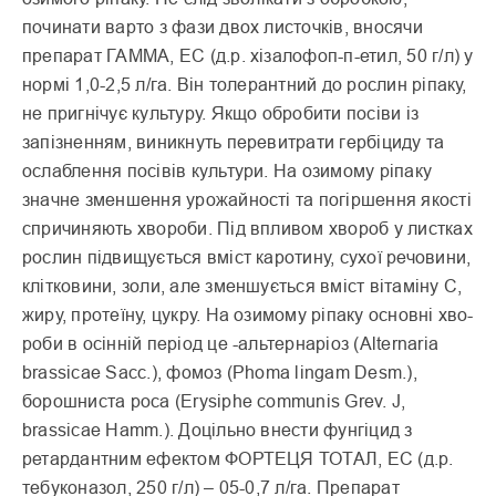
починати варто з фази двох листочків, вносячи
препарат ГАММА, EC (д.р. хізалофоп-п-етил, 50 г/л) у
нормі 1,0-2,5 л/га. Він толе­рантний до рослин ріпаку,
не пригнічує культуру. Якщо обробити посіви із
запізненням, виникнуть перевитрати гербіциду та
ослаблення посівів культури. На озимому ріпаку
значне зменшення урожайності та погіршення якості
спричи­няють хвороби. Під впливом хвороб у листках
рослин підвищується вміст кароти­ну, сухої речовини,
клітковини, золи, але зменшується вміст вітаміну С,
жиру, протеїну, цукру. На озимому ріпаку основні хво­
роби в осінній період це -альтернаріоз (Alternaria
brassicae Sacc.), фомоз (Phoma lingam Desm.),
борошниста роса (Erysiphe communis Grev. J,
brassicae Hamm.). Доцільно внести фунгіцид з
ретардантним ефектом ФОРТЕЦЯ ТОТАЛ, EC (д.р.
тебуконазол, 250 г/л) – 05-0,7 л/га. Препарат