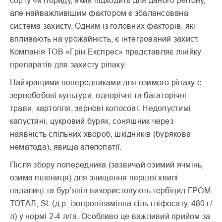
сорту чи гібриду, який підходить для даного регіону,
але найважливішим факто­ром є збалансована
система захисту. Одним із головних факторів, які
впливають на урожайність, є інтегрований захист.
Компанія ТОВ «Грін Експрес» представляє лінійку
препаратів для захисту ріпаку.
Найкращими попередника­ми для озимого ріпаку є
зернобобові культури, однорічні та багаторічні
трави, картопля, зернові колосові. Недопустимі
капустяні, цукровий буряк, соняшник через
наявність спільних хвороб, шкідників (бурякова
нематода), явища алелопатії.
Після збору попередника (зазвичай озимий ячмінь,
озима пшениця) для зни­щення першої хвилі
падалиці та бур’янів використовують гербіцид ГРОМ
ТОТАЛ, SL (д.р. ізопропіламінна сіль гліфосату, 480 г/
л) у нормі 2-4 л/га. Особливо це важли­вий прийом за