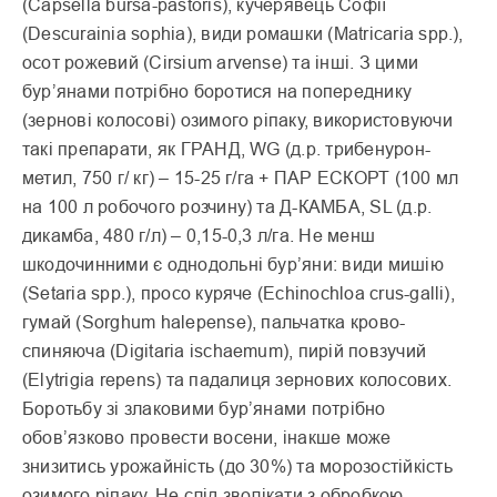
(Capsella bursa-pastoris), кучерявець Софії
(Descurainia sophia), види ромашки (Matricaria spp.),
осот рожевий (Cirsium arvense) та інші. З цими
бур’янами потрібно бороти­ся на попереднику
(зернові колосові) озимого ріпаку, використовуючи
такі препа­рати, як ГРАНД, WG (д.р. трибенурон-
метил, 750 г/ кг) – 15-25 г/га + ПАР ЕСКОРТ (100 мл
на 100 л робочого розчину) та Д-КАМБА, SL (д.р.
дикамба, 480 г/л) – 0,15-0,3 л/га. Не менш
шкодочинними є однодольні бур’яни: види мишію
(Setaria spp.), просо куряче (Echinochloa crus-galli),
гумай (Sorghum halepense), пальчатка крово-
спиняюча (Digitaria ischaemum), пирій повзучий
(Elytrigia repens) та падалиця зернових колосових.
Боротьбу зі злаковими бур’янами потрібно
обов’язково провести восе­ни, інакше може
знизитись урожайність (до 30%) та морозостійкість
озимого ріпаку. Не слід зволікати з обробкою,