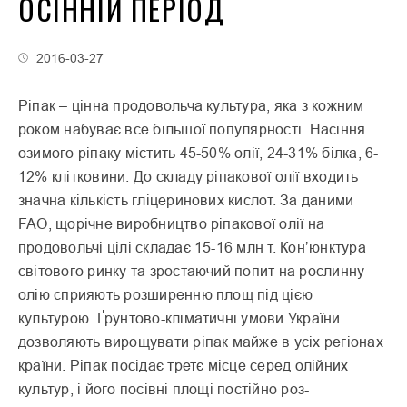
ОСІННІЙ ПЕРІОД
2016-03-27
Ріпак – цінна продо­вольча культура, яка з кожним
роком набуває все більшої популярності. Насіння
ози­мого ріпаку містить 45-50% олії, 24-31% білка, 6-
12% клітковини. До складу ріпакової олії входить
значна кількість гліцеринових кис­лот. За даними
FAO, щорічне виробництво ріпакової олії на
продовольчі цілі складає 15-16 млн т. Кон’юнктура
світового ринку та зростаю­чий попит на рослинну
олію сприяють розширенню площ під цією
культурою. Ґрунтово-кліматичні умови України
дозволяють вирощу­вати ріпак майже в усіх регіонах
країни. Ріпак посідає третє місце серед олійних
культур, і його посівні площі постійно роз­