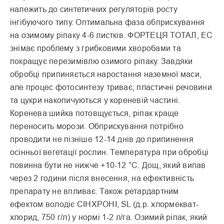
належить до синтетичних регуляторів росту
інгібуючого типу. Оптимальна фаза обприску­вання
на озимому ріпаку 4-6 листків. ФОРТЕЦЯ ТОТАЛ, EC
знімає проблему з гриб­ковими хворобами та
покращує перезимівлю ози­мого ріпаку. Завдяки
обробці припиняється наростання наземної маси,
але процес фотосинтезу триває, пластичні речовини
та цукри накопичуються у кореневій частині.
Коренева шийка потовщується, ріпак краще
переносить морози. Обприскування потрібно
проводити не пізніше 12-14 днів до припинення
осінньої вегетації рослин. Температура при обробці
повинна бути не нижче +10-12 °С. Дощ, який випав
через 2 години після внесення, на ефективність
препарату не впливає. Також ретардартним
ефектом володіє СІНХРОНІ, SL (д.р. хлормекват-
хлорид, 750 г/л) у нормі 1-2 л/га. Озимий ріпак, який