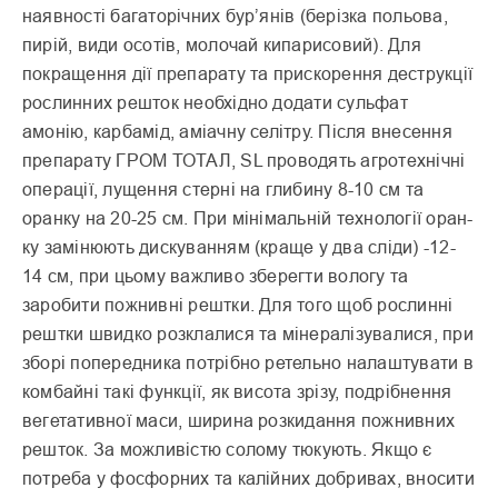
наявності багаторічних бур’янів (берізка польова,
пирій, види осотів, молочай кипарисо­вий). Для
покращення дії препарату та прискорення деструкції
рослинних реш­ток необхідно додати суль­фат
амонію, карбамід, аміачну селітру. Після вне­сення
препарату ГРОМ ТОТАЛ, SL проводять агротехнічні
операції, лущен­ня стерні на глибину 8-10 см та
оранку на 20-25 см. При мінімальній технології оран­
ку замінюють дискуванням (краще у два сліди) -12-
14 см, при цьому важливо зберегти вологу та
заробити пожнивні рештки. Для того щоб рослинні
рештки швид­ко розклалися та мінералізувалися, при
зборі попередника потрібно ретельно налаштувати в
комбайні такі функції, як висота зрізу, подрібнення
вегетативної маси, ширина розкидання пожнивних
реш­ток. За можливістю солому тюкують. Якщо є
потреба у фосфорних та калійних добривах, вносити