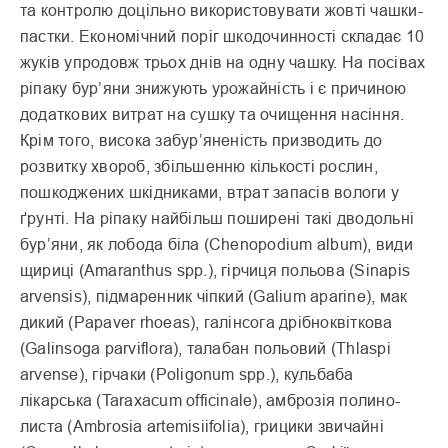
та контролю доцільно викори­стовувати жовті чашки-
пастки. Економічний поріг шкодочинності складає 10
жуків упродовж трьох днів на одну чашку. На посівах
ріпаку бур’яни знижують урожайність і є причиною
додаткових витрат на сушку та очищення насіння.
Крім того, висока забур’яненість призводить до
розвитку хвороб, збільшенню кількості рос­лин,
пошкоджених шкідниками, втрат запасів вологи у
ґрунті. На ріпаку найбільш поширені такі дводольні
бур’яни, як лобода біла (Chenopodium album), види
щириці (Amaranthus spp.), гірчиця польова (Sinapis
arvensis), підмаренник чіпкий (Galium aparine), мак
дикий (Papaver rhoeas), галінсога дрібноквіткова
(Galinsoga parviflora), талабан польовий (Thlaspi
arvense), гірчаки (Poligonum spp.), кульбаба
лікарська (Taraxacum officinale), амброзія полино­
листа (Ambrosia artemisiifolia), грицики звичайні