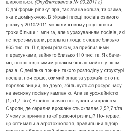
ширюються.
(Опубликовано в № 09.2011 г.)
Є дві форми ріпаку: яра, так звана кольза, та озима,
яка є домінуючою. В Україні площі посівів ози­мого
ріпаку у 2010/2011 мар­кетинговому році склали
трохи більше 1 млн га, але з урахуванням посівів, які
не перезимували, реальна площа складає близько
865 тис. га. Під ярим ріпаком, за приблизними
підрахунками, зайнято близько 110 тис. га. Як бачи­
мо, площі під озимим ріпаком більші майже у вісім
разів. Є декілька причин такого розподілу у структурі
посівів: по-перше, озимий ріпак за урожайністю на
порядок вищий, по-друге, збільшується ресурс часу
на весняну посівну кампанію. Але за урожайністю
(1,5­1,7 т/га) Україна значно поступається країнам
Європи, де середня врожайність складає 2,5­2,7 т/га.
У чому ж причина такої разючої різниці? По-перше,
це оптимальна агротехнологія, правильний підбір