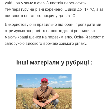
увійшов у зиму в фазі 8 листків переносить
температуру на рівні кореневої шийки до -17 °С, а за
наявності снігового покри­ву до -25 °С.
Використовуючи правильно підібрані препарати ми
отримуємо здорові та непошкоджені рослини, які
мають кращі шанси на перезимівлю. Осінній захист є
запорукою високого вро­жаю озимого ріпаку.
Інші матеріали у рубриці :