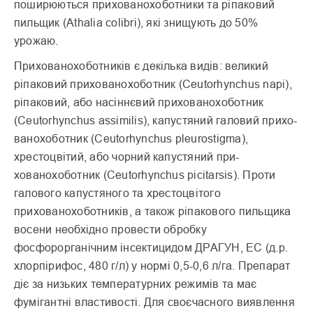
поширю­ються прихованохоботники та ріпаковий
пильщик (Athalia colibri), які знищу­ють до 50%
урожаю.
Прихованохоботників є декілька видів: великий
ріпаковий прихованохоботник (Ceutorhynchus napi),
ріпаковий, або насіннєвий прихованохоботник
(Ceutorhynchus assimilis), капустяний галовий прихо-
ванохоботник (Ceutorhynchus pleurostigma),
хрестоцвітий, або чорний капустяний при-
хованохоботник (Ceutorhynchus picitarsis). Проти
галового капустяного та хрестоцвітого
прихованохоботників, а також ріпакового пильщика
восени необхідно провести обробку
фосфорорганічним інсектицидом ДРАГУН, EC (д.р.
хлорпірифос, 480 г/л) у нормі 0,5-0,6 л/га. Препарат
діє за низьких температур­них режимів та має
фумігантні властивості. Для своєчасного виявлення