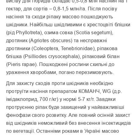
висіву для гібридів складає 0,5-0,8 млн насінин на 1
гектар, для сортів – 0,8-1,5 млн/га. Після посіву
насіння та сходи ріпаку масово пошкоджують
шкідники. Найбільш шкідливими є хрестоцвіті блішки
(рід Phyllotreta), озима совка (Scotia segetum),
дротяник (Agriotes obscures) та несправжні
дротяники (Coleoptera, Tenebrionidae), ріпакова
блішка (Psilliodes crysocephala), ріпаковий білан
(Pieris rapae). Пошкоджені рослини схильні до
уражен­ня хворобами, погано пере­зимовують.
Для захисту сходів проти шкідників необхідно
протруїти насіння препара­том КОМАНЧ, WG (д.р.
імідаклоприд, 700 г/кг) у нормі 5-7 кг/т. Завдяки
протруєнню ріпак буде захи­щений у найважливіші
фенофази свого розвитку. Але повний осінній захист
від шкідників неможливий без внесення інсектицидів
по вегетації. Останніми роками в Україні масово