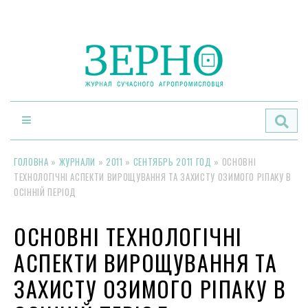
По
ГОЛОВНА
»
ЖУРНАЛИ
»
2011
»
СЕНТЯБРЬ 2011 ГОД
»
ОСНОВНІ
ТЕХНОЛОГІЧНІ АСПЕКТИ ВИРОЩУВАННЯ ТА ЗАХИСТУ ОЗИМОГО РІПАКУ В
ОСІННІЙ ПЕРІОД
ОСНОВНІ ТЕХНОЛОГІЧНІ
АСПЕКТИ ВИРОЩУВАННЯ ТА
ЗАХИСТУ ОЗИМОГО РІПАКУ В