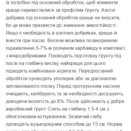
їх потрібно під основний обробіток, щоб елементи
краще перемістилися за профілем ґрунту. Азотні
добрива під основний обробіток краще не вносити,
бо це може призвести до зни­ження зимостійкості.
Якщо є необхідність в азотних добривах, краще їх
внести при посіві. Восени можливе позакореневе
підживлення 5-7%-м розчином карбаміду в комплексі
з мікродобривами. Проводять підготовку ґрунту під
посів на глибину висіву, найкраще для цього
підходять комбіновані агрегати. Передпосівний
обробіток проводять упоперек або за діагоналлю
запланованого посіву. Перед протруєнням насіння
очищають, калібрують та за необхідності досушують,
доводячи вологість до 8%. Посів здійснюють у добре
вироблений ґрунт. Сіють на глибину 1,5-4 см з
обов’язковим коткуванням. Зазвичай сівбу
проводять вузькорядним способом до 15 см. Норма