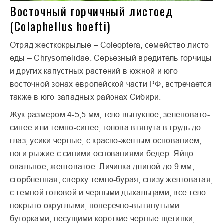
Восточный горчичный листоед
(Colaphellus hoefti)
Отряд жесткокрылые – Coleoptera, семейство листо­
еды – Chrysomelidae. Серьезный вредитель горчицы
и других капустных растений в южной и юго-
восточной зонах европейской части РФ, встречается
также в юго-западных районах Сибири.
Жук размером 4-5,5 мм; тело выпуклое, зеленовато-
синее или темно-синее, голова втянута в грудь до
глаз; усики черные, с красно-желтым основанием;
ноги рыжие с синими основаниями бедер. Яйцо
овальное, желтоватое. Личинка длиной до 9 мм,
сгорбленная, сверху темно-бурая, снизу желтоватая,
с темной головой и черными дыхальцами; все тело
покрыто округлыми, поперечно-вытянутыми
бугорками, несущими короткие черные щетинки;