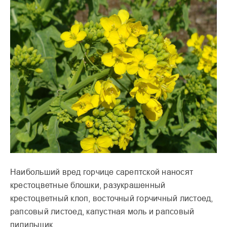
Наибольший вред горчице сарептской наносят
крестоцветные блошки, разукрашенный
крестоцветный клоп, восточный горчичный листоед,
рапсовый листоед, капустная моль и рапсовый
пилильщик