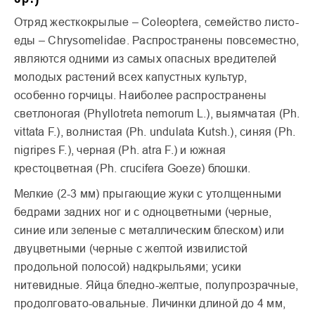
Отряд жесткокрылые – Сoleoptera, семейство листо­
еды – Chrysomelidae. Распространены повсеместно,
являются одними из самых опасных вредителей
молодых растений всех капустных культур,
особенно горчицы. Наиболее распространены
светлоногая (Phyllotreta nemorum L.), выямчатая (Ph.
vittata F.), волнистая (Ph. undulata Kutsh.), синяя (Ph.
nigripes F.), черная (Ph. atra F.) и южная
крестоцветная (Ph. crucifera Goeze) блошки.
Мелкие (2-3 мм) прыгающие жуки с утолщенными
бедрами задних ног и с одноцветными (черные,
синие или зеленые с металлическим блеском) или
двуцветными (черные с желтой извилистой
продольной полосой) надкрыльями; усики
нитевидные. Яйца бледно-желтые, полупрозрачные,
продолговато-овальные. Личинки длиной до 4 мм,