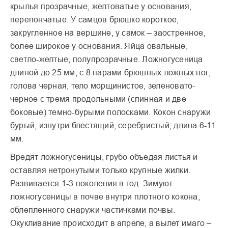
крылья прозрачные, желтоватые у основания,
перепончатые. У самцов брюшко короткое,
закругленное на вершине, у самок – заостренное,
более широкое у основания. Яйца овальные,
светло-желтые, полупрозрачные. Ложногусеница
длиной до 25 мм, с 8 парами брюшных ложных ног;
голова черная, тело морщинистое, зеленовато-
черное с тремя продольными (спинная и две
боковые) темно-бурыми полосками. Кокон снаружи
бурый, изнутри блестящий, серебристый; длина 6-11
мм.
Вредят ложногусеницы, грубо объедая листья и
оставляя нетронутыми только крупные жилки.
Развивается 1-3 поколения в год. Зимуют
ложногусеницы в почве внутри плотного кокона,
облепленного снаружи частичками почвы.
Окукливание происходит в апреле, а вылет имаго –