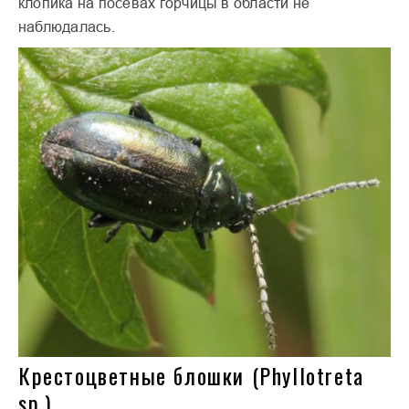
клопика на посевах горчицы в области не
наблюдалась.
Крестоцветные блошки (Phyllotreta
sp.)