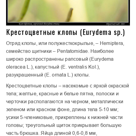
Крестоцветные клопы (Eurydema sp.)
Отряд клопы, или полужесткокрылые, – Hemiptera,
семейство щитники – Pentatomidae. Наиболее
широко распространены рапсовый (Eurydema
oleracea L.), капустный (E. ventralis Kol.),
разукрашенный (E. ornata L.) клопы.
Крестоцветные клопы – насекомые с яркой окраской
тела; желтые, красные и белые пятна, полоски и
черточки располагаются на черном, металлически
зеленом или красном фоне, длина тела 5-10 мм;
усики 5-члениковые, прикреплены к нижней части
головы; треугольный щиток прикрывает большую
часть брюшка. Яйца длиной 0,6-0,8 мм,