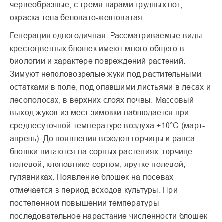
червеобразные, с тремя парами грудных ног;
окраска тела беловато-желтоватая.
Генерация одногодичная. Рассматриваемые виды
крестоцветных блошек имеют много общего в
биологии и характере повреждений растений.
Зимуют неполовозрелые жуки под растительными
остатками в поле, под опавшими листьями в лесах и
лесополосах, в верхних слоях почвы. Массовый
выход жуков из мест зимовки наблюдается при
среднесуточной температуре воздуха +10°С (март-
апрель). До появления всходов горчицы и рапса
блошки питаются на сорных растениях: горчице
полевой, клоповнике сорном, ярутке полевой,
гулявниках. Появление блошек на посевах
отмечается в период всходов культуры. При
постепенном повышении температуры
последовательное нарастание численности блошек