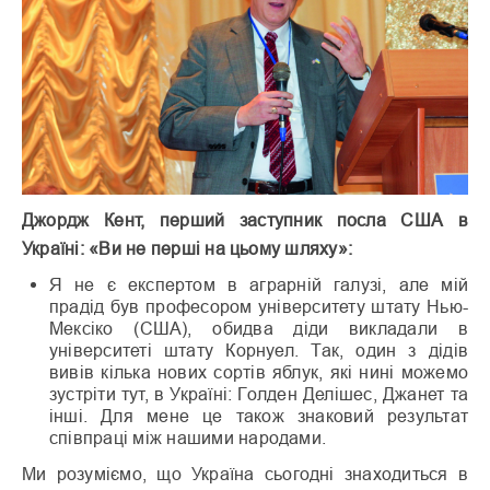
Джордж Кент, перший заступник посла США в
Україні: «Ви не перші на цьому шляху»:
Я не є експертом в аграрній галузі, але мій
прадід був професором університету штату Нью-
Мексіко (США), обидва діди викладали в
університеті штату Корнуел. Так, один з дідів
вивів кілька нових сортів яблук, які нині можемо
зустріти тут, в Україні: Голден Делішес, Джанет та
інші. Для мене це також знаковий результат
співпраці між нашими народами.
Ми розуміємо, що Україна сьогодні знаходиться в