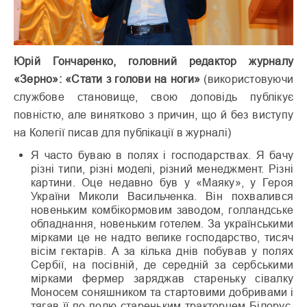
Юрій Гончаренко, головний редактор журналу
«Зерно»: «Стати з голови на ноги»
(використовуючи
службове становище, свою доповідь публікує
повністю, але винятково з причин, що й без виступу
на Колегії писав для публікації в журналі)
Я часто буваю в полях і господарствах. Я бачу
різні типи, різні моделі, різний менеджмент. Різні
картини. Оце недавно був у «Маяку», у Героя
України Миколи Васильченка. Він похвалився
новеньким комбікормовим заводом, голландське
обладнання, новеньким готелем. За українськими
мірками це не надто велике господарство, тисяч
вісім гектарів. А за кілька днів побував у полях
Сербії, на посівній, де середній за сербськими
мірками фермер заряджав стареньку сівалку
Моносем соняшником та стартовими добривами і
тягав її по полю стареньким тракторцем Білорус,