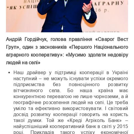
Андрій Гордійчук, голова правління «Сварог Вест
Груп», один з засновників «Першого Національного
аграрного кооперативу»: «Мусимо здолати недовіру
людей на селі»
Наш драйвер у підтримці кооперації в Україні
наступний – не можуть існувати успіхи окремого
підприємства без повноцінного розвитку
вітчизняного села. Бо наша країна має
конкурентною перевагою не лише чорноземи, а й
географічне розселення людей на селі. Це треба
уміло та ефективно використовувати. І світовий
досвід розвитку кооперації говорить на користь
такої думки. Той же «Креді Агріколь Банк» –
найуспішніший кооперативний банк в світі у 2015
році. Прикладів такого успіху економічної