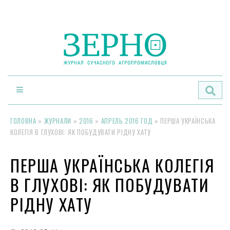
По
ГОЛОВНА
»
ЖУРНАЛИ
»
2016
»
АПРЕЛЬ 2016 ГОД
»
ПЕРША УКРАЇНСЬКА
КОЛЕГІЯ В ГЛУХОВІ: ЯК ПОБУДУВАТИ РІДНУ ХАТУ
ПЕРША УКРАЇНСЬКА КОЛЕГІЯ
В ГЛУХОВІ: ЯК ПОБУДУВАТИ
РІДНУ ХАТУ