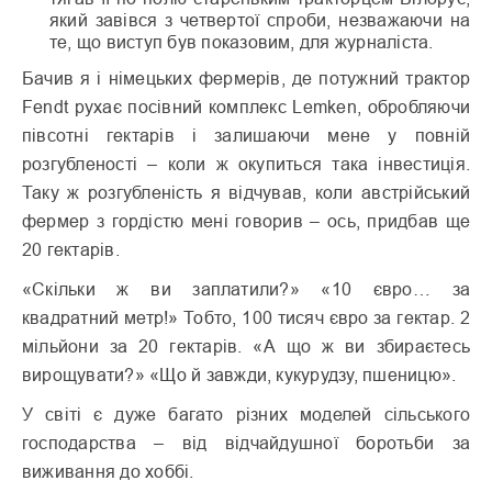
який завівся з четвертої спроби, незважаючи на
те, що виступ був показовим, для журналіста.
Бачив я і німецьких фермерів, де потужний трактор
Fendt рухає посівний комплекс Lemken, обробляючи
півсотні гектарів і залишаючи мене у повній
розгубленості – коли ж окупиться така інвестиція.
Таку ж розгубленість я відчував, коли австрійський
фермер з гордістю мені говорив – ось, придбав ще
20 гектарів.
«Скільки ж ви заплатили?» «10 євро… за
квадратний метр!» Тобто, 100 тисяч євро за гектар. 2
мільйони за 20 гектарів. «А що ж ви збираєтесь
вирощувати?» «Що й завжди, кукурудзу, пшеницю».
У світі є дуже багато різних моделей сільського
господарства – від відчайдушної боротьби за
виживання до хоббі.