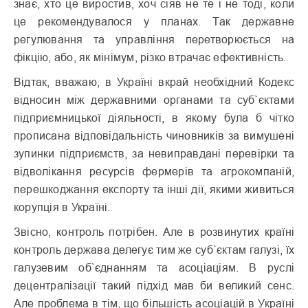
знає, хто це виростив, хоч сіяв не те і не тоді, коли
це рекомендувалося у планах. Так державне
регулювання та управління перетворюється на
фікцію, або, як мінімум, різко втрачає ефективність.
Відтак, вважаю, в Україні вкрай необхідний Кодекс
відносин між державними органами та суб`єктами
підприємницької діяльності, в якому була б чітко
прописана відповідальність чиновників за вимушені
зупинки підприємств, за невиправдані перевірки та
відволікання ресурсів фермерів та агрокомпаній,
перешкоджання експорту та інші дії, якими живиться
корупція в Україні.
Звісно, контроль потрібен. Але в розвинутих країні
контроль держава делегує тим же суб`єктам галузі, їх
галузевим об`єднанням та асоціаціям. В руслі
децентралізації такий підхід мав би великий сенс.
Але проблема в тім, що більшість асоціацій в Україні