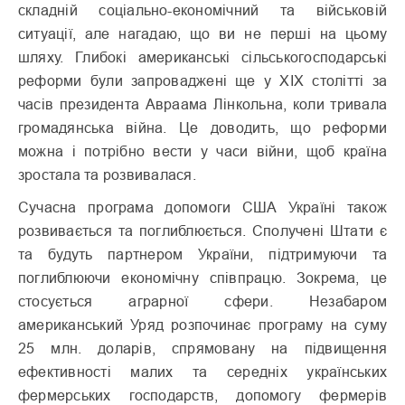
складній соціально-економічний та військовій
ситуації, але нагадаю, що ви не перші на цьому
шляху. Глибокі американські сільськогосподарські
реформи були запроваджені ще у XIX столітті за
часів президента Авраама Лінкольна, коли тривала
громадянська війна. Це доводить, що реформи
можна і потрібно вести у часи війни, щоб країна
зростала та розвивалася.
Сучасна програма допомоги США Україні також
розвивається та поглиблюється. Сполучені Штати є
та будуть партнером України, підтримуючи та
поглиблюючи економічну співпрацю. Зокрема, це
стосується аграрної сфери. Незабаром
американський Уряд розпочинає програму на суму
25 млн. доларів, спрямовану на підвищення
ефективності малих та середніх українських
фермерських господарств, допомогу фермерів