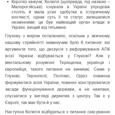
Коротко кажучи, Колегія (щоправда, під назвою –
Малоросійська) існувала в Україні упродовж
століть й мала різні здобутки в історичному
контексті, однак суть її та статус залишалися
незмінними: це був найвищий орган влади в
Україні, вищий від гетьмана.
Глухову з мером поталанило, оскільки у звичному
нашому сприйнятті неминучим було б питання: які
аргументи того, що дискусія з реформування АПК
всієї України відбувається у Глухові? Але у
ментальному розумінні Терещенка, українця і
європейця, такого питання не виникає. Саме у
Глухові, Тернополі, Полтаві, Одесі повинна
формуватися візія України, повинні конструюватися
засади функціонування держави, а не навпаки,
спускатися у вигляді директив з центру. Так є у
Європі, так має бути й у нас.
Наступна Колегія відбудеться з питання скасування