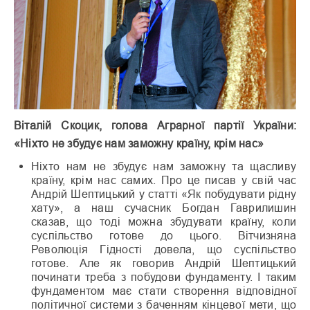
Віталій Скоцик, голова Аграрної партії України:
«Ніхто не збудує нам заможну країну, крім нас»
Ніхто нам не збудує нам заможну та щасливу
країну, крім нас самих. Про це писав у свій час
Андрій Шептицький у статті «Як побудувати рідну
хату», а наш сучасник Богдан Гаврилишин
сказав, що тоді можна збудувати країну, коли
суспільство готове до цього. Вітчизняна
Революція Гідності довела, що суспільство
готове. Але як говорив Андрій Шептицький
починати треба з побудови фундаменту. І таким
фундаментом має стати створення відповідної
політичної системи з баченням кінцевої мети, що