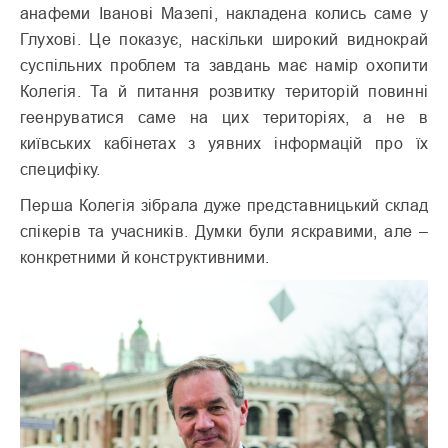
анафеми Іванові Мазепі, накладена колись саме у
Глухові. Це показує, наскільки широкий виднокрай
суспільних проблем та завдань має намір охопити
Колегія. Та й питання розвитку територій повинні
геенруватися саме на цих територіях, а не в
київських кабінетах з уявних інформацій про їх
специфіку.
Перша Колегія зібрала дуже представницький склад
спікерів та учасників. Думки були яскравими, але –
конкретними й конструктивними.