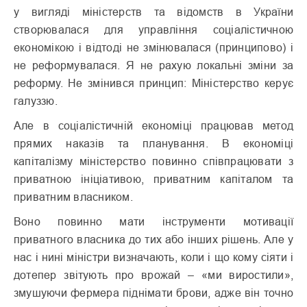
у вигляді міністерств та відомств в України
створювалася для управління соціалістичною
економікою і відтоді не змінювалася (принципово) і
не реформувалася. Я не рахую локальні зміни за
реформу. Не змінився принцип: Міністерство керує
галуззю.
Але в соціалістичній економіці працював метод
прямих наказів та планування. В економіці
капіталізму міністерство повинно співпрацювати з
приватною ініціативою, приватним капіталом та
приватним власником.
Воно повинно мати інструменти мотивації
приватного власника до тих або інших рішень. Але у
нас і нині міністри визначають, коли і що кому сіяти і
дотепер звітують про врожай – «ми виростили»,
змушуючи фермера піднімати брови, адже він точно