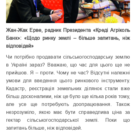
Жан-Жак Ерве, радник Президента «Креді Агріколь
Банк»: «Щодо ринку землі – більше запитань, ніж
відповідей»
Чи потрібно продавати сільськогосподарську землю
в Україні зараз? Вважаю, що час для цього ще не
прийшов. Я – проти. Чому не час? Відсутні належні
умови для введення цього ринкового інструменту.
Кадастр, реєстрація земельних ділянок стали вже
більш досконалими, ніж це було ще кілька років тому,
але усе ще потребують доопрацювання. Також
незрозуміло, якою має бути справедлива ціна за
гектар сільськогосподарської землі. Поки що
запитань більше, ніж відповідей.