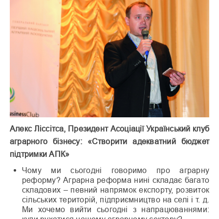
Алекс Ліссітса, Президент Асоціації Український клуб
аграрного бізнесу: «Створити адекватний бюджет
підтримки АПК»
Чому ми сьогодні говоримо про аграрну
реформу? Аграрна реформа нині складає багато
складових – певний напрямок експорту, розвиток
сільських територій, підприємництво на селі і т. д.
Ми хочемо вийти сьогодні з напрацюваннями:
куди рухатися нашому аграрному сектору?