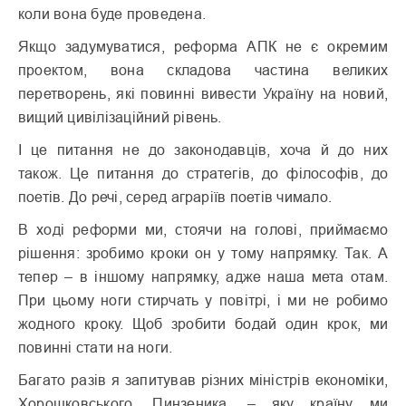
коли вона буде проведена.
Якщо задумуватися, реформа АПК не є окремим
проектом, вона складова частина великих
перетворень, які повинні вивести Україну на новий,
вищий цивілізаційний рівень.
І це питання не до законодавців, хоча й до них
також. Це питання до стратегів, до філософів, до
поетів. До речі, серед аграріїв поетів чимало.
В ході реформи ми, стоячи на голові, приймаємо
рішення: зробимо кроки он у тому напрямку. Так. А
тепер – в іншому напрямку, адже наша мета отам.
При цьому ноги стирчать у повітрі, і ми не робимо
жодного кроку. Щоб зробити бодай один крок, ми
повинні стати на ноги.
Багато разів я запитував різних міністрів економіки,
Хорошковського, Пинзеника, – яку країну ми