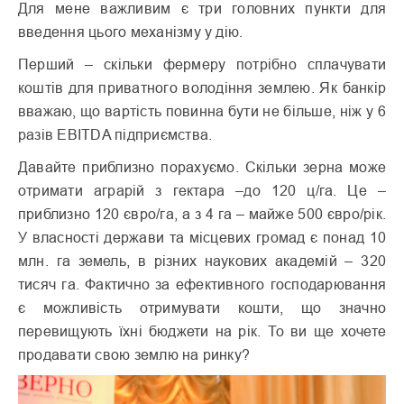
Для мене важливим є три головних пункти для
введення цього механізму у дію.
Перший – скільки фермеру потрібно сплачувати
коштів для приватного володіння землею. Як банкір
вважаю, що вартість повинна бути не більше, ніж у 6
разів EBITDA підприємства.
Давайте приблизно порахуємо. Скільки зерна може
отримати аграрій з гектара –до 120 ц/га. Це –
приблизно 120 євро/га, а з 4 га – майже 500 євро/рік.
У власності держави та місцевих громад є понад 10
млн. га земель, в різних наукових академій – 320
тисяч га. Фактично за ефективного господарювання
є можливість отримувати кошти, що значно
перевищують їхні бюджети на рік. То ви ще хочете
продавати свою землю на ринку?