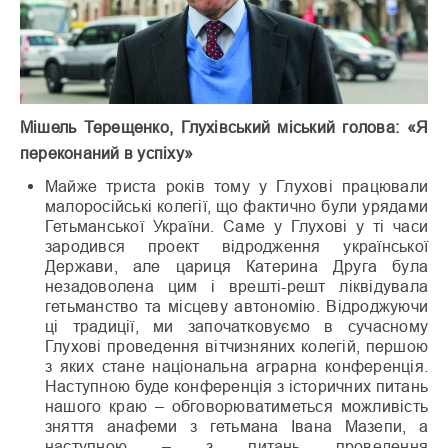
Мішель Терещенко, Глухівський міський голова: «Я
переконаний в успіху»
Майже триста років тому у Глухові працювали
малоросійські колегії, що фактично були урядами
Гетьманської України. Саме у Глухові у ті часи
зародився проект відродження української
Держави, але цариця Катерина Друга була
незадоволена цим і врешті-решт ліквідувала
гетьманство та місцеву автономію. Відроджуючи
ці традиції, ми започатковуємо в сучасному
Глухові проведення вітчизняних колегій, першою
з яких стане національна аграрна конференція.
Наступною буде конференція з історичних питань
нашого краю – обговорюватиметься можливість
зняття анафеми з гетьмана Івана Мазепи, а
наступною – з питань проведення