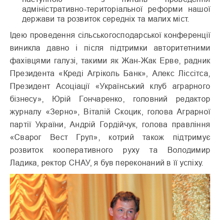
адміністративно-територіальної реформи нашої
держави та розвиток середніх та малих міст.
Ідею проведення сільськогосподарської конференції
виникла давно і після підтримки авторитетними
фахівцями галузі, такими як Жан-Жак Ерве, радник
Президента «Креді Агріколь Банк», Алекс Ліссітса,
Президент Асоціації «Український клуб аграрного
бізнесу», Юрій Гончаренко, головний редактор
журналу «Зерно», Віталій Скоцик, голова Аграрної
партії України, Андрій Гордійчук, голова правління
«Сварог Вест Груп», котрий також підтримує
розвиток кооперативного руху та Володимир
Ладика, ректор СНАУ, я був переконаний в її успіху.