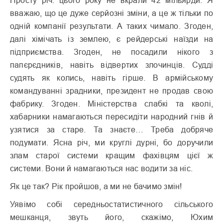
Просту річ: цього року не вкрали 42 мільярди. Я
вважаю, що це дуже серйозні зміни, а це ж тільки по
одній компанії результати. А таких чимало. Згоден,
далі хімічать із землею, є рейдерські наїзди на
підприємства. Згоден, не посадили нікого з
папєрєдників, навіть відвертих злочинців. Судді
судять як колись, навіть гірше. В армійському
командуванні зрадники, президент не продав свою
фабрику. Згоден. Міністерства слабкі та кволі,
хабарники намагаються пересидіти народний гнів й
узятися за старе. Та знаєте… Треба добряче
подумати. Ясна річ, ми круглі дурні, бо доручили
злам старої системи кращим фахівцям цієї ж
системи. Вони й намагаються нас водити за ніс.
Як це так? Рік пройшов, а ми не бачимо змін!
Уявімо собі середньостатистичного сільського
мешканця, звуть його, скажімо, Юхим