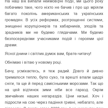
На наш вік випали неймовірні події, ми цього року
побачимо таке, чого ніхто не бачив і про що мріяли
багато поколінь американських та українських
громадян. В усіх реформах, розтрощенні системи,
знищенні корупціонерів та хабарників, злодіїв та
зрадників ми не будемо глядачами. Ми будемо
безпосередніми учасниками подій і героями цієї
драми.
Ясної днини і світлих думок вам, брате-читачу!
Обнімаю і вітаю у новому році.
Бачу, усміхаєтесь, я теж радий. Довго й дивно
трималося тепло, було сухо, та врешті впали щедрі
сніги, та ще й перед самісінькими морозами. Так що
на цей відтинок зими ніби все гаразд. Окрім
звичайних наших негараздів. Ціни низькі. Хоч і
підросли на сою через падіння гривні, небагато, але