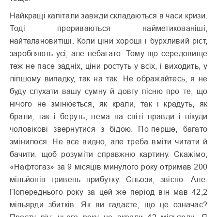
Найкращі капітали завжди складаються в часи кризи.
Тоді прориваються найметикованіші,
найталановитіші. Коли ціни хороші і бурхливий ріст,
заробляють усі, але небагато. Тому що середовище
теж не пасе задніх, ціни ростуть у всіх, і виходить, у
ліпшому випадку, так на так. Не ображайтесь, я не
буду слухати вашу сумну й довгу пісню про те, що
нічого не змінюється, як крали, так і крадуть, як
брали, так і беруть, нема на світі правди і нікуди
чоловікові звернутися з бідою. По-перше, багато
змінилося. Не все видно, але треба вміти читати й
бачити, щоб розуміти справжню картину. Скажімо,
«Нафтогаз» за 9 місяців минулого року отримав 200
мільйонів гривень прибутку. Сльози, звісно. Але.
Попереднього року за цей же період він мав 42,2
мільярди збитків. Як ви гадаєте, що це означає?