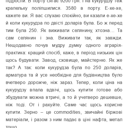
підросли. В порту сягає 9200 грн. І на кукурудзу теж
крапельку поліпшилися. 3580 в порту. Е-хе-хе,
кажете ви. Я вас слухаю спокійно, ви казали е-хе-хе
й коли кукурудза по двісті доларів була. Бо ж перед
тим була 250. Як виживати селянину, хтозна… Та
сам селянин і зна. Виживати так, як завжди.
Нещодавно почув мудру думку одного аграрія-
практика: кращий спосіб, каже, в період низьких цін
щось будувати. Завод, сховище, майстерню. Як же
так? А так: коли кукурудза була по 250 доларів,
арматура та й усе необхідне для будівництва було
вчетверо дорожче, ніж зараз. Тепер, коли ціна на
кукурудзу впала вдвічі, щось купити готове або
збудувати можна втричі, а то й учетверо дешевше,
ніж тоді. От і рахуйте. Саме час щось корисне
купити. Зерно – це commodities, звичайні біржові
матеріали, і разом з ним падає в ціні нафта, метал
тощо.