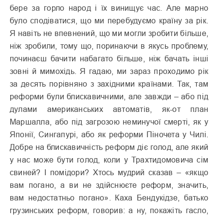
бере за горло народ і їх винищує час. Але марно
було сподіватися, що ми перебудуємо країну за рік.
Я навіть не впевнений, що ми могли зробити більше,
ніж зробили, тому що, поринаючи в якусь проблему,
починаєш бачити набагато більше, ніж бачать інші
зовні й мимохідь. Я гадаю, ми зараз проходимо рік
за десять порівняно з західними країнами. Так, там
реформи були блискавичними, але завжди – або під
дулами американських автоматів, як-от план
Маршалла, або під загрозою неминучої смерті, як у
Японії, Сингапурі, або як реформи Піночета у Чилі.
Добре на блискавичність реформ діє голод, але який
у нас може бути голод, коли у Трахтидомовича сім
свиней? І помідори? Хтось мудрий сказав – «якщо
вам погано, а ви не здійснюєте реформ, значить,
вам недостатньо погано». Каха Бендукідзе, батько
грузинських реформ, говорив: а ну, покажіть гасло,