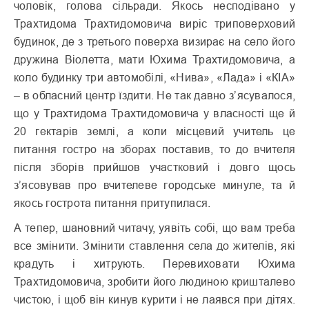
чоловік, голова сільради. Якось несподівано у
Трахтидома Трахтидомовича виріс триповерховий
будинок, де з третього поверха визирає на село його
дружина Віолетта, мати Юхима Трахтидомовича, а
коло будинку три автомобілі, «Нива», «Лада» і «КІА»
– в обласний центр їздити. Не так давно з’ясувалося,
що у Трахтидома Трахтидомовича у власності ще й
20 гектарів землі, а коли місцевий учитель це
питання гостро на зборах поставив, то до вчителя
після зборів прийшов участковий і довго щось
з’ясовував про вчителеве городське минуле, та й
якось гострота питання притупилася.
А тепер, шановний читачу, уявіть собі, що вам треба
все змінити. Змінити ставлення села до жителів, які
крадуть і хитрують. Перевиховати Юхима
Трахтидомовича, зробити його людиною кришталево
чистою, і щоб він кинув курити і не лаявся при дітях.