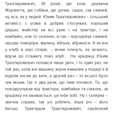
Трахтидомович, 38 років, дві кози, дружина
Жоржетта, дві собаки, дві дочки, садок, сім свиней,
ну, все, як у людей. Юхим Трахтидомович – сільський
активіст, з усіма в добрих стосунках, хороший
дядько, майстер на всі руки, і на тракторі, і на
комбайні, але то сезонне, а так – відгодовує свиней,
продає помідори, малину, яблука, абрикоси. А як він
у клубі в хорі співає, – жінки плачуть, як зачують,
йдучи до сільмагу повз клуб… На крадіжці Юхим
Трахтидомович попався лише двічі, і то один раз, не
той раз, коли він машину зерна вивалив у подвір’я й
відром носив до хати, а другий раз – то всього було
три мішки. Це ті два рази, що таки попався. Те, що
повідкручував від трактора, комбайна та сівалок, за
крадіжку не вважається, це ніби хобі. Ну і солярка –
звична справа, так усі роблять. Інша річ – його
батько, Трахтидом Трахтидомович, серйозний