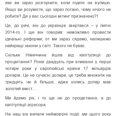
яке ви зараз розгорнете, коли підете на вулицю.
Якщо ви розумієте, що зараз погано, чому нічого не
робите? Де у вас сьогодні мітинг призначено?!
Це, до речі, він до українців звертався – у липні
2014-го. І ще він говорив: неможливо провести
ідеальні реформи; от ми зараз сядемо, напишемо
найкращі закони у світі. Такого не буває.
Скільки Німеччина йшла від капітуляції до
процвітання? Років двадцять при вливанні у перші
чотири роки у європейські країни 17 мільярдів
доларів. Це не сучасні долари, це треба множити на
тридцять чи й більше, адже колись долар мав
золотий вміст…
Ми йдемо рік, і то ще не до процвітання, а до
капітуляції агресора.
На наш вік випали неймовірні події, ми цього року