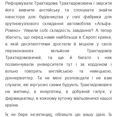
Реформувати Трахтидома Трахтидомовича і змусити
його вивчити англійську та спонукати знайти
інвестора для будівництва у селі фабрики для
крупновузлового складання автомобілів «Альфа-
Ромео». Уявили собі складність завдання? А тепер
збагніть, що перед нами найбільша в Європі країна,
в якій десятиліттями зростали й міцніли у своїх
переконаннях мільйони Трахтидомів
Трахтидомовичей, та ще й багато з них
позакінчували університети тут і за кордоном і
вільно говорять англійською та німецькою,
доннерветтер. Та не мені розповідати і не вам
слухати, які віртуозні схеми будують Трахтидомовичі
на митниці, в енергетиці, в добувній галузі, у
фармацевтиці, в кожному куточку мальовничої нашої
країни.
Їх не бере інсектицид, облиште цю вашу ідею. Їх