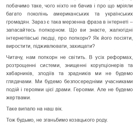
побачимо таке, чого ніхто не бачив і про що мріяли
багато поколінь американських та українських
громадян. Зараз є така мерзенна фраза в інтернеті –
запасайтесь попкорном. Що ви знаєте, жалюгідні
інтернетівські людці, про попкорн? Як його посіяти,
виростити, підживлювати, захищати?
Читачу, нам попкорн не світить. В усіх реформах,
розтрощенні системи, знищенні корупціонерів та
хабарників, злодіїв та зрадників ми не будемо
глядачами. Ми будемо безпосередніми учасниками
подій і героями цієї драми. Героями. Але не будемо
жертвами.
Таке випало на наш вік.
Тож будьмо, не зганьбимо козацького роду.