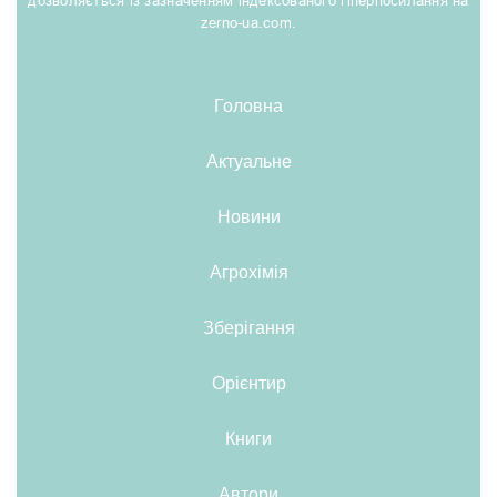
дозволяється із зазначенням індексованого гіперпосилання на
zerno-ua.com.
Головна
Актуальне
Новини
Агрохімія
Зберігання
Орієнтир
Книги
Автори