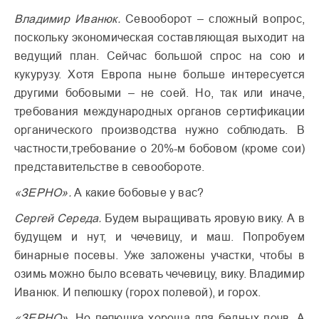
Владимир Иванюк.
Севооборот – сложный вопрос,
поскольку экономическая составляющая выходит на
ведущий план. Сейчас большой спрос на сою и
кукурузу. Хотя Европа ныне больше интересуется
другими бобовыми – не соей. Но, так или иначе,
требования международных органов сертификации
органического производства нужно соблюдать. В
частности,требование о 20%-м бобовом (кроме сои)
представительстве в севообороте.
«ЗЕРНО».
А какие бобовые у вас?
Сергей Середа.
Будем выращивать яровую вику. А в
будущем и нут, и чечевицу, и маш. Попробуем
бинарные посевы. Уже заложены участки, чтобы в
озимь можно было всевать чечевицу, вику. Владимир
Иванюк. И пелюшку (горох полевой), и горох.
«ЗЕРНО».
Но пелюшка хороша для бедных почв. А