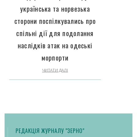
українська та норвезька
сторони поспілкувались про
спільні дії для подолання
наслідків атак на одеські
морпорти
ЧИТАТИ ДАЛІ
РЕДАКЦІЯ ЖУРНАЛУ "ЗЕРНО"