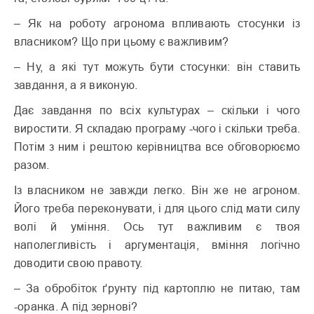
– Як на роботу агронома впливають стосунки із
власником? Що при цьому є важливим?
– Ну, а які тут можуть бути стосунки: він ставить
завдання, а я виконую.
Дає завдання по всіх культурах – скільки і чого
виростити. Я складаю програму -чого і скільки треба.
Потім з ним і рештою керівництва все обговорюємо
разом.
Із власником не завжди легко. Він же не агроном.
Його треба переконувати, і для цього слід мати силу
волі й уміння. Ось тут важливим є твоя
наполегливість і аргументація, вміння логічно
доводити свою правоту.
– За обробіток ґрунту під картоплю не питаю, там
-оранка. А під зернові?