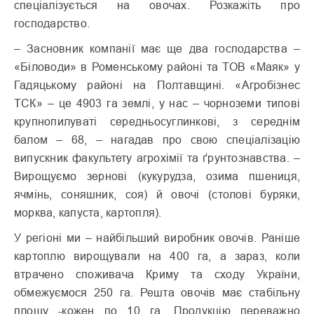
спеціалізується на овочах. Розкажіть про
господарство.
– Засновник компанії має ще два господарства –
«Біловоди» в Роменському районі та ТОВ «Маяк» у
Гадяцькому районі на Полтавщині. «Агробізнес
ТСК» – це 4903 га землі, у нас – чорноземи типові
крупнопилуваті середньосуглинкові, з середнім
балом – 68, – нагадав про свою спеціалізацію
випускник факультету агрохімії та ґрунтознавства. –
Вирощуємо зернові (кукурудза, озима пшениця,
ячмінь, соняшник, соя) й овочі (столові буряки,
морква, капуста, картопля).
У регіоні ми – найбільший виробник овочів. Раніше
картоплю вирощували на 400 га, а зараз, коли
втрачено споживача Криму та сходу України,
обмежуємося 250 га. Решта овочів має стабільну
площу -кожен по 10 га. Продукцію переважно