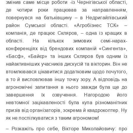
змінив саме місце роботи -із Чернігівської області,
де чотири роки працював за направленням,
повернувся на батьківщину – в Недригайлівський
район Сумської області. «Агробізнес ТСК» –
компанія, де працює Скляров, – одна із кращих в
області. На кількох зимових семі-нарах-
конференціях від брендових компаній «Сингента»,
«Басф», «Байєр» та інших Скляров був одним із
найактивніших учасників дискусій та вікторин. Він не
втомлювався цікавитися додатковим щодо почутого,
а то й висловлював іншу точку зору. А відповідь на
агрономічні запитання в нього завжди була ще до
завершення їх озвучення. Нагородою його
невтомної зацікавленості була купа різноманітних
призів від організаторів, зокрема й квадрокоптер. Ну
як не поспілкуватися з таким агрономом!
– Розкажіть про себе, Вікторе Миколайовичу: про