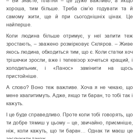
– Ви знаєте, платня – це дуже важливо, а якщо
хороша, тим більше. Треба сім’ю годувати та й
самому жити, ще й при сьогоднішніх цінах. Це
найперше.
Коли людина більше отримує, у неї запити теж
зростають, – зважено розмірковує Скляров. – Живе
якось людина, обходиться тим, що є. Коли статки хоч
трішечки зросли, вже і телевізор хочеться кращий, і
холодильник, і «Ланос» замінити на щось
пристойніше.
А слово? Воно теж важливе. Хоча я не чекаю, що
мене хвалитимуть. Адже, якщо ти баран, то тобі так і
кажуть.
І це буде справедливо. Проте коли тобі говорять, що
ти добре тямиш у цьому – це, звичайно, приємніше,
ніж, коли кажуть, що ти баран… Однак ти маєш це
заслужити також.