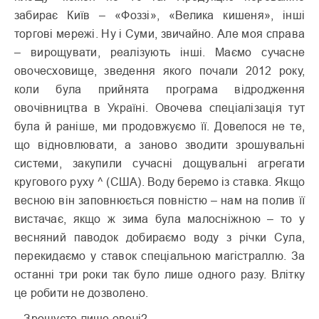
забирає Київ – «Фоззі», «Велика кишеня», інші
торгові мережі. Ну і Суми, звичайно. Але моя справа
– вирощувати, реалізують інші. Маємо сучасне
овочесховище, зведення якого почали 2012 року,
коли була прийнята програма відродження
овочівництва в Україні. Овочева спеціалізація тут
була й раніше, ми продовжуємо її. Довелося не те,
що відновлювати, а заново зводити зрошувальні
системи, закупили сучасні дощувальні агрегати
кругового руху ^ (США). Воду беремо із ставка. Якщо
весною він заповнюється повністю – нам на полив її
вистачає, якщо ж зима була малосніжною – то у
весняний паводок добираємо воду з річки Сула,
перекидаємо у ставок спеціальною магістраллю. За
останні три роки так було лише одного разу. Влітку
це робити не дозволено.
– Зрошуєте лише овочі?