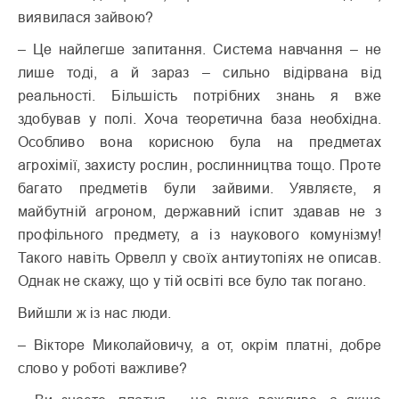
виявилася зайвою?
– Це найлегше запитання. Система навчання – не
лише тоді, а й зараз – сильно відірвана від
реальності. Більшість потрібних знань я вже
здобував у полі. Хоча теоретична база необхідна.
Особливо вона корисною була на предметах
агрохімії, захисту рослин, рослинництва тощо. Проте
багато предметів були зайвими. Уявляєте, я
майбутній агроном, державний іспит здавав не з
профільного предмету, а із наукового комунізму!
Такого навіть Орвелл у своїх антиутопіях не описав.
Однак не скажу, що у тій освіті все було так погано.
Вийшли ж із нас люди.
– Вікторе Миколайовичу, а от, окрім платні, добре
слово у роботі важливе?