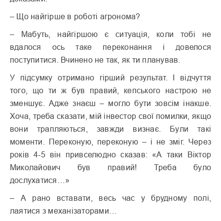
– Що найгірше в роботі агронома?
– Мабуть, найгіршою є ситуація, коли тобі не
вдалося ось таке переконання і довелося
поступитися. Вчинено не так, як ти планував.
У підсумку отримано гірший результат. І відчуття
того, що ти ж був правий, кепського настрою не
зменшує. Адже знаєш – могло бути зовсім інакше.
Хоча, треба сказати, мій інвестор свої помилки, якщо
вони трапляються, завжди визнає. Були такі
моменти. Переконую, переконую – і не зміг. Через
років 4-5 він привселюдно сказав: «А таки Віктор
Миколайович був правий! Треба було
дослухатися…»
– А рано вставати, весь час у брудному полі,
лаятися з механізаторами…