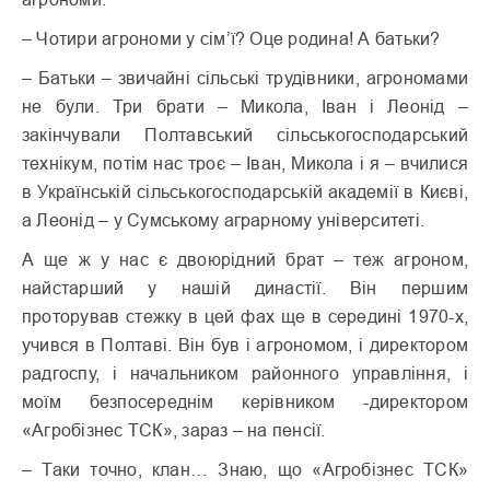
– Чотири агрономи у сім’ї? Оце родина! А батьки?
– Батьки – звичайні сільські трудівники, агрономами
не були. Три брати – Микола, Іван і Леонід –
закінчували Полтавський сільськогосподарський
технікум, потім нас троє – Іван, Микола і я – вчилися
в Українській сільськогосподарській академії в Києві,
а Леонід – у Сумському аграрному університеті.
А ще ж у нас є двоюрідний брат – теж агроном,
найстарший у нашій династії. Він першим
проторував стежку в цей фах ще в середині 1970-х,
учився в Полтаві. Він був і агрономом, і директором
радгоспу, і начальником районного управління, і
моїм безпосереднім керівником -директором
«Агробізнес ТСК», зараз – на пенсії.
– Таки точно, клан… Знаю, що «Агробізнес ТСК»