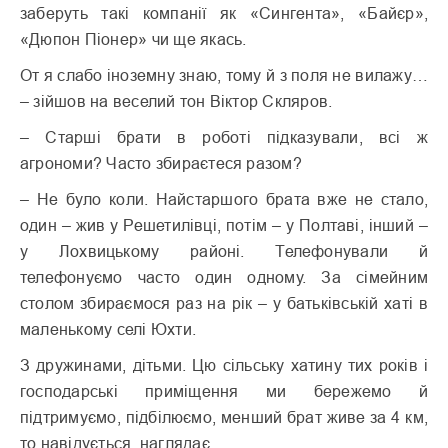
заберуть такі компанії як «Сингента», «Байєр»,
«Дюпон Піонер» чи ще якась.
От я слабо іноземну знаю, тому й з поля не вилажу…
– зійшов на веселий тон Віктор Скляров.
– Старші брати в роботі підказували, всі ж
агрономи? Часто збираєтеся разом?
– Не було коли. Найстаршого брата вже не стало,
один – жив у Решетилівці, потім – у Полтаві, інший –
у Лохвицькому районі. Телефонували й
телефонуємо часто один одному. За сімейним
столом збираємося раз на рік – у батьківській хаті в
маленькому селі Юхти.
З дружинами, дітьми. Цю сільську хатину тих років і
господарські приміщення ми бережемо й
підтримуємо, підбілюємо, менший брат живе за 4 км,
то навідується, наглядає.