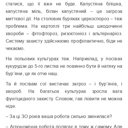
статися, що її вже не буде. Капустяна блішка,
капустяна міль, білан капустяний – це загроза
миттєвої дії. На столових буряках церкоспороз – теж
проблема. На картоплі три найбільш шкодочинні
хвороби – фітофтороз, ризоктоніоз і альтернаріоз.
Систему захисту здійснюємо профілактично, біди не
чекаємо.
На польових культурах теж. Наприклад, у посівах
кукурудзи до 5-го листка не повинно бути й натяку на
бур’яни, це як отче наш.
Та й посівам сої вистачає загроз – і бур’янів, і
хвороб. На багатьох культурах зросла вага
фунгіцидного захисту. Словом, гав ловити не можна
ніде.
– За ці ЗО років ваша робота сильно змінилася?
– Агрономічна робота полягає в тому ж самому. Але