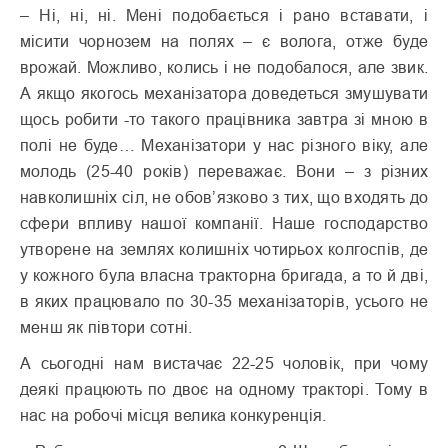
– Ні, ні, ні. Мені подобається і рано вставати, і
місити чорнозем на полях – є волога, отже буде
врожай. Можливо, колись і не подобалося, але звик.
А якщо якогось механізатора доведеться змушувати
щось робити -то такого працівника завтра зі мною в
полі не буде… Механізатори у нас різного віку, але
молодь (25-40 років) переважає. Вони – з різних
навколишніх сіл, не обов’язково з тих, що входять до
сфери впливу нашої компанії. Наше господарство
утворене на землях колишніх чотирьох колгоспів, де
у кожного була власна тракторна бригада, а то й дві,
в яких працювало по 30-35 механізаторів, усього не
менш як півтори сотні.
А сьогодні нам вистачає 22-25 чоловік, при чому
деякі працюють по двоє на одному тракторі. Тому в
нас на робочі місця велика конкуренція.