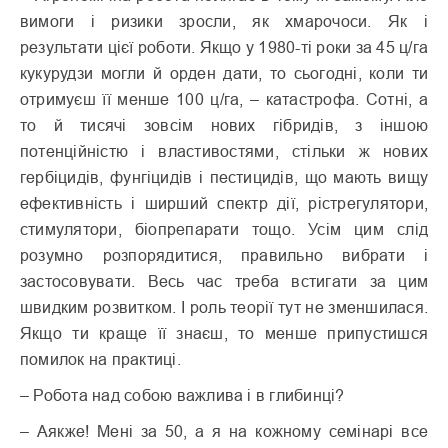
вимоги і ризики зросли, як хмарочоси. Як і
результати цієї роботи. Якщо у 1980-ті роки за 45 ц/га
кукурудзи могли й орден дати, то сьогодні, коли ти
отримуєш її менше 100 ц/га, – катастрофа. Сотні, а
то й тисячі зовсім нових гібридів, з іншою
потенційністю і властивостями, стільки ж нових
гербіцидів, фунгіцидів і пестицидів, що мають вищу
ефективність і ширший спектр дії, рістрегулятори,
стимулятори, біопрепарати тощо. Усім цим слід
розумно розпорядитися, правильно вибрати і
застосовувати. Весь час треба встигати за цим
швидким розвитком. І роль теорії тут не зменшилася.
Якщо ти краще її знаєш, то менше припустишся
помилок на практиці.
– Робота над собою важлива і в глибинці?
– Аякже! Мені за 50, а я на кожному семінарі все