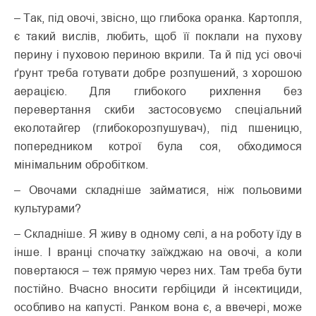
– Так, під овочі, звісно, що глибока оранка. Картопля,
є такий вислів, любить, щоб її поклали на пухову
перину і пуховою периною вкрили. Та й під усі овочі
ґрунт треба готувати добре розпушений, з хорошою
аерацією. Для глибокого рихлення без
перевертання скиби застосовуємо спеціальний
еколотайгер (глибокорозпушувач), під пшеницю,
попередником котрої була соя, обходимося
мінімальним обробітком.
– Овочами складніше займатися, ніж польовими
культурами?
– Складніше. Я живу в одному селі, а на роботу їду в
інше. І вранці спочатку заїжджаю на овочі, а коли
повертаюся – теж прямую через них. Там треба бути
постійно. Вчасно вносити гербіциди й інсектициди,
особливо на капусті. Ранком вона є, а ввечері, може