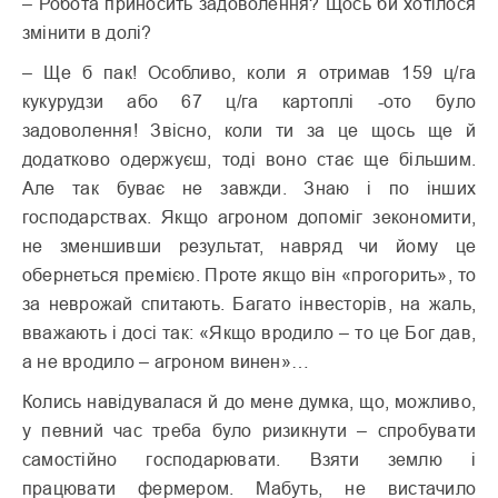
– Робота приносить задоволення? Щось би хотілося
змінити в долі?
– Ще б пак! Особливо, коли я отримав 159 ц/га
кукурудзи або 67 ц/га картоплі -ото було
задоволення! Звісно, коли ти за це щось ще й
додатково одержуєш, тоді воно стає ще більшим.
Але так буває не завжди. Знаю і по інших
господарствах. Якщо агроном допоміг зекономити,
не зменшивши результат, навряд чи йому це
обернеться премією. Проте якщо він «прогорить», то
за неврожай спитають. Багато інвесторів, на жаль,
вважають і досі так: «Якщо вродило – то це Бог дав,
а не вродило – агроном винен»…
Колись навідувалася й до мене думка, що, можливо,
у певний час треба було ризикнути – спробувати
самостійно господарювати. Взяти землю і
працювати фермером. Мабуть, не вистачило