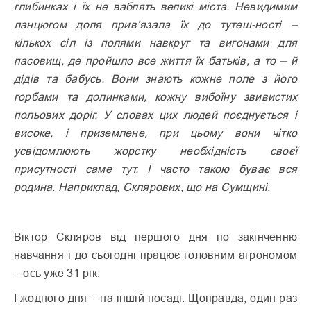
глибинках і їх не ваблять великі міста. Невидимим
ланцюгом доля прив’язала їх до тутеш-ності –
кількох сіл із полями навкруг та вигонами для
пасовищ, де пройшло все життя їх батьків, а то – й
дідів та бабусь. Вони знають кожне поле з його
горбами та долинками, кожну вибоїну звивистих
польових доріг. У словах цих людей поєднується і
високе, і приземлене, при цьому вони чітко
усвідомлюють жорстку необхідність своєї
присутності саме тут. І часто такою буває вся
родина. Наприклад, Склярових, що на Сумщині.
Віктор Скляров від першого дня по закінченню
навчання і до сьогодні працює головним агрономом
– ось уже 31 рік.
І жодного дня – на іншій посаді. Щоправда, один раз