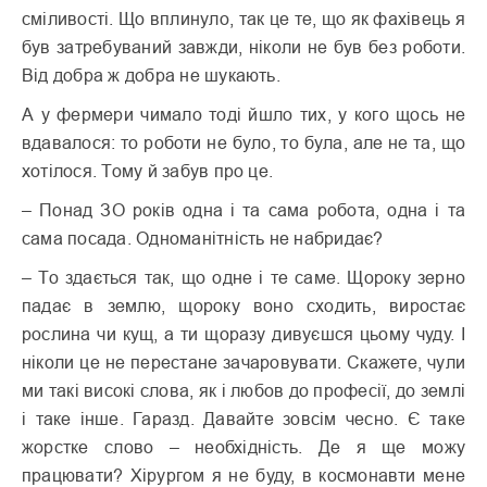
сміливості. Що вплинуло, так це те, що як фахівець я
був затребуваний завжди, ніколи не був без роботи.
Від добра ж добра не шукають.
А у фермери чимало тоді йшло тих, у кого щось не
вдавалося: то роботи не було, то була, але не та, що
хотілося. Тому й забув про це.
– Понад ЗО років одна і та сама робота, одна і та
сама посада. Одноманітність не набридає?
– То здається так, що одне і те саме. Щороку зерно
падає в землю, щороку воно сходить, виростає
рослина чи кущ, а ти щоразу дивуєшся цьому чуду. І
ніколи це не перестане зачаровувати. Скажете, чули
ми такі високі слова, як і любов до професії, до землі
і таке інше. Гаразд. Давайте зовсім чесно. Є таке
жорстке слово – необхідність. Де я ще можу
працювати? Хірургом я не буду, в космонавти мене