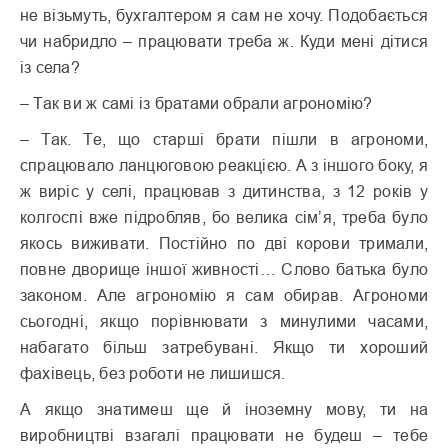
не візьмуть, бухгалтером я сам не хочу. Подобається
чи набридло – працювати треба ж. Куди мені дітися
із села?
– Так ви ж самі із братами обрали агрономію?
– Так. Те, що старші брати пішли в агрономи,
спрацювало ланцюговою реакцією. А з іншого боку, я
ж виріс у селі, працював з дитинства, з 12 років у
колгоспі вже підробляв, бо велика сім’я, треба було
якось виживати. Постійно по дві корови тримали,
повне дворище іншої живності… Слово батька було
законом. Але агрономію я сам обирав. Агрономи
сьогодні, якщо порівнювати з минулими часами,
набагато більш затребувані. Якщо ти хороший
фахівець, без роботи не лишишся.
А якщо знатимеш ще й іноземну мову, ти на
виробництві взагалі працювати не будеш – тебе