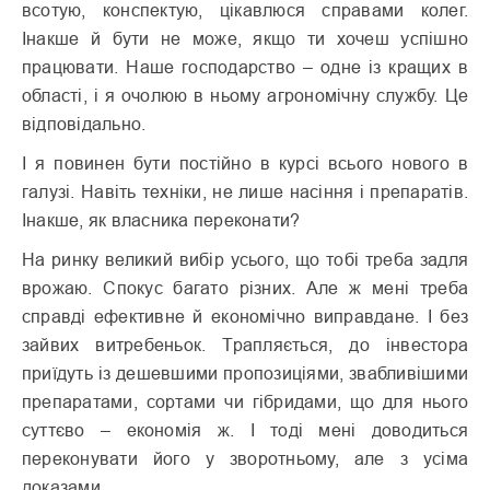
всотую, конспектую, цікавлюся справами колег.
Інакше й бути не може, якщо ти хочеш успішно
працювати. Наше господарство – одне із кращих в
області, і я очолюю в ньому агрономічну службу. Це
відповідально.
І я повинен бути постійно в курсі всього нового в
галузі. Навіть техніки, не лише насіння і препаратів.
Інакше, як власника переконати?
На ринку великий вибір усього, що тобі треба задля
врожаю. Спокус багато різних. Але ж мені треба
справді ефективне й економічно виправдане. І без
зайвих витребеньок. Трапляється, до інвестора
приїдуть із дешевшими пропозиціями, звабливішими
препаратами, сортами чи гібридами, що для нього
суттєво – економія ж. І тоді мені доводиться
переконувати його у зворотньому, але з усіма
доказами.