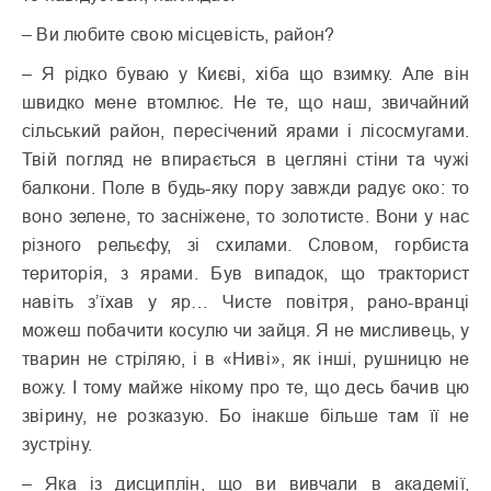
– Ви любите свою місцевість, район?
– Я рідко буваю у Києві, хіба що взимку. Але він
швидко мене втомлює. Не те, що наш, звичайний
сільський район, пересічений ярами і лісосмугами.
Твій погляд не впирається в цегляні стіни та чужі
балкони. Поле в будь-яку пору завжди радує око: то
воно зелене, то засніжене, то золотисте. Вони у нас
різного рельєфу, зі схилами. Словом, горбиста
територія, з ярами. Був випадок, що тракторист
навіть з’їхав у яр… Чисте повітря, рано-вранці
можеш побачити косулю чи зайця. Я не мисливець, у
тварин не стріляю, і в «Ниві», як інші, рушницю не
вожу. І тому майже нікому про те, що десь бачив цю
звірину, не розказую. Бо інакше більше там її не
зустріну.
– Яка із дисциплін, що ви вивчали в академії,