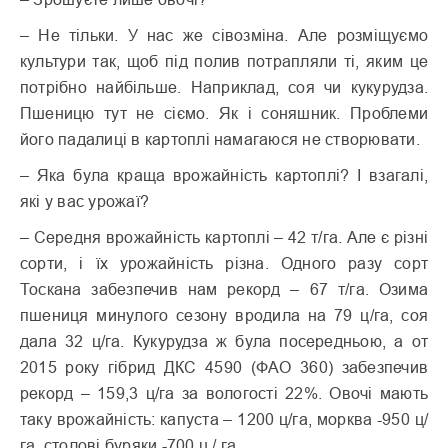
– Не тільки. У нас же сівозміна. Але розміщуємо
культури так, щоб під полив потрапляли ті, яким це
потрібно найбільше. Наприклад, соя чи кукурудза.
Пшеницю тут не сіємо. Як і соняшник. Проблеми
його падалиці в картоплі намагаюся не створювати.
– Яка була краща врожайність картоплі? І взагалі,
які у вас урожаї?
– Середня врожайність картоплі – 42 т/га. Але є різні
сорти, і їх урожайність різна. Одного разу сорт
Тоскана забезпечив нам рекорд – 67 т/га. Озима
пшениця минулого сезону вродила на 79 ц/га, соя
дала 32 ц/га. Кукурудза ж була посередньою, а от
2015 року гібрид ДКС 4590 (ФАО 360) забезпечив
рекорд – 159,3 ц/га за вологості 22%. Овочі мають
таку врожайність: капуста – 1200 ц/га, морква -950 ц/
га, столові буряки -700 ц / га.