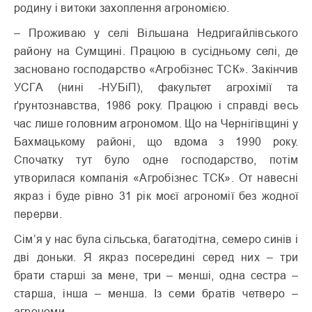
родину і витоки захоплення агрономією.
– Проживаю у селі Вільшана Недригайлівського
району на Сумщині. Працюю в сусідньому селі, де
засновано господарство «Агробізнес ТСК». Закінчив
УСГА (нині -НУБіП), факультет агрохімії та
ґрунтознавства, 1986 року. Працюю і справді весь
час лише головним агрономом. Що на Чернігівщині у
Бахмацькому районі, що вдома з 1990 року.
Спочатку тут було одне господарство, потім
утворилася компанія «Агробізнес ТСК». От навесні
якраз і буде рівно 31 рік моєї агрономії без жодної
перерви.
Сім’я у нас була сільська, багатодітна, семеро синів і
дві доньки. Я якраз посередині серед них – три
брати старші за мене, три – менші, одна сестра –
старша, інша – менша. Із семи братів четверо –
агрономи.