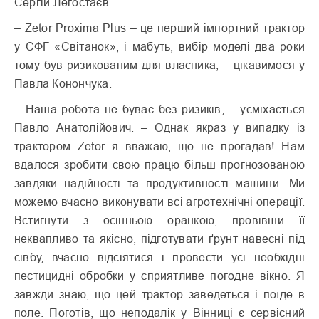
Сергій Легостаєв.
– Zetor Proxima Plus – це перший імпортний трактор
у СФГ «Світанок», і мабуть, вибір моделі два роки
тому був ризикованим для власника, – цікавимося у
Павла Конончука.
– Наша робота не буває без ризиків, – усміхається
Павло Анатолійович. – Однак якраз у випадку із
трактором Zetor я вважаю, що не прогадав! Нам
вдалося зробити свою працю більш прогнозованою
завдяки надійності та продуктивності машини. Ми
можемо вчасно виконувати всі агротехнічні операції.
Встигнути з осінньою оранкою, провівши її
неквапливо та якісно, підготувати ґрунт навесні під
сівбу, вчасно відсіятися і провести усі необхідні
пестицидні обробки у сприятливе погодне вікно. Я
завжди знаю, що цей трактор заведеться і поїде в
поле. Поготів, що неподалік у Вінниці є сервісний