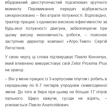
вбудований двоступінчастий підсилювач крутного
моменту. Перемикання передач відбувається
синхронізовано – без втрати потужності. Відповідно,
трактор працює з однаково високою ефективністю за
будь-якої потужності двигуна, забезпечуючи при
цьому високу економічність роботи, – пояснює
заступник директор компанії «Агро-Темп» Сергій
Легостаєв.
У свою чергу, ці слова підтверджує Павло Конончук,
який впевнено використовує свій Zetor Proxima Plus
на оранці.
– Він у мене працює із 3-корпусним плугом і робить в
середньому по 6-7 гектарів упродовж семигодинної
зміни. До того ж бере при цьому не більше 17 літрів
пального. Щиро кажучи, сусіди не вірять, –
усміхається Павло Анатолійович.