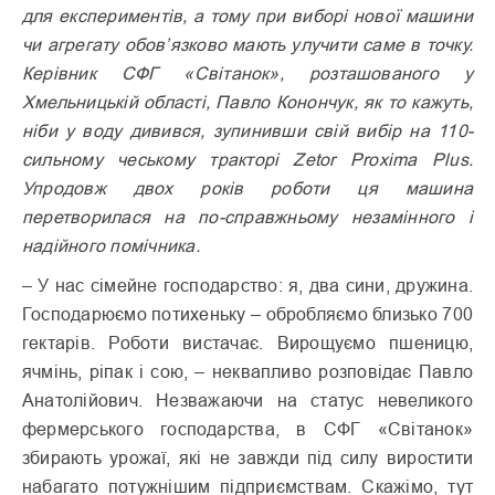
для експериментів, а тому при виборі нової машини
чи агрегату обов’язково мають улучити саме в точку.
Керівник СФГ «Світанок», розташованого у
Хмельницькій області, Павло Конончук, як то кажуть,
ніби у воду дивився, зупинивши свій вибір на 110-
сильному чеському тракторі Zetor Proxima Plus.
Упродовж двох років роботи ця машина
перетворилася на по-справжньому незамінного і
надійного помічника.
– У нас сімейне господарство: я, два сини, дружина.
Господарюємо потихеньку – обробляємо близько 700
гектарів. Роботи вистачає. Вирощуємо пшеницю,
ячмінь, ріпак і сою, – неквапливо розповідає Павло
Анатолійович. Незважаючи на статус невеликого
фермерського господарства, в СФГ «Світанок»
збирають урожаї, які не завжди під силу виростити
набагато потужнішим підприємствам. Скажімо, тут