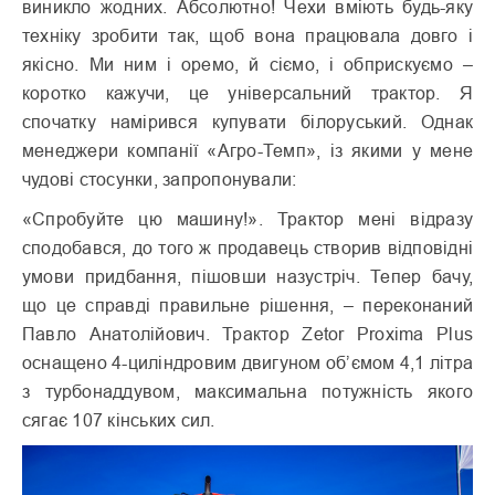
виникло жодних. Абсолютно! Чехи вміють будь-яку
техніку зробити так, щоб вона працювала довго і
якісно. Ми ним і оремо, й сіємо, і обприскуємо –
коротко кажучи, це універсальний трактор. Я
спочатку намірився купувати білоруський. Однак
менеджери компанії «Агро-Темп», із якими у мене
чудові стосунки, запропонували:
«Спробуйте цю машину!». Трактор мені відразу
сподобався, до того ж продавець створив відповідні
умови придбання, пішовши назустріч. Тепер бачу,
що це справді правильне рішення, – переконаний
Павло Анатолійович. Трактор Zetor Proxima Plus
оснащено 4-циліндровим двигуном об’ємом 4,1 літра
з турбонаддувом, максимальна потужність якого
сягає 107 кінських сил.