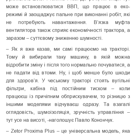
може встановлюватися ВВП, що працює в еко-
режимі й заощаджує пальне при виконанні робіт, які
не потребують навантаження. В’язка муфта
вентилятора також сприяє економічності трактора, а
заразом – суттєвому зниженню шумності.
– Як я вже казав, ми самі працюємо на тракторі.
Тому й вибирали таку машину, в якій можна
відробити зміну і після того нормально почуватися, а
не падати від втоми. Ну, і щоб менше було шкоди
для здоров’я. У чеському тракторі стоять вугільні
фільтри, кабіна під постійним тиском – коли
працюєш із причіпним обприскувачем, то різницю з
іншими моделями відчуваєш одразу. Та взагалі
оглядовість, шумоізоляція, зручність управління –
тут усе на висоті, -наголошує Павло Конончук.
– Zetor Proxima Plus – це універсальна модель, яка