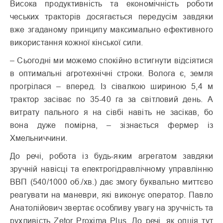
Висока продуктивність та економічність роботи
чеських тракторів досягається передусім завдяки
вже згаданому принципу максимально ефективного
використання кожної кінської сили.
– Сьогодні ми можемо спокійно встигнути відсіятися
в оптимальні агротехнічні строки. Волога є, земля
прогрілася – вперед. Із сівалкою шириною 5,4 м
трактор засіває по 35-40 га за світловий день. А
витрату пального я на сівбі навіть не засікав, бо
вона дуже помірна, – зізнається фермер із
Хмельниччини.
До речі, робота із будь-яким агрегатом завдяки
зручній навісці та електрогідравлічному управлінню
ВВП (540/1000 об./хв.) дає змогу буквально миттєво
реагувати на маневри, які виконує оператор. Павло
Анатолійович звертає особливу увагу на зручність та
рухливість Zetor Proxima Plus. До речі, як опція тут