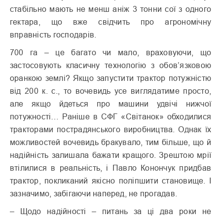
стабільно мають не менш аніж 3 тонни сої з одного
гектара, що вже свідчить про агрономічну
вправність господарів.
700 га – це багато чи мало, враховуючи, що
застосовують класичну технологію з обов’язковою
оранкою землі? Якщо запустити трактор потужністю
від 200 к. с., то вочевидь усе виглядатиме просто,
але якщо йдеться про машини удвічі нижчої
потужності… Раніше в СФГ «Світанок» обходилися
тракторами пострадянського виробництва. Однак їх
можливостей вочевидь бракувало, тим більше, що й
надійність залишала бажати кращого. Зрештою мрії
втілилися в реальність, і Павло Конончук придбав
трактор, покликаний якісно поліпшити становище. І
зазначимо, забігаючи наперед, не прогадав.
– Щодо надійності – питань за ці два роки не