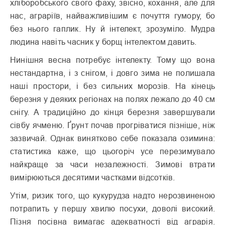
хліборобського свого фаху, звісно, кохання, але для
нас, аграріїв, найважливішим є почуття гумору, бо
без нього гаплик. Ну й інтелект, зрозуміло. Мудра
людина навіть часник у борщ інтелектом давить.
Нинішня весна потребує інтелекту. Тому що вона
нестандартна, і з снігом, і довго зима не полишала
наші простори, і без сильних морозів. На кінець
березня у деяких регіонах на полях лежало до 40 см
снігу. А традиційно до кінця березня завершували
сівбу ячменю. Ґрунт почав прогріватися пізніше, ніж
зазвичай. Однак винятково себе показала озимина:
статистика каже, що цьогоріч усе перезимувало
найкраще за часи незалежності. Зимові втрати
вимірюються десятими частками відсотків.
Утім, ризик того, що кукурудза надто нерозвиненою
потрапить у першу хвилю посухи, доволі високий.
Пізня посівна вимагає адекватності від аграрія.