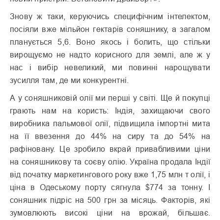
Знову ж таки, керуючись специфічним інтелектом,
посіяли вже мільйон гектарів соняшнику, а загалом
планується 5,6. Воно якось і болить, що стільки
вирощуємо не надто корисного для землі, але ж у
нас і вибір невеликий, ми повинні нарощувати
зусилля там, де ми конкурентні.
А у соняшниковій олії ми перші у світі. Ще й покупці
грають нам на користь: Індія, захищаючи свого
виробника пальмової олії, підвищила імпортні мита
на її ввезення до 44% на сиру та до 54% на
рафіновану. Це зробило вкрай привабливими ціни
на соняшникову та соєву олію. Україна продала Індії
від початку маркетингового року вже 1,75 млн т олії, і
ціна в Одеському порту сягнула $774 за тонну. І
соняшник підріс на 500 грн за місяць. Факторів, які
зумовлюють високі ціни на врожай, більшає.