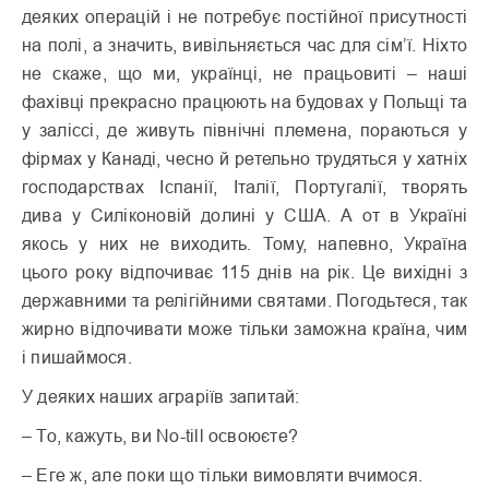
деяких операцій і не потребує постійної присутності
на полі, а значить, вивільняється час для сім’ї. Ніхто
не скаже, що ми, українці, не працьовиті – наші
фахівці прекрасно працюють на будовах у Польщі та
у заліссі, де живуть північні племена, пораються у
фірмах у Канаді, чесно й ретельно трудяться у хатніх
господарствах Іспанії, Італії, Португалії, творять
дива у Силіконовій долині у США. А от в Україні
якось у них не виходить. Тому, напевно, Україна
цього року відпочиває 115 днів на рік. Це вихідні з
державними та релігійними святами. Погодьтеся, так
жирно відпочивати може тільки заможна країна, чим
і пишаймося.
У деяких наших аграріїв запитай:
– То, кажуть, ви No-till освоюєте?
– Еге ж, але поки що тільки вимовляти вчимося.