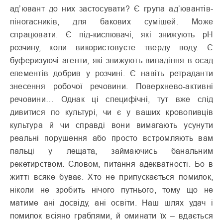
ад’ювант до них застосувати? Є група ад’ювантів-
піногасників, для бакових сумішей. Може
спрацювати. Є під-кислювачі, які знижують рН
розчину, коли використовуєте тверду воду. Є
буферизуючі агенти, які знижують випадіння в осад
елементів добрив у розчині. Є навіть ретраданти
знесення робочої речовини. Поверхнево-активні
речовини… Однак ці специфічні, тут вже слід
дивитися по культурі, чи є у ваших кровопивців
культура й чи справді вони вимагають усунути
реальні порушення або просто встромляють вам
пальці у лещата, займаючись банальним
рекетирством. Словом, питання адекватності. Бо в
житті всяке буває. Хто не припускається помилок,
ніколи не зробить нічого путнього, тому що не
матиме ані досвіду, ані освіти. Наш шлях удач і
помилок всіяно граблями, й оминати їх – вдається