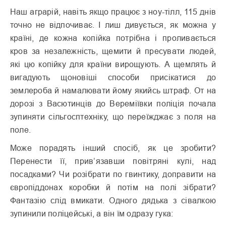
Наш аграрій, навіть якщо працює з ноу-тілл, 115 днів
точно не відпочиває. І лиш дивується, як можна у
країні, де кожна копійка потрібна і проливається
кров за незалежність, щемити й пресувати людей,
які цю копійку для країни вирощують. А щемлять й
вигадують щоновіші способи присікатися до
землероба й намалювати йому якийсь штраф. От на
дорозі з Васютинців до Вереміївки поліція почала
зупиняти сільгосптехніку, що переїжджає з поля на
поле.
Може порадять інший спосіб, як це зробити?
Перенести її, прив’язавши повітряні кулі, над
посадками? Чи розібрати по гвинтику, доправити на
європіддонах коробки й потім на полі зібрати?
Фантазію слід вмикати. Одного дядька з сівалкою
зупинили поліцейські, а він їм одразу гука: