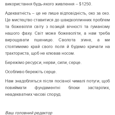
використання будь-якого живлення – $1250.
Адекватність – це не лише відповідність, око за око.
Це мистецтво ставитися до швидкоплинних проблем
та божевілля світу з позицій вічності та гуманізму
нашого фаху. Світ може божеволіти, а нам треба
вирощувати пшеницю. Сволота згине, а ми
стоятимемо край свого поля й будемо кричати на
тракториста, щоб не клював носом.
Бережімо ресурси, нерви, сили, серце.
Особливо бережіть серце.
Нам знадобляться після посівної чималі потуги, щоб
повиймати фундаментні блоки застарілих,
неадекватних часові споруд.
Ваш головний редактор