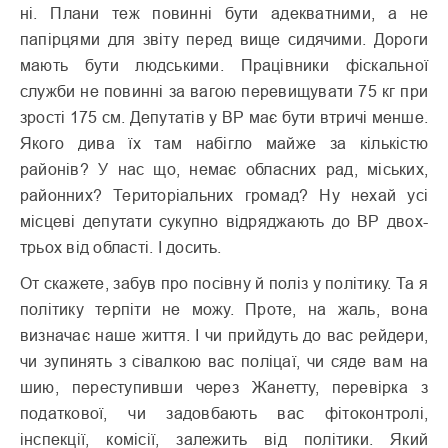
ні. Плани теж повинні бути адекватними, а не
папірцями для звіту перед вище сидячими. Дороги
мають бути людськими. Працівники фіскальної
служби не повинні за вагою перевищувати 75 кг при
зрості 175 см. Депутатів у ВР має бути втричі менше.
Якого дива їх там набігло майже за кількістю
районів? У нас що, немає обласних рад, міських,
районних? Територіальних громад? Ну нехай усі
місцеві депутати сукупно відряджають до ВР двох-
трьох від області. І досить.
От скажете, забув про посівну й поліз у політику. Та я
політику терпіти не можу. Проте, на жаль, вона
визначає наше життя. І чи прийдуть до вас рейдери,
чи зупинять з сівалкою вас поліцаї, чи сяде вам на
шию, переступивши через Жанетту, перевірка з
податкової, чи задовбають вас фітоконтролі,
інспекції, комісії, залежить від політики. Який