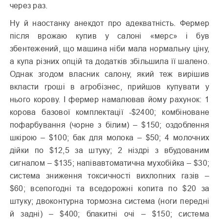
через раз.
Ну й наостанку анекдот про адекватність. Фермер
після врожаю купив у салоні «мерс» і був
збентежений, що машина ніби мала нормальну ціну,
а купа різних опцій та додатків збільшила її шалено.
Однак згодом власник салону, який теж вирішив
вкласти гроші в агробізнес, прийшов купувати у
нього корову. І фермер намалював йому рахунок: 1
корова базової комплектації -$2400; комбіноване
пофарбування (чорне з білим) – $150; оздоблення
шкірою – $100; бак для молока – $50; 4 молочних
дійки по $12,5 за штуку; 2 ніздрі з вбудованим
сигналом – $135; напівавтоматична мухобійка – $30;
система зниження токсичності вихлопних газів –
$60; всепогодні та вседорожні копита по $20 за
штуку; двоконтурна тормозна система (ноги передні
й задні) – $400; блакитні очі – $150; система