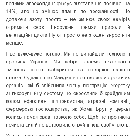
великий агрохолдинг фіксує відставання посівної на
14%, але не змінює планів по врожайності. Не
додаючи азоту, просто – не змінює своїх намірів
отримати своє. Ігноруючи примхи природи й
вегетаційні цикли Ну от просто не згоден виростити
менше.
І це дуже-дуже погано. Ми не винайшли технології
прориву України. Ми добре знаємо технологію
змітання отого жабуриння на поверхні нашого
ставка. Однак після Майданів не створюємо робочих
органів, які б здійснили чесну люстрацію, жорстку
антикорупційну систему, не окреслили б крейдяним
колом ефективні підприємства, аграрні компанії,
фермерські господарства, як Хома Брут у церкві
колись намалював навколо себе. Щоб не проникла
нечиста сил й не встромила отруйні ікла свої у плоть.
Уявіть, оце сидите ви у конторі й дивитеся карт