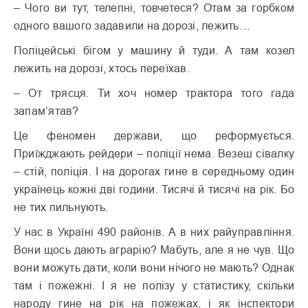
– Чого ви тут, телепні, товчетеся? Отам за горбком
одного вашого задавили на дорозі, лежить…
Поліцейські бігом у машину й туди. А там козел
лежить на дорозі, хтось переїхав.
– От трясця. Ти хоч номер трактора того гада
запам’ятав?
Це феномен держави, що реформується.
Приїжджають рейдери – поліції нема. Везеш сівалку
– стій, поліція. І на дорогах гине в середньому один
українець кожні дві години. Тисячі й тисячі на рік. Бо
не тих пильнують.
У нас в Україні 490 районів. А в них райуправління.
Вони щось дають аграрію? Мабуть, але я не чув. Що
вони можуть дати, коли вони нічого не мають? Однак
там і пожежні. І я не полізу у статистику, скільки
народу гине на рік на пожежах, і як інспектори