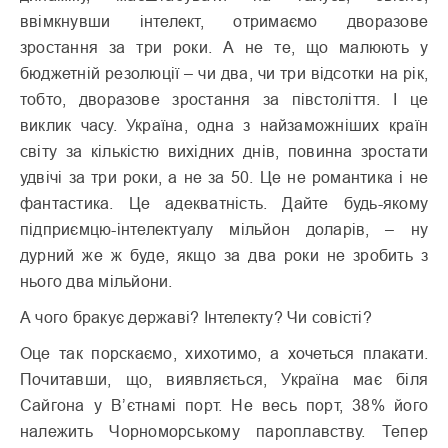
ввімкнувши інтелект, отримаємо дворазове
зростання за три роки. А не те, що малюють у
бюджетній резолюції – чи два, чи три відсотки на рік,
тобто, дворазове зростання за півстоліття. І це
виклик часу. Україна, одна з найзаможніших країн
світу за кількістю вихідних днів, повинна зростати
удвічі за три роки, а не за 50. Це не романтика і не
фантастика. Це адекватність. Дайте будь-якому
підприємцю-інтелектуалу мільйон доларів, – ну
дурний же ж буде, якщо за два роки не зробить з
нього два мільйони.
А чого бракує державі? Інтелекту? Чи совісті?
Оце так порскаємо, хихотимо, а хочеться плакати.
Почитавши, що, виявляється, Україна має біля
Сайгона у В’єтнамі порт. Не весь порт, 38% його
належить Чорноморському пароплавству. Тепер