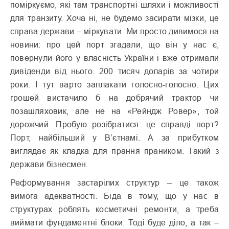
поміркуємо, які там транспортні шляхи і можливості
для транзиту. Хоча ні, не будемо засирати мізки, це
справа держави – міркувати. Ми просто дивимося на
новини: про цей порт згадали, що він у нас є,
повернули його у власність України і вже отримали
дивіденди від нього. 200 тисяч доларів за чотири
роки. І тут варто заплакати голосно-голосно. Цих
грошей вистачило б на добрячий трактор чи
позашляховик, але не на «Рейндж Ровер», той
дорожчий. Пробую розібратися: це справді порт?
Порт, найбільший у В’єтнамі. А за прибутком
виглядає як кладка для прання праником. Такий з
держави бізнесмен.
Реформування застарілих структур – це також
вимога адекватності. Біда в тому, що у нас в
структурах роблять косметичні ремонти, а треба
виймати фундаментні блоки. Тоді буде діло, а так –