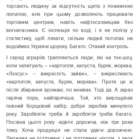
торсають людину за відсутність щита з пожежною
лопатою, але при цьому дозволяють працювати
торговим центрам, навіть нафтосховищам без
вогнегасника. Є інспекція по воді, і я не полізу у
статистику, щоб лякати, скільки людей потопає на
водоймах України щороку. Багато. Отакий контроль.
І серед аграріїв трапляються люди, які на ток-шоу,
коли запитують – «картопля, капуста, буряк, морква,
«Лєксус» – викресліть зайве», – викреслюють
«картопля, капуста, буряк, морква». Проте це ж
після збирання врожаю, по жнивах. Тоді да. А зараз
гаряча пора, найгарячіша. Той, хто вирощував
повний борщовий набір, добре заробив минулого
року. Заробляти треба й заробляти треба багато.
Посівна цього року -вдвічі дорожча, ніж три роки
тому. Хоча продукція не стала удвічі дорожчою.
Держава не підтримує і не підтримає ніколи, з двох