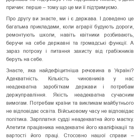
причин: перше – тому що це ми її підтримуємо.
Про другу ви знаєте, ми і є держава. І доведено це
багатьма прикладами, коли аграрії будують дороги,
ремонтують школи, навіть квітники розбивають,
беручи на себе державні та громадські функції. А
зараз потроху і питання захисту від грабіжників
беруть на себе.
Знаєте, яка найдефіцитніша речовина в Україні?
Адекватність. Кількість чиновників у нас
неадекватна заробіткам держави і потребам
держуправління. Якість неадекватна сучасним
вимогам. Потребам країни та викликам майбутнього
не відповідає освіта. Військовому часу не відповідає
політика. Зарплатня судді неадекватна його маєтку.
Апетити працівника неадекватні його кваліфікації та
вартості його праці. Стосовно нашої справи –