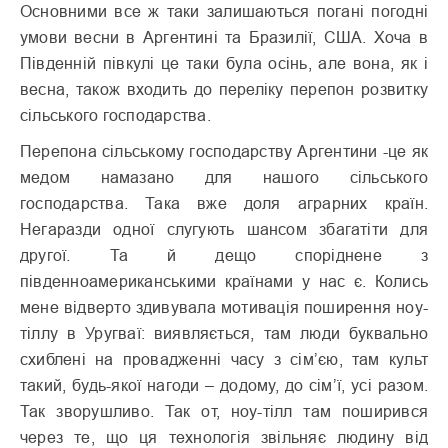
Основними все ж таки залишаються погані погодні
умови весни в Аргентині та Бразилії, США. Хоча в
Південній півкулі це таки була осінь, але вона, як і
весна, також входить до переліку перепон розвитку
сільського господарства.
Перепона сільському господарству Аргентини -це як
медом намазано для нашого сільського
господарства. Така вже доля аграрних країн.
Негаразди одної слугують шансом збагатіти для
другої. Та й дещо споріднене з
південноамериканськими країнами у нас є. Колись
мене відверто здивувала мотивація поширення ноу-
тіллу в Уругваї: виявляється, там люди буквально
схиблені на провадженні часу з сім’єю, там культ
такий, будь-якої нагоди – додому, до сім’ї, усі разом.
Так зворушливо. Так от, ноу-тілл там поширився
через те, що ця технологія звільняє людину від