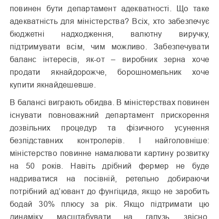
повинен бути департамент адекватності. Що таке
адекватність для міністерства? Всіх, хто забезпечує
бюджетні надходження, валютну виручку,
підтримувати всім, чим можливо. Забезпечувати
баланс інтересів, як-от – виробник зерна хоче
продати якнайдорожче, борошномельник хоче
купити якнайдешевше.
В балансі виграють обидва. В міністерствах повинен
існувати повноважний департамент прискорення
дозвільних процедур та фізичного усунення
безпідставних контролерів. І найголовніше:
міністерство повинне намалювати картину розвитку
на 50 років. Навіть дрібний фермер не буде
надриватися на посівній, ретельно добираючи
потрібний ад’ювант до фунгіцида, якщо не заробить
бодай 30% плюсу за рік. Якщо підтримати цю
динаміку, масштабувати на галузь, звісно,