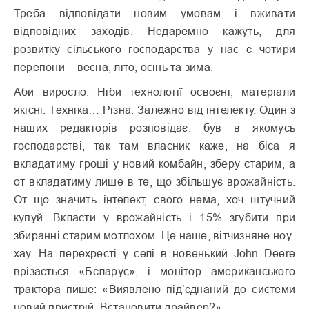
Треба відповідати новим умовам і вживати
відповідних заходів. Недаремно кажуть, для
розвитку сільського господарства у нас є чотири
перепони – весна, літо, осінь та зима.
Аби виросло. Ніби технології освоєні, матеріали
якісні. Техніка… Різна. Залежно від інтелекту. Один з
наших редакторів розповідає: був в якомусь
господарстві, так там власник каже, на біса я
вкладатиму гроші у новий комбайн, зберу старим, а
от вкладатиму лише в те, що збільшує врожайність.
От що значить інтелект, свого нема, хоч штучний
купуй. Вкласти у врожайність і 15% згубити при
збиранні старим мотлохом. Це наше, вітчизняне ноу-
хау. На перехресті у селі в новенький John Deere
врізається «Бєларус», і монітор американського
трактора пише: «Виявлено під’єднаний до системи
новий пристрій. Встановити драйвер?».