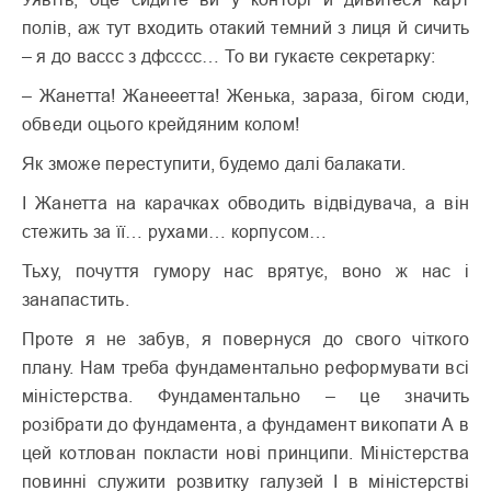
полів, аж тут входить отакий темний з лиця й сичить
– я до вассс з дфсссс… То ви гукаєте секретарку:
– Жанетта! Жанееетта! Женька, зараза, бігом сюди,
обведи оцього крейдяним колом!
Як зможе переступити, будемо далі балакати.
І Жанетта на карачках обводить відвідувача, а він
стежить за її… рухами… корпусом…
Тьху, почуття гумору нас врятує, воно ж нас і
занапастить.
Проте я не забув, я повернуся до свого чіткого
плану. Нам треба фундаментально реформувати всі
міністерства. Фундаментально – це значить
розібрати до фундамента, а фундамент викопати А в
цей котлован покласти нові принципи. Міністерства
повинні служити розвитку галузей І в міністерстві