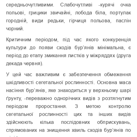
середньочутливими. Слабочутливі -курячі очка
польові, грицики звичайні, лобода біла, портулак
городній, види редьки, гірчиця польова, паслін
чорний.
Критичним періодом, під час якого конкуренція
культури до появи сходів бур’янів мінімальна, є
період до етапу змикання листків у міжряддях (друга
декада червня).
У цей час важливим є забезпечення обмеження
шкідливості сегетальної рослинності. Основна маса
насіння бур’янів, яке знаходиться у верхньому шарі
ґрунту, -переважно однорічних видів з розтягнутим
періодом проростання. З метою контролю
сегетальної рослинності цих та інших видів
здійснюють кілька послідовних обприскувань,
спрямованих на знищення хвиль сходів бур’янів по