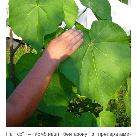
На сої – комбінації бентазону з препаратами-