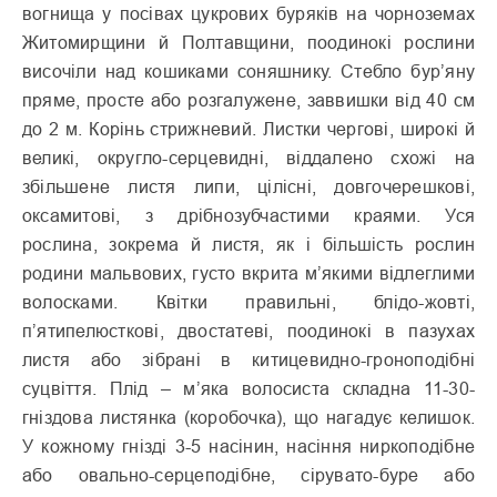
вогнища у посівах цукрових буряків на чорноземах
Житомирщини й Полтавщини, поодинокі рослини
височіли над кошиками соняшнику. Стебло бур’яну
пряме, просте або розгалужене, заввишки від 40 см
до 2 м. Корінь стрижневий. Листки чергові, широкі й
великі, округло-серцевидні, віддалено схожі на
збільшене листя липи, цілісні, довгочерешкові,
оксамитові, з дрібнозубчастими краями. Уся
рослина, зокрема й листя, як і більшість рослин
родини мальвових, густо вкрита м’якими відлеглими
волосками. Квітки правильні, блідо-жовті,
п’ятипелюсткові, двостатеві, поодинокі в пазухах
листя або зібрані в китицевидно-гроноподібні
суцвіття. Плід – м’яка волосиста складна 11-30-
гніздова листянка (коробочка), що нагадує келишок.
У кожному гнізді 3-5 насінин, насіння ниркоподібне
або овально-серцеподібне, сірувато-буре або