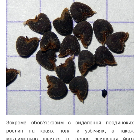
Зокрема обов’язковим є видалення поодиноких
рослин на краях поля й узбіччях, а також
максимально швидке та повне знищення його