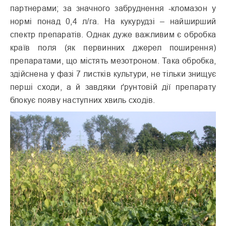
партнерами; за значного забруднення -кломазон у
нормі понад 0,4 л/га. На кукурудзі – найширший
спектр препаратів. Однак дуже важливим є обробка
країв поля (як первинних джерел поширення)
препаратами, що містять мезотроном. Така обробка,
здійснена у фазі 7 листків культури, не тільки знищує
перші сходи, а й завдяки ґрунтовій дії препарату
блокує появу наступних хвиль сходів.