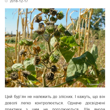
2018-12-17
Цей бур’ян не належить до злісних. І кажуть, що він
доволі легко контролюється. Одначе досвідчені
практики з цим не погоджуються. Ще вчора