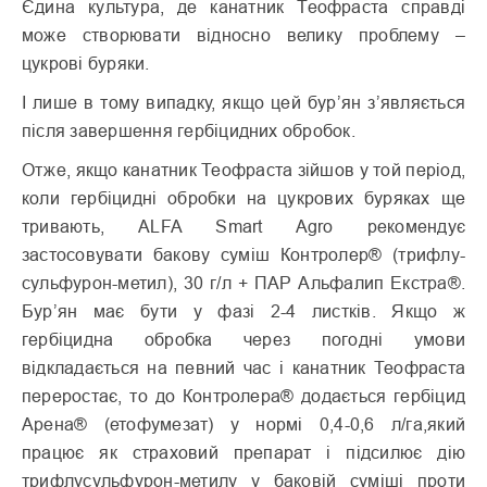
Єдина культура, де канатник Теофраста справді
може створювати відносно велику проблему –
цукрові буряки.
І лише в тому випадку, якщо цей бур’ян з’являється
після завершення гербіцидних обробок.
Отже, якщо канатник Теофраста зійшов у той період,
коли гербіцидні обробки на цукрових буряках ще
тривають, ALFA Smart Agro рекомендує
застосовувати бакову суміш Контролер® (трифлу-
сульфурон-метил), 30 г/л + ПАР Альфалип Екстра®.
Бур’ян має бути у фазі 2-4 листків. Якщо ж
гербіцидна обробка через погодні умови
відкладається на певний час і канатник Теофраста
переростає, то до Контролера® додається гербіцид
Арена® (етофумезат) у нормі 0,4-0,6 л/га,який
працює як страховий препарат і підсилює дію
трифлусульфурон-метилу у баковій суміші проти