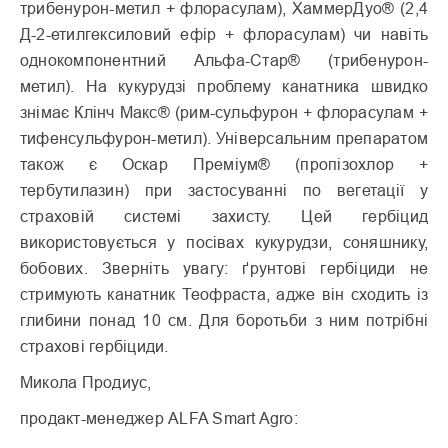
трибенурон-метил + флорасулам), ХаммерДуо® (2,4
Д-2-етилгексиловий ефір + флорасулам) чи навіть
однокомпонентний Альфа-Стар® (трибенурон-
метил). На кукурудзі проблему канатника швидко
знімає Клінч Макс® (рим-сульфурон + флорасулам +
тифенсульфурон-метил). Універсальним препаратом
також є Оскар Преміум® (пропізохлор +
тербутилазин) при застосуванні по вегетації у
страховій системі захисту. Цей гербіцид
використовується у посівах кукурудзи, соняшнику,
бобових. Зверніть увагу: ґрунтові гербіциди не
стримують канатник Теофраста, адже він сходить із
глибини понад 10 см. Для боротьби з ним потрібні
страхові гербіциди.
Микола Продиус,
продакт-менеджер ALFA Smart Agro: