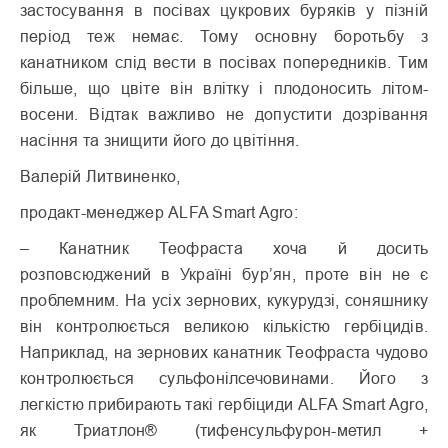
застосування в посівах цукрових буряків у пізній
період теж немає. Тому основну боротьбу з
канатником слід вести в посівах попередників. Тим
більше, що цвіте він влітку і плодоносить літом-
восени. Відтак важливо не допустити дозрівання
насіння та знищити його до цвітіння.
Валерій Литвиненко,
продакт-менеджер ALFA Smart Agro:
– Канатник Теофраста хоча й досить
розповсюджений в Україні бур’ян, проте він не є
проблемним. На усіх зернових, кукурудзі, соняшнику
він контролюється великою кількістю гербіцидів.
Наприклад, на зернових канатник Теофраста чудово
контролюється сульфонілсечовинами. Його з
легкістю прибирають такі гербіциди ALFA Smart Agro,
як Триатлон® (тифенсульфурон-метил +