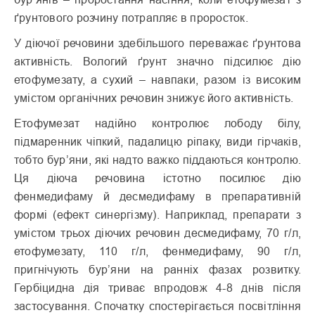
ґрунтового розчину потрапляє в проросток.
У діючої речовини здебільшого переважає ґрунтова
активність. Вологий ґрунт значно підсилює дію
етофумезату, а сухий – навпаки, разом із високим
умістом органічних речовин знижує його активність.
Етофумезат надійно контролює лободу білу,
підмаренник чіпкий, падалицю ріпаку, види гірчаків,
тобто бур’яни, які надто важко піддаються контролю.
Ця діюча речовина істотно посилює дію
фенмедифаму й десмедифаму в препаративній
формі (ефект синергізму). Наприклад, препарати з
умістом трьох діючих речовин десмедифаму, 70 г/л,
етофумезату, 110 г/л, фенмедифаму, 90 г/л,
пригнічують бур’яни на ранніх фазах розвитку.
Гербіцидна дія триває впродовж 4-8 днів після
застосування. Спочатку спостерігається посвітління