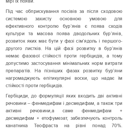
мірі їх появи.
Під час обприскування посівів за після сходовою
системою захисту основною умовою для
ефективного контролю бур’янів є поява сходів
культури та масова поява дводольних бур’янів,
розвиток яких має бути у фазі сім’ядоль і першого-
другого листків. На цій фазі розвитку в бур’янів
немає фазової стійкості проти гербіцидів, а тому
допустимо застосування мінімальних норм витрати
препаратів. На пізніших фазах розвитку бур’яни
нагромаджують епітикулярні воски, що надає їм
стійкості проти гербіцидів.
Гербіциди, до формуляції яких входить дві активні
речовини – фенмедифам і десмедифам, а також три
активні речовини,а саме фенмедифам +
десмедифам + етофумезат, забезпечують контроль
канатника Теофраста на рівні понад 70%.