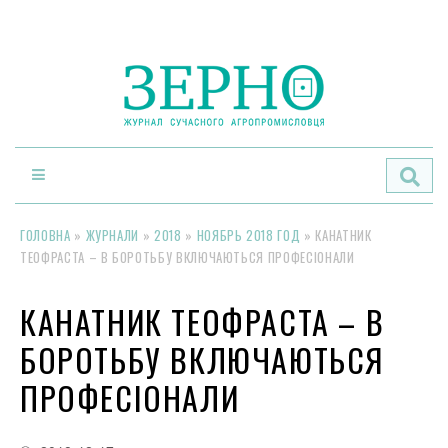
По
ГОЛОВНА
»
ЖУРНАЛИ
»
2018
»
НОЯБРЬ 2018 ГОД
»
КАНАТНИК
ТЕОФРАСТА – В БОРОТЬБУ ВКЛЮЧАЮТЬСЯ ПРОФЕСІОНАЛИ
КАНАТНИК ТЕОФРАСТА – В
БОРОТЬБУ ВКЛЮЧАЮТЬСЯ
ПРОФЕСІОНАЛИ