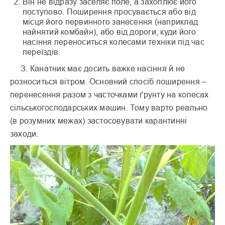
Він не відразу заселяє поле, а захоплює його
поступово. Поширення просувається або від
місця його первинного занесення (наприклад
найнятий комбайн), або від дороги, куди його
насіння переноситься колесами техніки під час
переїздів.
З. Канатник має досить важке насіння й не
розноситься вітром. Основний спосіб поширення –
перенесення разом з часточками ґрунту на колесах
сільськогосподарських машин. Тому варто реально
(в розумних межах) застосовувати карантинні
заходи.