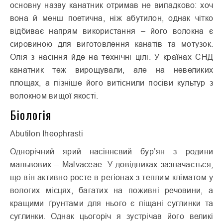
основну назву канатник отримав не випадково: хоч
вона й менш поетична, ніж абутилон, однак чітко
відбиває напрям використання – його волокна є
сировиною для виготовлення канатів та мотузок.
Олія з насіння йде на технічні цілі. У країнах СНД
канатник теж вирощували, але на невеликих
площах, а пізніше його витіснили посіви культур з
волокном вищої якості.
Біологія
Abutilon Iheophrasti
Однорічний ярий насіннєвий бур’ян з родини
мальвових – Malvaceae. У довідниках зазначається,
що він активно росте в регіонах з теплим кліматом у
вологих місцях, багатих на поживні речовини, а
кращими ґрунтами для нього є піщані суглинки та
суглинки. Однак цьогоріч я зустрічав його великі