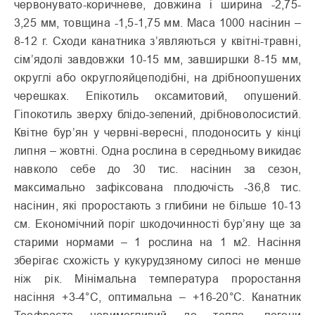
червонувато-коричневе, довжина і ширина -2,75-
3,25 мм, товщина -1,5-1,75 мм. Маса 1000 насінин –
8-12 г. Сходи канатника з’являються у квітні-травні,
сім’ядолі завдовжки 10-15 мм, завширшки 8-15 мм,
округлі або округлояйцеподібні, на дрібноопушених
черешках. Епікотиль оксамитовий, опушений.
Гіпокотиль зверху блідо-зелений, дрібноволосистий.
Квітне бур’ян у червні-вересні, плодоносить у кінці
липня – жовтні. Одна рослина в середньому викидає
навколо себе до 30 тис. насінин за сезон,
максимально зафіксована плодючість -36,8 тис.
насінин, які проростають з глибини не більше 10-13
см. Економічний поріг шкодочинності бур’яну ще за
старими нормами – 1 рослина на 1 м2. Насіння
зберігає схожість у кукурудзяному силосі не менше
ніж рік. Мінімальна температура проростання
насіння +3-4°С, оптимальна – +16-20°С. Канатник
Теофраста невимогливий до тепла, пагони