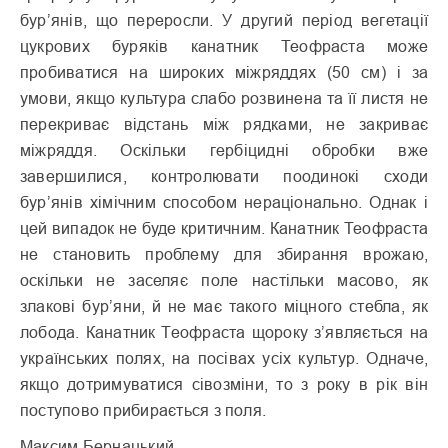
бур’янів, що переросли. У другий період вегетації
цукрових буряків канатник Теофраста може
пробиватися на широких міжряддях (50 см) і за
умови, якщо культура слабо розвинена та її листя не
перекриває відстань між рядками, не закриває
міжряддя. Оскільки гербіцидні обробки вже
завершилися, контролювати поодинокі сходи
бур’янів хімічним способом нераціонально. Однак і
цей випадок не буде критичним. Канатник Теофраста
не становить проблему для збирання врожаю,
оскільки не заселяє поле настільки масово, як
злакові бур’яни, й не має такого міцного стебла, як
лобода. Канатник Теофраста щороку з’являється на
українських полях, на посівах усіх культур. Одначе,
якщо дотримуватися сівозміни, то з року в рік він
поступово прибирається з поля.
Максим Бернацький,