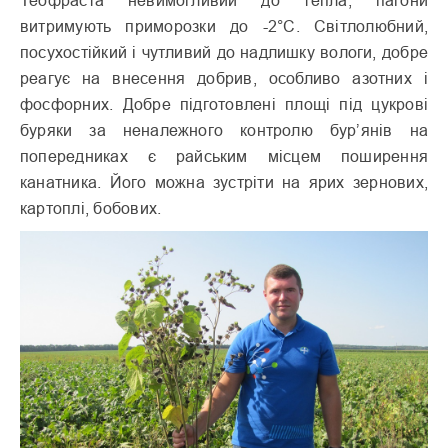
витримують приморозки до -2°С. Світлолюбний,
посухостійкий і чутливий до надлишку вологи, добре
реагує на внесення добрив, особливо азотних і
фосфорних. Добре підготовлені площі під цукрові
буряки за неналежного контролю бур’янів на
попередниках є райським місцем поширення
канатника. Його можна зустріти на ярих зернових,
картоплі, бобових.