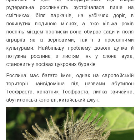
рудеральна рослинність зустрічалася лише на
смітниках, біля парканів, на узбіччях доріг, в
покинутих людиною місцях, а вже кілька років
поспіль місцем прописки вона обирає сади й поля
аграріїв як із зерновими, так і з просапними
культурами. Найбільшу проблему доволі цупка й
потужна рослина з листям, як у слона вуха,
становить у посівах цукрових буряків
Рослина має багато імен, однак на європейській
території найвідоміша під назвами абутилон
Теофраста, канатник Теофраста, липка звичайна,
абутилонські коноплі, китайський джут.