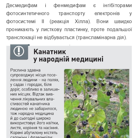
Десмедифам і фенмедифам є інгібіторами
фотосинтетичного транспорту електронів у
фотосистемі II (реакція Хілла). Вони швидко
проникають у листкову пластинку, проте подальшої
транслокації не відбувається (трансламінарна дія).