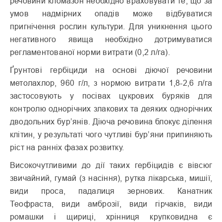
речовини кломазон необхідно враховувати те, що за
умов надмірних опадів може відбуватися
пригнічення рослин культури. Для уникнення цього
негативного явища необхідно дотримуватися
регламентованої норми витрати (0,2 л/га).
Ґрунтові гербіциди на основі діючої речовини
метолахлор, 960 г/л, з нормою витрати 1,8-2,6 л/га
застосовують у посівах цукрових буряків для
контролю однорічних злакових та деяких однорічних
дводольних бур’янів. Діюча речовина блокує ділення
клітин, у результаті чого чутливі бур’яни припиняють
ріст на ранніх фазах розвитку.
Високочутливими до дії таких гербіцидів є вівсюг
звичайний, гумай (з насіння), рутка лікарська, мишії,
види проса, падалиця зернових. Канатник
Теофраста, види амброзії, види гірчаків, види
ромашки і щириці, хрінниця крупковидна є