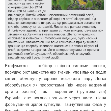
Етофумезат – інгібітор ліпідної системи рослин,
порушує ріст меристемних тканин, уповільнює поділ
клітин, обмежує утворення воскового шару. Легко
абсорбується як проростками (дія через надземні
органи рослин), так і коренями (ґрунтова дія)
бур’янів, але погано проникає через листя після
формування зрілої кутикули. Найчутливіша фаза у
бур’янів – проростання насіння, коли етофумезат з