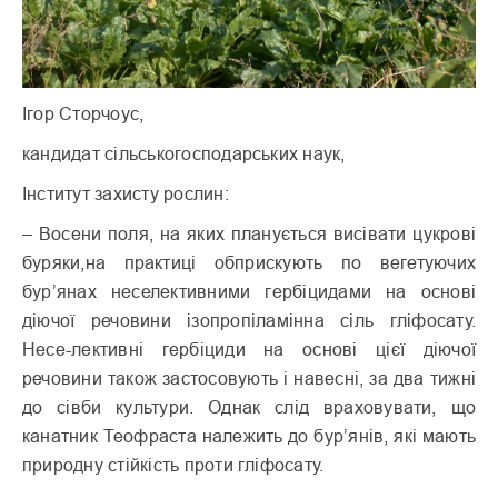
Ігор Сторчоус,
кандидат сільськогосподарських наук,
Інститут захисту рослин:
– Восени поля, на яких планується висівати цукрові
буряки,на практиці обприскують по вегетуючих
бур’янах неселективними гербіцидами на основі
діючої речовини ізопропіламінна сіль гліфосату.
Несе-лективні гербіциди на основі цієї діючої
речовини також застосовують і навесні, за два тижні
до сівби культури. Однак слід враховувати, що
канатник Теофраста належить до бур’янів, які мають
природну стійкість проти гліфосату.