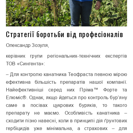
Стратегії боротьби від професіоналів
Олександр Зозуля,
керівник групи регіональних-технічних експертів
ТОВ «Сингента»:
– Для контролю канатника Теофраста певною мірою
ефективна більшість препаратів нашої компанії.
Найефективніші серед них Пріма™ Форте та
Елюміс®. Однак, якщо йдеться про контроль бур’яну
саме в посівах цукрових буряків, то такого
препарату не маємо. Особливість канатника –
сходити пізно навесні, коли в принципі дія ґрунтових
гербіцидів уже мінімальна, а страхових – для