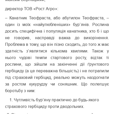
директор ТОВ «Рост Агро»:
– Канатник Теофраста, або абутилон Теофраста, –
один із моїх «найулюбленіших» бур’янів. Рослина
досить специфічна і популяція канатника, хто б і що
не говорив, насправді важка до викорінення.
Проблема в тому, що він пізно сходить, до того ж має
здатність з’являтися кількома хвилями. Також у
нього чудові темпи стартового росту, відтак ті
рослини, що зійшли на закінченні дії ґрунтового
гербіциду (а це переважна більшість) і не потрапили
під страховий гербіцид, реально можуть наздогнати
за ростом кукурудзу чи соняшник. Що полегшує
боротьбу з ним:
1. Чутливість бур’яну практично до будь-якого
страхового гербіциду проти дводольних.