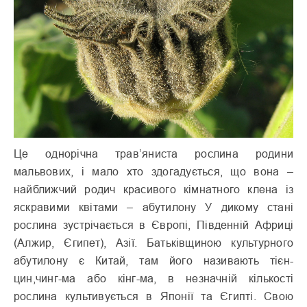
Це однорічна трав’яниста рослина родини
мальвових, і мало хто здогадується, що вона –
найближчий родич красивого кімнатного клена із
яскравими квітами – абутилону У дикому стані
рослина зустрічається в Європі, Південній Африці
(Алжир, Єгипет), Азії. Батьківщиною культурного
абутилону є Китай, там його називають тієн-
цин,чинг-ма або кінг-ма, в незначній кількості
рослина культивується в Японії та Єгипті. Свою