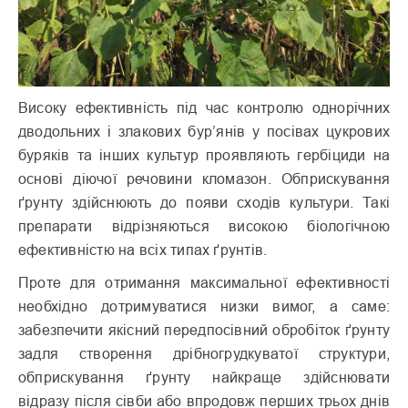
Високу ефективність під час контролю однорічних
дводольних і злакових бур’янів у посівах цукрових
буряків та інших культур проявляють гербіциди на
основі діючої речовини кломазон. Обприскування
ґрунту здійснюють до появи сходів культури. Такі
препарати відрізняються високою біологічною
ефективністю на всіх типах ґрунтів.
Проте для отримання максимальної ефективності
необхідно дотримуватися низки вимог, а саме:
забезпечити якісний передпосівний обробіток ґрунту
задля створення дрібногрудкуватої структури,
обприскування ґрунту найкраще здійснювати
відразу після сівби або впродовж перших трьох днів