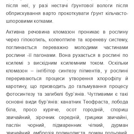
після неї, у разі нестачі ґрунтової вологи після
обприскування варто прокоткувати ґрунт кільчасто-
шпоровими котками.
Активна речовина кломазон проникає в рослину
через гіпокотиль, колеоптиле та кореневу систему,
поглинається переважно молодими частинами
рослини -її пагонами. Вона рухається в рослині по
ксилемі з висхідним ксилемним током. Оскільки
кломазон – інгібітор синтезу пігментів, у рослині
перериваються процеси утворення хлорофілу й
каротину, що призводить до гальмування процесу
фотосинтезу та загибелі бур’янів. Чутливими є такі
основні види бур’янів: канатник Теофраста, лобода
біла, просо куряче, осот городній, спориш
звичайний, зірочник середній, грицики звичайні,
паслін чорний, підмаренник чіпкий, дурман
звичайний, амброзія полинолиста, роман польовий,