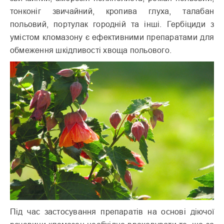
тонконіг звичайний, кропива глуха, талабан
польовий, портулак городній та інші. Гербіциди з
умістом кломазону є ефективними препаратами для
обмеження шкідливості хвоща польового.
Під час застосування препаратів на основі діючої