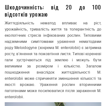
Шкодочинність: від 20 до 100
відсотків урожаю
Життєдіяльність нематод впливає на ріст,
урожайність, тривалість життя та толерантність до
екологічних стресів інфікованих рослин. Типовими
надземними симптомами ураження нематодами
роду Meloidogyne (зокрема M. enterolobii) є затримка
росту, в’янення та пожовтіння листя. Типові кореневі
гали зустрічаються під землею і можуть бути
великими за розміром і кількістю. Загалом
пошкодження внаслідок життєдіяльності M.
enterolobii може спричиняти зменшення кількості та
якості врожаю. Ураження рослин вторинними
патогенами може посилюватися після зараження M.
enterolobii.