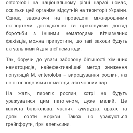
enterolobii на національному рівні наразі немає,
оскільки цей організм відсутній на території України.
Однак, зважаючи на проведені міжнародними
експертами дослідження та враховуючи досвід
боротьби з іншими нематодами вітчизняних
фахівців, можна припустити, що такі заходи будуть
актуальними й для цієї нематоди.
Так, беручи до уваги заборону більшості хімічних
нематоцидів, найефективніший метод зниження
популяцій М. enterolobii – вирощування рослин, які
не є господарями нематоди, або чорний пар.
На жаль, перелік рослин, котрі не будуть
уражуватися цим патогеном, дуже малий. Це
капуста білоголова, часник, кукурудза, арахіс та
деякі сорти моркви. Також не уражуються
грейпфрути, гіркі апельсини.