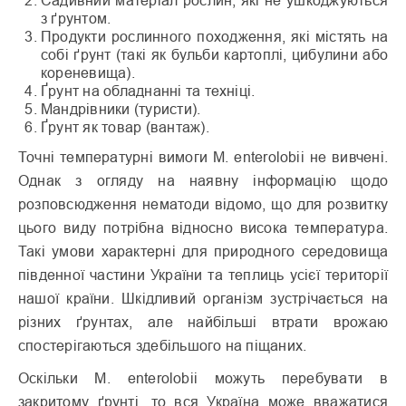
Садивний матеріал рослин, які не ушкоджуються
з ґрунтом.
Продукти рослинного походження, які містять на
собі ґрунт (такі як бульби картоплі, цибулини або
кореневища).
Ґрунт на обладнанні та техніці.
Мандрівники (туристи).
Ґрунт як товар (вантаж).
Точні температурні вимоги М. enterolobii не вивчені.
Однак з огляду на наявну інформацію щодо
розповсюдження нематоди відомо, що для розвитку
цього виду потрібна відносно висока температура.
Такі умови характерні для природного середовища
південної частини України та теплиць усієї території
нашої країни. Шкідливий організм зустрічається на
різних ґрунтах, але найбільші втрати врожаю
спостерігаються здебільшого на піщаних.
Оскільки М. enterolobii можуть перебувати в
закритому ґрунті, то вся Україна може вважатися