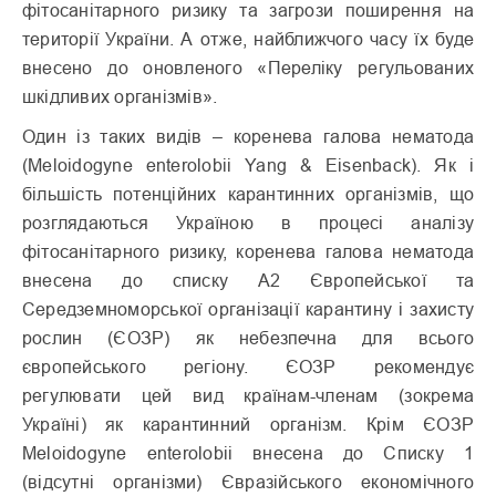
фітосанітарного ризику та загрози поширення на
території України. А отже, найближчого часу їх буде
внесено до оновленого «Переліку регульованих
шкідливих організмів».
Один із таких видів – коренева галова нематода
(Meloidogyne enterolobii Yang & Eisenback). Як і
більшість потенційних карантинних організмів, що
розглядаються Україною в процесі аналізу
фітосанітарного ризику, коренева галова нематода
внесена до списку А2 Європейської та
Середземноморської організації карантину і захисту
рослин (ЄОЗР) як небезпечна для всього
європейського регіону. ЄОЗР рекомендує
регулювати цей вид країнам-членам (зокрема
Україні) як карантинний організм. Крім ЄОЗР
Meloidogyne enterolobii внесена до Списку 1
(відсутні організми) Євразійського економічного