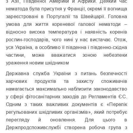
з Азії, Південної Америки й Африки. Деякий час
нематода була присутня у Франції, окремі її вогнища
зареєстровані в Португалії та Швейцарії. Головна
умова для життя кореневої галової нематоди –
відносно висока температура і наявність коренів
рослин-господарів, чого нині у нас вистачає. Отож,
уся Україна, а особливо її південна і південно-східна
частини, може вважатися зоною небезпеки
ураження новим шкідником
Державна служба України з питань безпечності
харчових продуктів та захисту споживачів
намагається максимально наблизити законодавство
у сфері фітосанітарних заходів до Регламентів ЄС.
Одним з таких важливих документів є «Перелік
регульованих шкідливих організмів», який потребує
перегляду й оновлення. Для цього в
Держпродспоживслужбі створена робоча група з