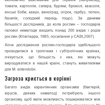
томати, картопля, селера, буряки, броколі, квасоля,
кінські боби, кавун, виноград, огірок, гарбуз, тютюн,
базилік, солодкий перець тощо). За даними
більшості дослідників, до кола рослин – господарів
галової нематоди входить понад 200 видів і родів
рослин (Ктівітарра, 1985, посилання у САВІ,2007).
Хоча дослідження рослин-господарів здебільшого
проводилися в тропічних і субтропічних країнах,
очікується, що більшість з них, які можуть
вирощуватися в нашій країні, стануть живителями
для М. enterolobii.
Загроза криється в корінні
Багато видів карантинних організмів (бактерій,
вірусів, деяких нематод) потребують іншого
організму, щоб мати можливість поширюватися між