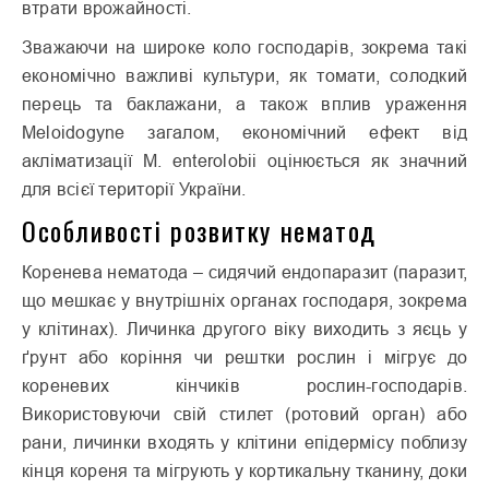
втрати врожайності.
Зважаючи на широке коло господарів, зокрема такі
економічно важливі культури, як томати, солодкий
перець та баклажани, а також вплив ураження
Meloidogyne загалом, економічний ефект від
акліматизації M. enterolobii оцінюється як значний
для всієї території України.
Особливості розвитку нематод
Коренева нематода – сидячий ендопаразит (паразит,
що мешкає у внутрішніх органах господаря, зокрема
у клітинах). Личинка другого віку виходить з яєць у
ґрунт або коріння чи рештки рослин і мігрує до
кореневих кінчиків рослин-господарів.
Використовуючи свій стилет (ротовий орган) або
рани, личинки входять у клітини епідермісу поблизу
кінця кореня та мігрують у кортикальну тканину, доки