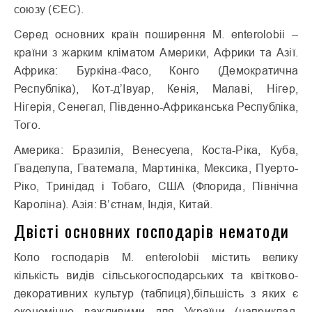
союзу (ЄЕС).
Серед основних країн поширення М. enterolobii –
країни з жарким кліматом Америки, Африки та Азії.
Африка: Буркіна-Фасо, Конго (Демократична
Республіка), Кот-д’Івуар, Кенія, Малаві, Нігер,
Нігерія, Сенегал, Південно-Африканська Республіка,
Того.
Америка: Бразилія, Венесуела, Коста-Ріка, Куба,
Гваделупа, Гватемала, Мартиніка, Мексика, Пуерто-
Ріко, Тринідад і Тобаго, США (Флорида, Північна
Кароліна). Азія: В’єтнам, Індія, Китай.
Двісті основних господарів нематоди
Коло господарів М. enterolobii містить велику
кількість видів сільськогосподарських та квітково-
декоративних культур (таблиця),більшість з яких є
економічно важливими для України (наприклад,