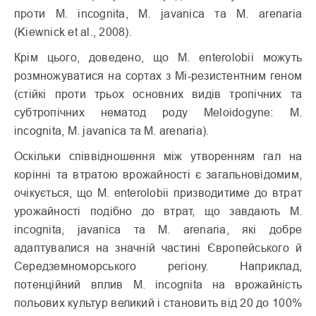
проти M. incognita, M. javanica та M. arenaria
(Kiewnick et al., 2008).
Крім цього, доведено, що M. enterolobii можуть
розмножуватися на сортах з Mi-резистентним геном
(стійкі проти трьох основних видів тропічних та
субтропічних нематод роду Meloidogyne: M.
incognita, M. javanica та M. arenaria).
Оскільки співвідношення між утворенням гал на
корінні та втратою врожайності є загальновідомим,
очікується, що M. enterolobii призводитиме до втрат
урожайності подібно до втрат, що завдають M.
incognita, javanica та M. arenaria, які добре
адаптувалися на значній частині Європейського й
Середземноморського регіону. Наприклад,
потенційний вплив M. incognita на врожайність
польових культур великий і становить від 20 до 100%