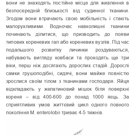
вони не знаходять постійне місце для живлення в
безпосередній близькості від судинної тканини.
Згодом вони втрачають свою мобільність і стають
малорухливими. Водночас навколишні тканини
починають ділитися, що призводить до появи
типових кореневих гал або кореневих вузлів. Під час
подальшого розвитку личинки роздуваються,
набувають вигляду ковбаси та проходять ще три
віки, перш ніж досягають дорослих стадій. Дорослі
самки грушоподібні, сидячі, вони майже повністю
зрослися своїм тілом з тканинами господаря. Яйця
відкладають у желатиновий мішок біля поверхні
кореня – від 400-600 до понад 1000 яєць. За
сприятливих умов життєвий цикл одного повного
покоління М. enterolobii триває 4-5 тижнів.