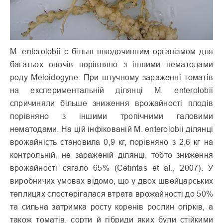
М. еnterolobii є більш шкодочинним організмом для
багатьох овочів порівняно з іншими нематодами
роду Meloidogyne. При штучному зараженні томатів
на експериментальній ділянці M. enterolobii
спричиняли більше зниження врожайності плодів
порівняно з іншими тропічними галовими
нематодами. На цій інфікованій M. enterolobii ділянці
врожайність становила 0,9 кг, порівняно з 2,6 кг на
контрольній, не зараженій ділянці, тобто зниження
врожайності сягало 65% (Cetintas et al., 2007). У
виробничих умовах відомо, що у двох швейцарських
теплицях спостерігалася втрата врожайності до 50%
та сильна затримка росту коренів рослин огірків, а
також томатів, сорти й гібриди яких були стійкими