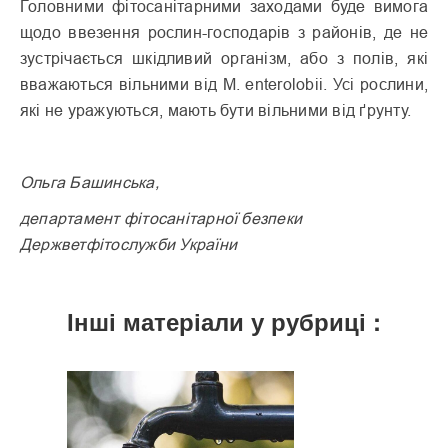
Головними фітосанітарними заходами буде вимога
щодо ввезення рослин-господарів з районів, де не
зустрічається шкідливий організм, або з полів, які
вважаються вільними від М. enterolobii. Усі рослини,
які не уражуються, мають бути вільними від ґрунту.
Ольга Башинська,
департамент фітосанітарної безпеки
Держветфітослужби України
Інші матеріали у рубриці :