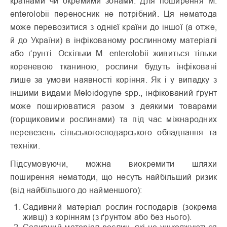
країнами чи окремими зонами. Для поширення М.
enterolobii переносник не потрібний. Ця нематода
може перевозитися з однієї країни до іншої (а отже,
й до України) в інфікованому рослинному матеріалі
або ґрунті. Оскільки М. enterolobii живиться тільки
кореневою тканиною, рослини будуть інфіковані
лише за умови наявності коріння. Як і у випадку з
іншими видами МеІоidogyne sрр., інфікований ґрунт
може поширюватися разом з деякими товарами
(горщиковими рослинами) та під час міжнародних
перевезень сільськогосподарського обладнання та
техніки.
Підсумовуючи, можна виокремити шляхи
поширення нематоди, що несуть найбільший ризик
(від найбільшого до найменшого):
Садивний матеріал рослин-господарів (зокрема
живці) з корінням (з ґрунтом або без нього).