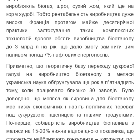
виробляють біогаз, шрот, сухий жом, який іде на
корм худобі. Тобто рентабельність виробництва дуже
висока. Франція протягом майже десятирічної
практики застосування таких комплексних
технологій довела обсяги виробництва біоетанолу
до 3 млрд л на рік, що дало змогу замінити цим
паливом понад 7% нафтових енергоносіїв.
Прикметно, що теоретичну базу переходу цукрової
галузі на виробництво біоетанолу з меляси
українська наука обґрунтувала ще років п’ятнадцять
тому, коли працювало близько 80 заводів. Було
доведено, що меляса як сировина для біоетанолу
має низку економічних і навіть політичних переваг
над кукурудзою, пшеницею та іншими продуктами.
По-перше, собівартість виробництва біопалива з
меляси на 15-20% нижча відповідного показника, що
стосується найближчого конкурента – кукурудзи; по-