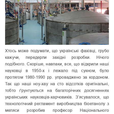
Хтось може подумати, що українські фахівці, грубо
кажучи, передерли західні розробки. Нічого
подібного. Скоріше, навпаки, все, що відкрили наші
науковці в 1950-х і лежало під сукном, було
протягом 1980-1990 рр. упроваджено за кордоном.
Так що наші ноу-хау на сто відсотків оригінальні,
тобто ґрунтуються на багаторічних досягненнях
українських науковців-харчовиків. З’ясувалося, що
технологічний регламент виробництва біоетанолу з
меляси розробив професор Національного