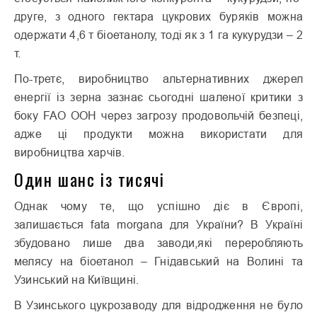
друге, з одного гектара цукрових буряків можна
одержати 4,6 т біоетанолу, тоді як з 1 га кукурудзи – 2
т.
По-третє, виробництво альтернативних джерел
енергії із зерна зазнає сьогодні шаленої критики з
боку FAO ООН через загрозу продовольчій безпеці,
адже ці продукти можна використати для
виробництва харчів.
Один шанс із тисячі
Однак чому те, що успішно діє в Європі,
залишається fata morgana для України? В Україні
збудовано лише два заводи,які переробляють
мелясу на біоетанол – Гнідавський на Волині та
Узинський на Київщині.
В Узинського цукрозаводу для відродження не було