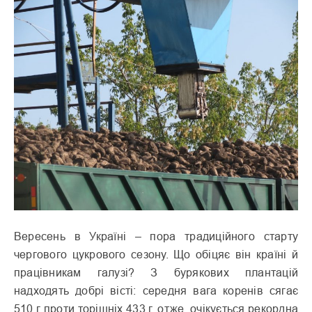
Вересень в Україні – пора традиційного старту
чергового цукрового сезону. Що обіцяє він країні й
працівникам галузі? З бурякових плантацій
надходять добрі вісті: середня вага коренів сягає
510 г проти торішніх 433 г, отже, очікується рекордна