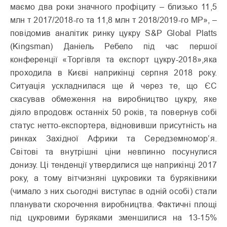
маємо два роки значного профіциту – близько 11,5
млн т 2017/2018-го та 11,8 млн т 2018/2019-го МР», –
повідомив аналітик ринку цукру S&P Global Platts
(Kingsman) Даніель Ребело під час першої
конференції «Торгівля та експорт цукру-2018»,яка
проходила в Києві наприкінці серпня 2018 року.
Ситуація ускладнилася ще й через те, що ЄС
скасував обмеження на виробництво цукру, яке
діяло впродовж останніх 50 років, та повернув собі
статус нетто-експортера, відновивши присутність на
ринках Західної Африки та Середземномор’я.
Світові та внутрішні ціни невпинно посунулися
донизу. Ці тенденції утвердилися ще наприкінці 2017
року, а тому вітчизняні цукровики та буряківники
(чимало з них сьогодні виступає в одній особі) стали
планувати скорочення виробництва. Фактичні площі
під цукровими буряками зменшилися на 13-15%