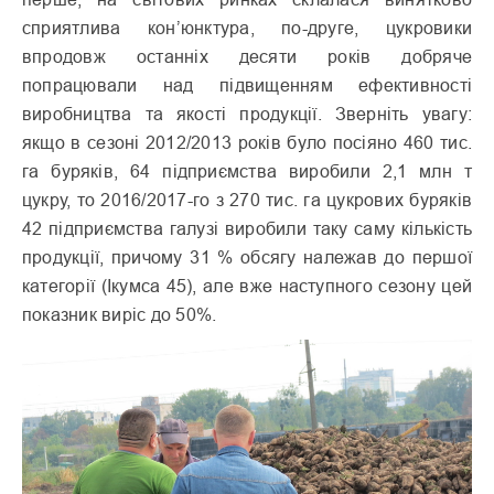
сприятлива кон’юнктура, по-друге, цукровики
впродовж останніх десяти років добряче
попрацювали над підвищенням ефективності
виробництва та якості продукції. Зверніть увагу:
якщо в сезоні 2012/2013 років було посіяно 460 тис.
га буряків, 64 підприємства виробили 2,1 млн т
цукру, то 2016/2017-го з 270 тис. га цукрових буряків
42 підприємства галузі виробили таку саму кількість
продукції, причому 31 % обсягу належав до першої
категорії (Ікумса 45), але вже наступного сезону цей
показник виріс до 50%.