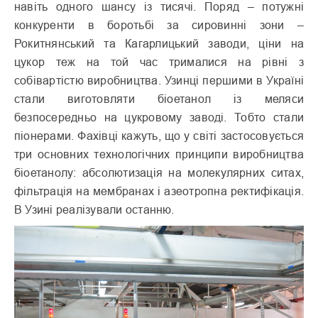
навіть одного шансу із тисячі. Поряд – потужні
конкуренти в боротьбі за сировинні зони –
Рокитнянський та Кагарлицький заводи, ціни на
цукор теж на той час трималися на рівні з
собівартістю виробництва. Узинці першими в Україні
стали виготовляти біоетанол із меляси
безпосередньо на цукровому заводі. Тобто стали
піонерами. Фахівці кажуть, що у світі застосовується
три основних технологічних принципи виробництва
біоетанолу: абсолютизація на молекулярних ситах,
фільтрація на мембранах і азеотропна ректифікація.
В Узині реалізували останню.