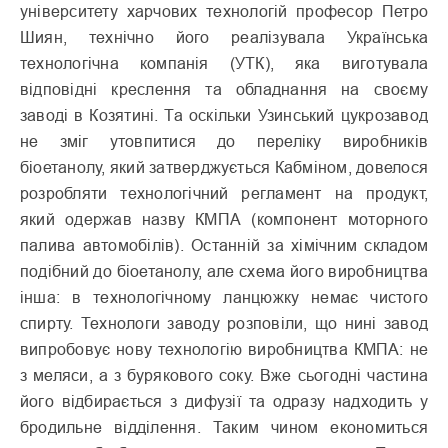
університету харчових технологій професор Петро
Шиян, технічно його реалізувала Українська
технологічна компанія (УТК), яка виготувала
відповідні креслення та обладнання на своєму
заводі в Козятині. Та оскільки Узинський цукрозавод
не зміг утовпитися до переліку виробників
біоетанолу, який затверджується Кабміном, довелося
розробляти технологічний регламент на продукт,
який одержав назву КМПА (компонент моторного
палива автомобілів). Останній за хімічним складом
подібний до біоетанолу, але схема його виробництва
інша: в технологічному ланцюжку немає чистого
спирту. Технологи заводу розповіли, що нині завод
випробовує нову технологію виробництва КМПА: не
з меляси, а з бурякового соку. Вже сьогодні частина
його відбирається з дифузії та одразу надходить у
бродильне відділення. Таким чином економиться