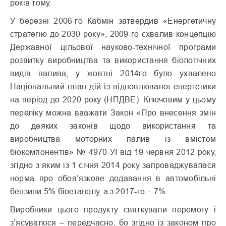
років тому.
У березні 2006-го Кабмін затвердив «Енергетичну
стратегію до 2030 року», 2009-го схвалив концепцію
Державної цільової науково-технічної програми
розвитку виробництва та використання біологічних
видів палива, у жовтні 2014го було ухвалено
Національний план дій із відновлюваної енергетики
на період до 2020 року (НПДВЕ). Ключовим у цьому
переліку можна вважати Закон «Про внесення змін
до деяких законів щодо використання та
виробництва моторних палив із вмістом
біокомпонентів» № 4970-УІ від 19 червня 2012 року,
згідно з яким із 1 січня 2014 року запроваджувалася
норма про обов’язкове додавання в автомобільні
бензини 5% біоетанолу, а з 2017-го – 7%.
Виробники цього продукту святкували перемогу і
з’ясувалося – передчасно, бо згідно із законом про