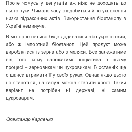
Проте чомусь у депутатів аж ніяк не доходять до
нього руки. Чимало часу знадобиться й на ухвалення
низки підзаконних актів. Використання біоетанолу в
Україні неминуче.
В моторне паливо буде додаватися або український,
або ж імпортний біоетанол. Цей продукт може
вироблятися із зерна або з меляси. Все залежатиме
від того, кому належатиме ініціатива в цьому
процесі – зерновикам чи цукровикам. В останніх ще
є шанси втримати її у своїх руках. Однак якщо цього
не станеться, на галузі можна ставити хрест. Такий
варіант не потрібен ні державі, ні самим
цукроварам.
Олександр Карпенко