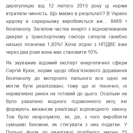
дерегуляцію від 12 лютого 2015 року ці норми
втратили чинність. Що маємо в результаті? В Україні
щороку в середньому виробляється аж… 8489 т
біоетанолу. Загалом частка енергії з відновлюваних
джерел у транспортному секторі сягнула ганебно
низької позначки 1,83%! Хоча згідно з НПДВЕ вже
через два роки вона має становити 10%.
Як зауважив відомий експерт енергетичної сфери
Сергій Куюн, норми щодо обов’язкового додавання
біоетанолу до моторного пального все одно не
могли бути реалізовані, тому що ні технічно, ні
нормативно ринок не готовий до цього. Оскільки не
було ухвалено жодного підзаконного акту, які
формують механізм реалізації відповідного закону.
Тож було незрозуміло, як, де, з чого виробляти
сумішеві бензини, як стягувати з них податки. У
Польщі йшли до реалізації подібного закону 15