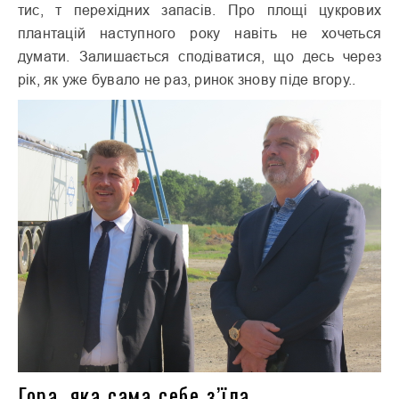
тис, т перехідних запасів. Про площі цукрових
плантацій наступного року навіть не хочеться
думати. Залишається сподіватися, що десь через
рік, як уже бувало не раз, ринок знову піде вгору..
Гора, яка сама себе з’їла