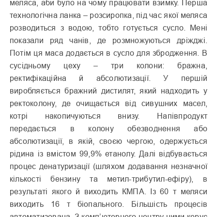
меляса, аби було на чому працювати взимку. Перша
технологічна ланка – розсиропка, під час якої меляса
розводиться з водою, тобто готується сусло. Мені
показали ряд чанів, де розмножуються дріжджі.
Потім ця маса додається в сусло для збродження. В
сусідньому цеху – три колони: бражна,
ректифікаційна й абсолютизації. У першій
виробляється бражний дистилят, який надходить у
ректоколону, де очищається від сивушних масел,
котрі накопичуються внизу. Напівпродукт
передається в колону обезводнення або
абсолютизації, в якій, своєю чергою, одержується
рідина із вмістом 99,9% етанолу. Далі відбувається
процес денатуризації (шляхом додавання незначної
кількості бензину та метил-трибутил-ефіру), в
результаті якого й виходить КМПА. Із 60 т меляси
виходить 16 т біопального. Більшість процесів
автоматизована. З комп’ютерного центру ними керує