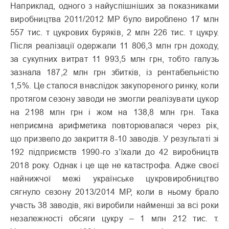
Наприклад, одного з найуспішніших за показниками
виробництва 2011/2012 МР було вироблено 17 млн
557 тис. т цукрових буряків, 2 млн 226 тис. т цукру.
Після реалізації одержали 11 806,3 млн грн доходу,
за сукупних витрат 11 993,5 млн грн, тобто галузь
зазнала 187,2 млн грн збитків, із рентабельністю
1,5%. Це сталося внаслідок закупореного ринку, коли
протягом сезону заводи не змогли реалізувати цукор
на 2198 млн грн і жом на 138,8 млн грн. Така
неприємна арифметика повторювалася через рік,
що призвело до закриття 8-10 заводів. У результаті зі
192 підприємств 1990-го з’їхали до 42 виробництв
2018 року. Однак і це ще не катастрофа. Адже своєї
найнижчої межі українське цукровиробництво
сягнуло сезону 2013/2014 МР, коли в ньому брало
участь 38 заводів, які виробили найменші за всі роки
незалежності обсяги цукру – 1 млн 212 тис. т.