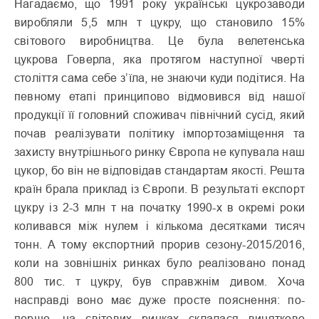
Нагадаємо, що 1991 року українські цукрозаводи
виробляли 5,5 млн т цукру, що становило 15%
світового виробництва. Це була велетенська
цукрова Говерла, яка протягом наступної чверті
століття сама себе з’їла, не знаючи куди подітися. На
певному етапі принципово відмовився від нашої
продукції її головний споживач північний сусід, який
почав реалізувати політику імпортозаміщення та
захисту внутрішнього ринку Європа не купувала наш
цукор, бо він не відповідав стандартам якості. Решта
країн брала приклад із Європи. В результаті експорт
цукру із 2-3 млн т на початку 1990-х в окремі роки
коливався між нулем і кількома десятками тисяч
тонн. А тому експортний прорив сезону-2015/2016,
коли на зовнішніх ринках було реалізовано понад
800 тис. т цукру, був справжнім дивом. Хоча
насправді воно має дуже просте пояснення: по-
перше, на світових ринках склалася винятково