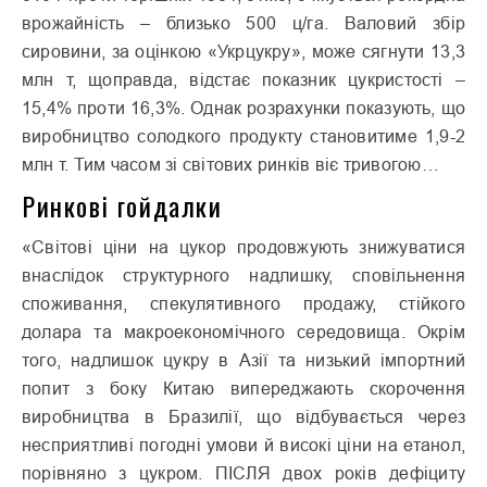
врожайність – близько 500 ц/га. Валовий збір
сировини, за оцінкою «Укрцукру», може сягнути 13,3
млн т, щоправда, відстає показник цукристості –
15,4% проти 16,3%. Однак розрахунки показують, що
виробництво солодкого продукту становитиме 1,9-2
млн т. Тим часом зі світових ринків віє тривогою…
Ринкові гойдалки
«Світові ціни на цукор продовжують знижуватися
внаслідок структурного надлишку, сповільнення
споживання, спекулятивного продажу, стійкого
долара та макроекономічного середовища. Окрім
того, надлишок цукру в Азії та низький імпортний
попит з боку Китаю випереджають скорочення
виробництва в Бразилії, що відбувається через
несприятливі погодні умови й високі ціни на етанол,
порівняно з цукром. ПІСЛЯ двох років дефіциту