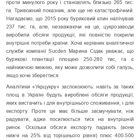
проти минулого року і становлять близько 265 тис.
га. Тривожний показник, але ще не катастрофічний.
Нагадаємо, що 2015 року буряковий клин налічував
237 тис. га, але, незважаючи на це, цукрозаводи
виробили обсяги продукції, які повністю покрили
внутрішні потреби країни. Хоча керівник аналітичної
служби компанії Sucden Марина Сідак уважає, що
бурякові плантації площею 250-280 тис, га є
найнижчою межею, яку може дозволити собі галузь,
якщо хоче зберегтися.
Аналітики «Укрцукру» заспокоюють: навіть за таких
площ в Україні будуть вироблені обсяги продукції,
яких вистачить і для внутрішнього споживання, і для
експорту. Проте це має більше засмучувати, ніж
радувати, адже посилюється тиск на внутрішній
ринок. Оскільки обсяги експорту падають (вони
нижчі на 25% від торішнього рівня) плюс 400-500