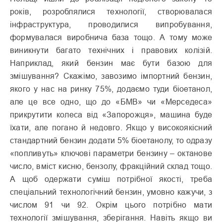
років, розроблялися технології, створювалася
інфраструктура, проводилися випробування,
формувалася виробнича база тощо. А тому може
виникнути багато технічних і правових колізій.
Наприклад, який бензин має бути базою для
змішування? Скажімо, завозимо імпортний бензин,
якого у нас на ринку 75%, додаємо туди біоетанол,
але це все одно, що до «БМВ» чи «Мерседеса»
прикрутити колеса від «Запорожця», машина буде
їхати, але погано й недовго. Якщо у високоякісний
стандартний бензин додати 5% біоетанолу, то одразу
«попливуть» ключові параметри бензину – октанове
число, вміст кисню, бензолу, фракційний склад тощо.
А щоб одержати суміш потрібної якості, треба
спеціальний технологічний бензин, умовно кажучи, з
числом 91 чи 92. Окрім цього потрібно мати
технології змішування, зберігання. Навіть якщо ви