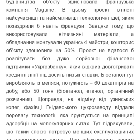
будівництва об’єкту здійснювала французька
компанія Маguine. В цьому проекті втілені
найсучасніші та найсміливіші технологічні ідеї, яким
позаздрили б навіть французи. Завдяки тому, що
використовували вітчизняні матеріали, а
обладнання монтували українські майстри, кошторис
об’єкту здешевили на 50%. Проект не вдалося б
реалізувати без дуже серйозної фінансової
підтримки «Укргазбанку», який відкрив довготривалі
кредитні лінії під досить низькі ставки. Біоетанол тут
виробляють із меляси, потужність – 60 декалітрів на
добу, або 50 тонн (біоетанол, етанол, органічний
розчинник). Щоправда, на відміну від узинських
колег, фахівці Гнідавського цукрозаводу віддали
перевагу технології, яка ґрунтується на принципі
адсорбції на молекулярних ситах. Тут підрахували,
що такий спосіб потребує менших експлуатаційних
та енергетичних витрат. Про ефективність нового