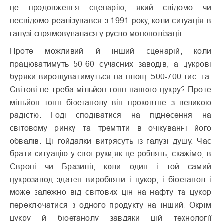
це продовження сценарію, який свідомо чи
несвідомо реалізувався з 1991 року, коли ситуація в
галузі спрямовувалася у русло монополізації.
Проте можливий й інший сценарій, коли
працюватимуть 50-60 сучасних заводів, а цукрові
буряки вирощуватимуться на площі 500-700 тис. га.
Світові не треба мільйон тонн нашого цукру? Проте
мільйон тонн біоетанолу він проковтне з великою
радістю. Годі сподіватися на піднесення на
світовому ринку та тремтіти в очікуванні його
обвалів. Ці гойдалки витрясуть із галузі душу. Час
брати ситуацію у свої руки,як це роблять, скажімо, в
Європі чи Бразилії, коли один і той самий
цукрозавод здатен виробляти і цукор, і біоетанол і
може залежно від світових цін на нафту та цукор
переключатися з одного продукту на інший. Окрім
цукру й біоетанолу завдяки цій технології