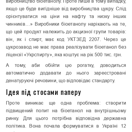
виробництво біоетанолу. Проте лише в тому випадку,
якщо це буде вигідніше від виробництва цукру. Слід
орієнтуватися на ціни на нафту та низку інших
чинників…» Виробники біоетанолу нарікають на те,
що цей продукт належить до акцизної групи товарів:
він, як і спирт, має код УКТЗЕД 2207. Через це
цукрозавод не має права реалізувати біоетанол без
ліцензії «Укрспирту», яка коштує на рік 500 тис. грн.
А тому, аби обійти цю рогатку, доводиться
автоматично додавати до нього зареєстровані
денатуруючі речовини, що відповідає стандарту.
Ідея під стосами паперу
Проте виникає ще одна проблема: створити
підвищений попит на біоетанол на внутрішньому
ринку. Для цього потрібна відповідна державна
політика. Вона почала формуватися в Україні 12