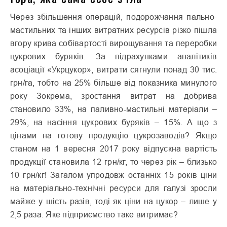
Через збільшення операцій, подорожчання пально-
мастильних та інших витратних ресурсів різко пішла
вгору крива собівартості вирощування та переробки
цукрових буряків. За підрахунками аналітиків
асоціації «Укрцукор», витрати сягнули понад 30 тис.
грн/га, тобто на 25% більше від показника минулого
року Зокрема, зростання витрат на добрива
становило 33%, на паливно-мастильні матеріали –
29%, на насіння цукрових буряків – 15%. А що з
цінами на готову продукцію цукрозаводів? Якщо
станом на 1 вересня 2017 року відпускна вартість
продукції становила 12 грн/кг, то через рік – близько
10 грн/кг! Загалом упродовж останніх 15 років ціни
на матеріально-технічні ресурси для галузі зросли
майже у шість разів, тоді як ціни на цукор – лише у
2,5 раза. Яке підприємство таке витримає?