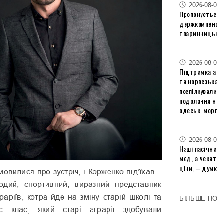
2026-08-0
Пропонуєтьс
держкомпенс
тваринницьк
2026-08-0
Підтримка аг
та норвезьк
поспілкували
подолання на
одеські мор
2026-08-0
Наші пасічн
мед, а чека
ціни, – думк
вилися про зустріч, і Корженко під’їхав –
одий, спортивний, виразний представник
граріїв, котра йде на зміну старій школі та
БІЛЬШЕ Н
є клас, який старі аграрії здобували