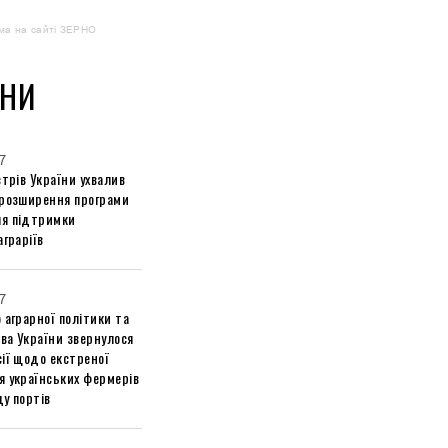
ма на сайті ЗЕРНО
НИ
7
стрів України ухвалив
 розширення програми
я підтримки
аграріїв
7
 аграрної політики та
ва України звернулося
ії щодо екстреної
я українських фермерів
у портів