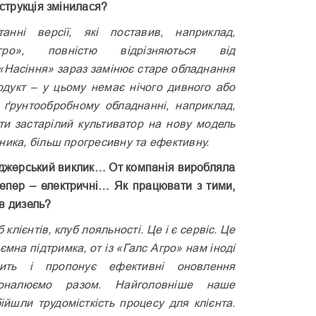
нструкція змінилася?
анні версії, які поставив, наприклад,
-Агро», повністю відрізняються від
 «Насіння» зараз замінює старе обладнання
дукт – у цьому немає нічого дивного або
у ґрунтообробному обладнанні, наприклад,
ти застарілий культиватор на нову модель
ника, більш прогресивну та ефективну.
джерський виклик… От компанія виробляла
тепер – елект­ричні… Як працювати з тими,
в дизель?
клієнтів, клуб лояльності. Це і є сервіс. Це
аємна підтримка, от із «Галс Агро» нам іноді
ить і пропонує ефективні оновлення
сконалюємо разом. Найголовніше наше
ійшли трудомісткість процесу для клієнта.