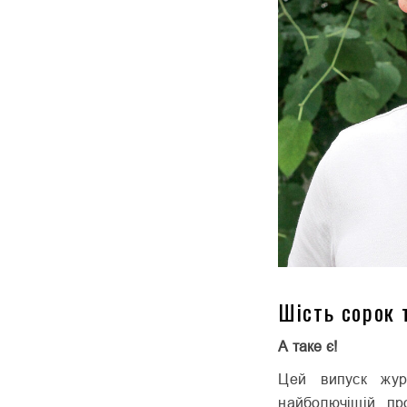
Шість сорок 
А таке є!
Цей випуск жур
найболючішій пр