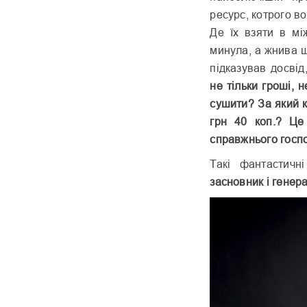
ресурс, котрого в
Де їх взяти в мі
минула, а жнива щ
підказував досвід
не тільки гроші, 
сушити? За який 
грн 40 коп.? Це 
справжнього госп
Такі фантастич
заснов­ник і генер