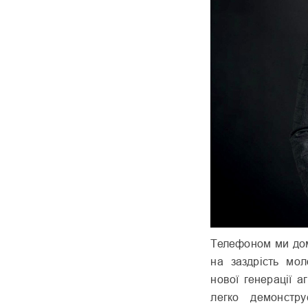
Телефоном ми домо
на заздрість мол
нової генерації а
легко демонстру