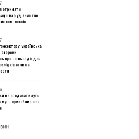
7
я отримати
ації на будівництво
их комплексів
7
росектору: українська
а сторони
сь про спільні дії для
слідків атак на
порти
6
ики не продаватимуть
тимуть привабливішої
а
ОВИН