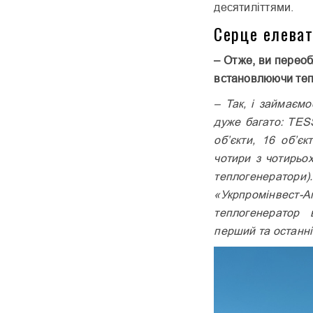
десятиліттями.
Серце елеват
– Отже, ви переоб
встановлюючи те
– Так, і займаємо
дуже багато: TES
об’єкти, 16 об’єк
чотири з чотирьо
теплогенерат
«Укрпромінвес
теплогенератор 
перший та останні