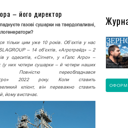
ора – його директор
Журн
ладнуєте газові сушарки на твердопаливні,
плогенератори?
ся тільки цим уже 10 років. Об’єктів у нас
SLAGROUP – 14 об’єк­тів, «Агротрейд» – 2
КВІТЕНЬ 2026
ЧЕРВЕНЬ 2026
­тів у одеситів, «Сігнет», у «Галс Агро» –
х (у них чотири сушарки – й чотири наших
ори). Повністю переобладнався
т-Агро» 2022 року. Коли ставить
ОФОРМ
великий клієнт, він переважно ставить
й, йому вистачає.