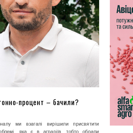
тонно-процент – бачили?
налу ми взагалі вирішили присвятити
облемі, яка є в аграріїв, тобто обрали