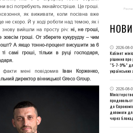
они всі потребують якнайгостріше. Це гроші.
Рекла
жсезоння, як виживати, коли посівна вже
е не скоро. Й у ході роботи над темою, як і
НОВИ
, знову вийшли на просту річ:
ні, не гроші,
не зовсім гроші. От зберете кукурудзу – чим
кошт? А якщо тонно-процент висушити за 6
2026-08-0
Кабінет міні
ті самі гроші, тільки в руці господаря,
рішення про
одаря.
“5-7-9%” дл
українських 
ні факти мені повідомив
Іван Корженко,
альний директор він­ницької Greco Group.
2026-08-0
Міністерство
продовольст
до Єврокоміс
допомоги дл
через блокад