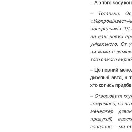
– А з того часу ко
– Тотально. Ост
«Укрпромінвест
попередників. ТД
на наш новий про
унікального. От 
ви можете заміни
того самого вироб
– Це певний мене
дизельні авто, а 
хто колись придба
– Створювати клуб 
комунікації, це вз
менеджер дзвон
продукції, вдо
завдання – ми об