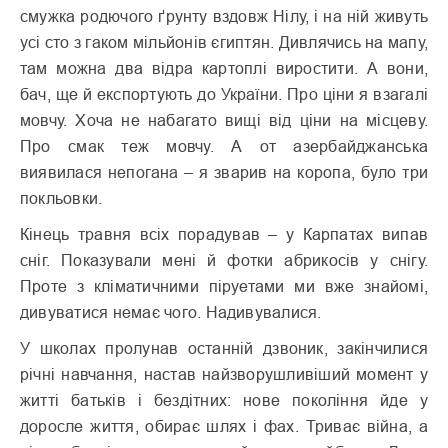
смужка родючого ґрунту вздовж Нілу, і на ній живуть
усі сто з гаком мільйонів єгиптян. Дивлячись на мапу,
там можна два відра картоплі виростити. А вони,
бач, ще й експортують до України. Про ціни я взагалі
мовчу. Хоча не набагато вищі від ціни на місцеву.
Про смак теж мовчу. А от азербайджанська
виявилася непогана – я зварив на коропа, було три
покльовки.
Кінець травня всіх порадував – у Карпатах випав
сніг. Показували мені й фотки абрикосів у снігу.
Проте з кліматичними піруетами ми вже знайомі,
дивуватися немає чого. Надивувалися.
У школах пролунав останній дзвоник, закінчилися
річні навчання, настав найзворушливіший момент у
житті батьків і бездітних: нове покоління йде у
доросле життя, обирає шлях і фах. Триває війна, а