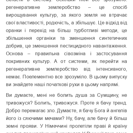
регенеративне землеробство – це спосіб
вирощування культур, за якого земля не втрачає
свої властивості, родючість, а збільшує. Це відхід від
оранки і перехід на більш турбот­ливі методи, це
збільшення органіки та зменшення синтетичних
добрив, це зменшення пестицидного навантаження.
Основа – правильна сівозміна і застосування
покривних культур. А от системи, як перейти на
регенеративне землеробство від інтенсивного,
немає. Поелементно все зрозуміло. В цьому випуску
ви знайдете наші початкові рухи в цьому напрямі.
Ви думаєте, мені не болить душа за Сумщину, не
тривожуся? Болить, тривожуся. Проте я бачу тренд.
Добро перемагає зло. Думаєте, я бачу Бога й ангелів
його із сяючими мечами? Ну, бачу, але бачу й більш
земні прояви. У Німеччині пролетіли праві й країну