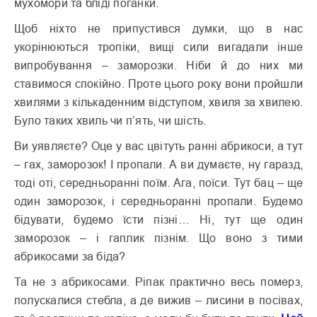
мухомори та бліді поганки.
Щоб ніхто не припустився думки, що в нас
укорінюються тропіки, вищі сили вигадали інше
випробування – заморозки. Ніби й до них ми
ставимося спокійно. Проте цього року вони пройшли
хвилями з кількаденним відступом, хвиля за хвилею.
Було таких хвиль чи п’ять, чи шість.
Ви уявляєте? Оце у вас цвітуть ранні абрикоси, а тут
– гах, заморозок! І пропали. А ви думаєте, ну гаразд,
тоді оті, середньоранні поїм. Ага, поїси. Тут бац – ще
один заморозок, і середньоранні пропали. Будемо
бідувати, будемо їсти пізні… Ні, тут ще один
заморозок – і гаплик пізнім. Що воно з тими
абрикосами за біда?
Та не з абрикосами. Ріпак практично весь померз,
полускалися стебла, а де вижив – лисини в посівах,