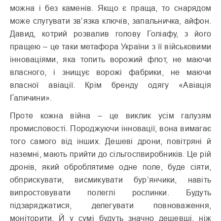
можна і без каменів. Якщо є праща, то снарядом
може слугувати зв’язка ключів, запальничка, айфон.
Давид, котрий розвалив голову Голіафу, з його
пращею – це таки метафора України з її військовими
інноваціями, яка топить ворожий флот, не маючи
власного, і знищує ворожі фабрики, не маючи
власної авіації. Крім бренду одягу «Авіація
Галичини».
Проте кожна війна – це виклик усім галузям
промисловості. Породжуючи інновації, вона вимагає
того самого від інших. Дешеві дрони, повітряні й
наземні, мають прийти до сільгоспвиробників. Це рій
дронів, який оброблятиме одне поле, буде сіяти,
обприскувати, висмикувати бур’янчики, навіть
випростовувати полеглі рослинки. Будуть
підзаряджатися, делегувати пов­новаження,
моніторити. Й у сумі будуть значно дешевші, ніж