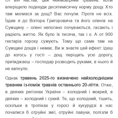
От він настав, цей неймовірний травень. Коли
вперіщило подекуди десятимісячну норму дощу. Хто
там молився за дощ? Вас почули. Проте не всіх.
Їздив я до Вік­тора Григоровича та його оленів на
Сумщину – олені непогано почуваються, гасають і
радіють життю. Як було їх тисяча, так і є. А от 900
гектарів гороху сумують. Тому що саме там на
Сумщині дощів і немає. Ви ж знаєте цей ефект: їдеш
до когось у гості – дощ періщить усю дорогу,
приїжджаєш – господар розводить руками, в нього й
не капнуло.
Однак
травень 2025-го визначено найхолоднішим
травнем із-поміж травнів останнього 20-ліття.
Отже,
в деяких регіонах України – холодний і мокрий, в
деяких – холодний і сухий. Те, що холодний, тішить,
оскільки в тропіках у горосі й кукурудзі в нас
почалися б отруйні змії, отруйні павуки, полізли б