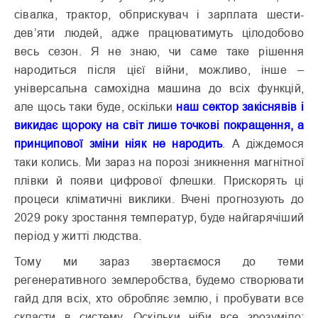
сівалка, трактор, обприскувач і зарплата шести-
дев’яти людей, адже працюватимуть цілодобово
весь сезон. Я не знаю, чи саме таке рішення
народиться після цієї війни, можливо, інше –
універсальна самохідна машина до всіх функцій,
але щось таки буде, оскільки
наш сектор закіснявів і
викидає щороку на світ лише точкові покращення, а
принципової зміни ніяк не народить
. А діждемося
таки колись. Ми зараз на порозі зникнення магнітної
плівки й появи цифрової флешки. Прискорять ці
процеси кліматичні виклики. Вчені прогнозують до
2029 року зростання температур, буде найгарячіший
період у житті людства.
Тому ми зараз звертаємося до теми
регенеративного землеробства, будемо створювати
гайд для всіх, хто обробляє землю, і пробувати все
скласти в систему. Оскільки ніби все зрозуміло: