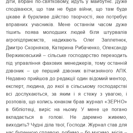
діти, вбрані по-святковому, йдуть у майбутнє. Дуже
сподіваюся, що там не буде війни, що там буде
цікаве й бурхливе дійство творчості, яке потребує
вправних учасників. Мене останнім часом дуже
тішить поява молодших людей біля штурвалів
агропідприємств, надихають Олег Заплетнюк,
Дмитро Скорняков, Катерина Рибаченко, Олександр
Вержиховський – сільське господарство переходить
під управління фахових менеджерів, тому останній
дзвоник – це перший дзвоник вітчизняного АПК.
Недавно прийшов до редакції один відомий ментор,
експерт, людина, до якої в сільському господарстві
всі дослухаються, за яким і я стежу з увагою, і
розповів, що колись юнаком брав журнал «ЗЕРНО»
в бібліотеці, виріс на ньому. У мене це погано
вкладається в голові. Не даремно живемо,
виходить? Чудні діла твої, Господи. Журнал став для
нас буденною справою, робимо – бо мусимо, місія –