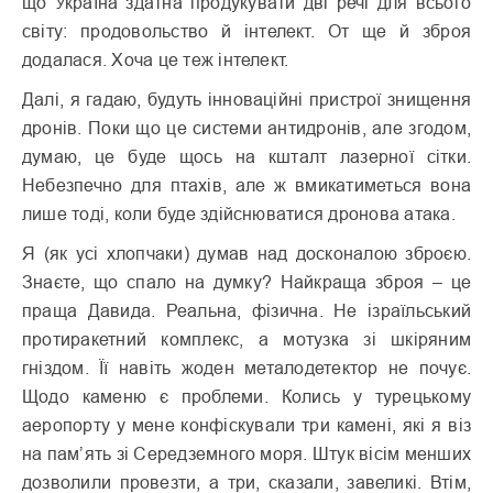
що Україна здатна продукувати дві речі для всього
світу: продовольство й інтелект. От ще й зброя
додалася. Хоча це теж інтелект.
Далі, я гадаю, будуть інноваційні пристрої знищення
дронів. Поки що це системи антидронів, але згодом,
думаю, це буде щось на кшталт лазерної сітки.
Небезпечно для птахів, але ж вмикатиметься вона
лише тоді, коли буде здійснюватися дронова атака.
Я (як усі хлопчаки) думав над досконалою зброєю.
Знаєте, що спало на думку? Найкраща зброя – це
праща Давида. Реальна, фізична. Не ізраїльський
протиракетний комплекс, а мотузка зі шкіряним
гніздом. Її навіть жоден металодетектор не почує.
Щодо каменю є проблеми. Колись у турецькому
аеропорту у мене конфіскували три камені, які я віз
на пам’ять зі Середземного моря. Штук вісім менших
дозволили провезти, а три, сказали, завеликі. Втім,