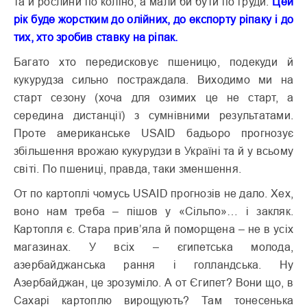
та й рослини по коліно, а мали би бути по груди.
Цей
рік буде жорстким до олійних, до експорту ріпаку і до
тих, хто зробив ставку на ріпак.
Багато хто передисковує пшеницю, подекуди й
кукурудза сильно постраждала. Виходимо ми на
старт сезону (хоча для озимих це не старт, а
середина дистанції) з сумнівними результатами.
Проте американське USAID бадьоро прогнозує
збільшення врожаю кукурудзи в Україні та й у всьому
світі. По пшениці, правда, таки зменшення.
От по картоплі чомусь USAID прогнозів не дало. Хех,
воно нам треба – пішов у «Сільпо»… і закляк.
Картопля є. Стара прив’яла й поморщена – не в усіх
магазинах. У всіх – єгипетська молода,
азербайджанська рання і голландська. Ну
Азербайджан, це зрозуміло. А от Єгипет? Вони що, в
Сахарі кар­топлю вирощують? Там тонесенька