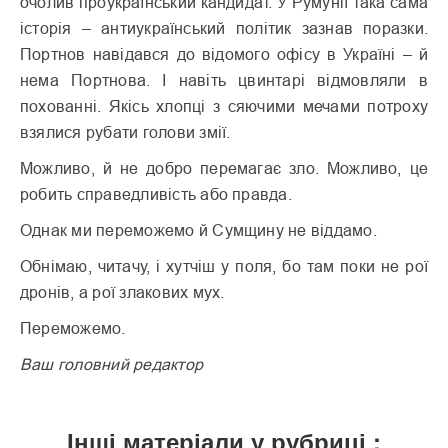
очолив проукраїнський кандидат. У Румунії така сама
історія – антиукраїнський політик зазнав поразки.
Портнов наві­дався до відомого офісу в Україні – й
нема Портнова. І навіть цвинтарі відмовляли в
похованні. Якісь хлопці з сяючими мечами потроху
взялися рубати голови змії.
Можливо, й не добро перемагає зло. Можливо, це
робить справедливість або правда.
Однак ми переможемо й Сумщину не віддамо.
Обнімаю, читачу, і хутчіш у поля, бо там поки не рої
дронів, а рої злакових мух.
Переможемо.
Ваш головний редактор
Інші матеріали у рубриці :