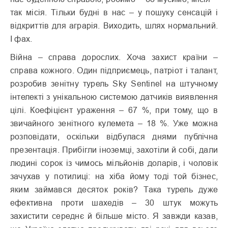
так місія. Тільки будні в нас – у пошуку сенсацій і
відкриттів для аграрія. Виходить, шлях нормальний.
І фах.
Війна – справа дорослих. Хоча захист країни –
справа кожного. Один підприємець, патріот і талант,
розробив зенітну турель Sky Sentinel на штучному
інтелекті з унікальною системою датчиків виявлення
цілі. Коефіцієнт ураження – 67 %, при тому, що в
звичайного зенітного кулемета – 18 %. Уже можна
розповідати, оскільки відбулася днями публічна
презентація. Прибігли іноземці, захотіли й собі, дали
людині сорок із чимось мільйонів доларів, і чоловік
зачухав у потилиці: на хіба йому тоді той бізнес,
яким займався десяток років? Така турель дуже
ефективна проти шахедів – 30 штук можуть
захистити середнє й більше місто. Я завжди казав,