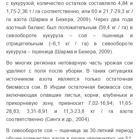
с кукурузой, количество остатков составляло 4,84 и
1,75-2,36 т / га соответственно, или 60 и 21,7-29,3 кг /
га азота (Шарма и Бехера, 2009). Через два года
азотный баланс был положительным (59,4 кг / га) в
севообороте кукуруза – соя – пшеница и
отрицательным (–6,1 кг / га) в севообороте
кукуруза – пшеница (Шарма и Бехера, 2009).
Во многих регионах нетоварную часть урожая сои
удаляют с поля после уборки. В таких ситуациях
источником азота является только остаточная
биомасса сои. В Индии остаточная биомасса сои,
включающая опавшие листья, корни, клубеньки и
прикорневую зону, привносит 7,02-16,94; 11,65-
28,83; 3,31-8,91 и 11,3-23,8 кг / га азота
соответственно (Сингх и др., 2004).
В севообороте соя – пшеница за 30-летний период
общее количество азота в почве увеличилось на 51-