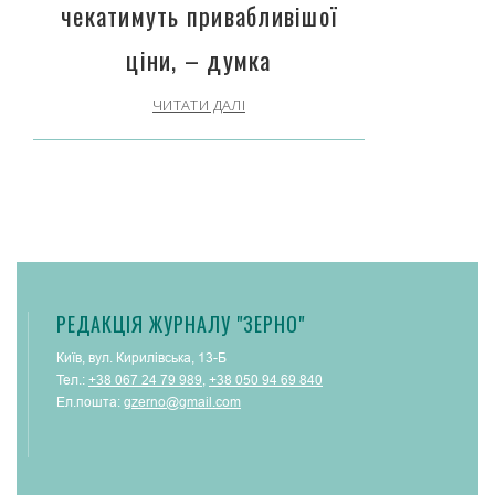
чекатимуть привабливішої
ціни, – думка
ЧИТАТИ ДАЛІ
РЕДАКЦІЯ ЖУРНАЛУ "ЗЕРНО"
Київ, вул. Кирилівська, 13-Б
Тел.:
+38 067 24 79 989
,
+38 050 94 69 840
Ел.пошта:
gzerno@gmail.com