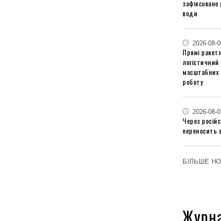
зафіксовано 
води
2026-08-0
Прямі ракетн
логістичний
масштабних 
роботу
2026-08-0
Через російс
переносить 
БІЛЬШЕ Н
Журн