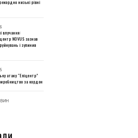
рекордно низькі рівні
6
і влучання:
 центр NOVUS зазнав
руйнувань і зупинив
5
ьку атаку “Епіцентр”
виробництво за кордон
ОВИН
али