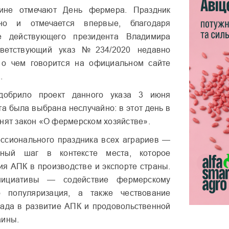
ине отмечают День фермера. Праздник
но и отмечается впервые, благодаря
е действующего президента Владимира
ответствующий указ №234/2020 недавно
, о чем говорится на официальном сайте
.
одобрило проект данного указа 3 июня
та была выбрана неслучайно: в этот день в
инят закон «О фермерском хозяйстве».
ссионального праздника всех аграриев —
чный шаг в контексте места, которое
ия АПК в производстве и экспорте страны.
ициативы — содействие фермерскому
 популяризация, а также чествование
лада в развитие АПК и продовольственной
аины.