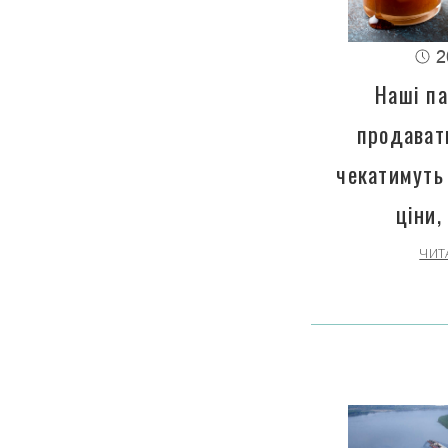
2
Наші па
продават
чекатимуть
ціни,
ЧИТ