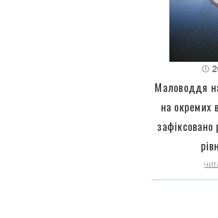
2
Маловоддя на
на окремих 
зафіксовано 
рів
ЧИТ