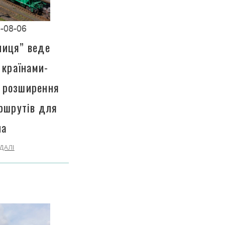
-08-06
ниця” веде
 країнами-
 розширення
ршрутів для
на
ДАЛІ