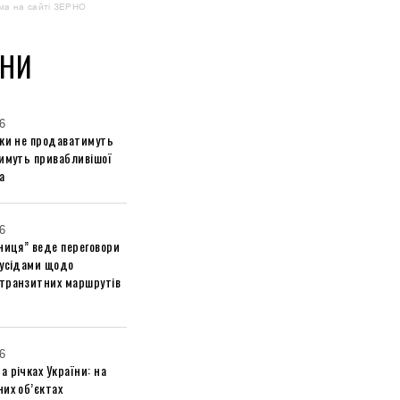
ма на сайті ЗЕРНО
НИ
6
ики не продаватимуть
тимуть привабливішої
а
6
ниця” веде переговори
сусідами щодо
транзитних маршрутів
6
 річках України: на
их об’єктах