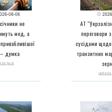
026-08-06
2026
січники не
АТ “Укрзаліз
имуть мед, а
переговори з
 привабливішої
сусідами щодо
 – думка
транзитних ма
зер
АТИ ДАЛІ
ЧИТАТИ 