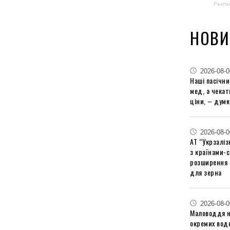
Рекла
НОВИ
2026-08-0
Наші пасічн
мед, а чека
ціни, – думк
2026-08-0
АТ “Укрзаліз
з країнами-
розширення 
для зерна
2026-08-0
Маловоддя на
окремих водн