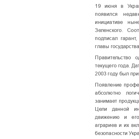
19 июня в Укра
появился недав
инициативе нын
Зеленского. Со
подписал гарант
главы государства
Правительство 
текущего года. Да
2003 году был пр
Появление профе
абсолютно логи
занимает продукц
Цели данной ин
движению и его
аграриев и их вк
безопасности Укр