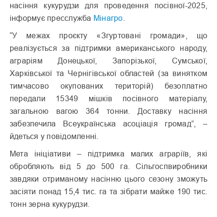
насіння кукурудзи для проведення посівної-2025,
інформує пресслужба
Мінагро
.
“У межах проєкту «Згуртовані громади», що
реалізується за підтримки американського народу,
аграріям Донецької, Запорізької, Сумської,
Харківської та Чернігівської областей (за винятком
тимчасово окупованих територій) безоплатно
передали 15349 мішків посівного матеріалу,
загальною вагою 364 тонни. Доставку насіння
забезпечила Всеукраїнська асоціація громад”, –
йдеться у повідомленні.
Мета ініціативи – підтримка малих аграріїв, які
обробляють від 5 до 500 га. Сільгоспвиробники
завдяки отриманому насінню цього сезону зможуть
засіяти понад 15,4 тис. га та зібрати майже 190 тис.
тонн зерна кукурудзи.