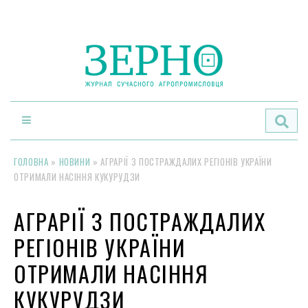
По
ГОЛОВНА
»
НОВИНИ
»
АГРАРІЇ З ПОСТРАЖДАЛИХ РЕГІОНІВ УКРАЇНИ
ОТРИМАЛИ НАСІННЯ КУКУРУДЗИ
АГРАРІЇ З ПОСТРАЖДАЛИХ
РЕГІОНІВ УКРАЇНИ
ОТРИМАЛИ НАСІННЯ
КУКУРУДЗИ