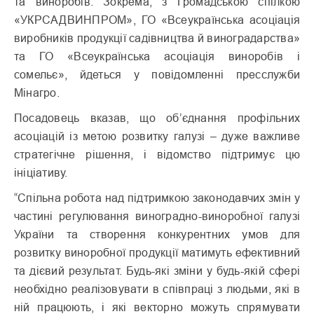
та виноробів. Зокрема, з Громадською спілкою
«УКРСАДВИНПРОМ», ГО «Всеукраїнська асоціація
виробників продукції садівництва й виноградарства»
та ГО «Всеукраїнська асоціація виноробів і
сомельє», йдеться у повідомленні пресслужби
Мінагро.
Посадовець вказав, що об’єднання профільних
асоціацій із метою розвитку галузі – дуже важливе
стратегічне рішення, і відомство підтримує цю
ініціативу.
“Спільна робота над підтримкою законодавчих змін у
частині регулювання виноградно-виноробної галузі
України та створення конкурентних умов для
розвитку виноробної продукції матимуть ефективний
та дієвий результат. Будь-які зміни у будь-якій сфері
необхідно реалізовувати в співпраці з людьми, які в
ній працюють, і які векторно можуть спрямувати