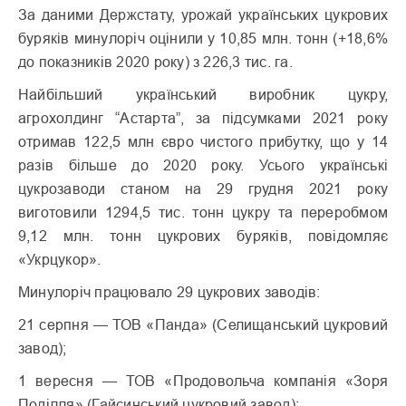
За даними Держстату, урожай українських цукрових
буряків минулоріч оцінили у 10,85 млн. тонн (+18,6%
до показників 2020 року) з 226,3 тис. га.
Найбільший український виробник цукру,
агрохолдинг “Астарта”, за підсумками 2021 року
отримав 122,5 млн євро чистого прибутку, що у 14
разів більше до 2020 року. Усього українські
цукрозаводи станом на 29 грудня 2021 року
виготовили 1294,5 тис. тонн цукру та переробмом
9,12 млн. тонн цукрових буряків, повідомляє
«Укрцукор».
Минулоріч працювало 29 цукрових заводів:
21 серпня — ТОВ «Панда» (Селищанський цукровий
завод);
1 вересня — ТОВ «Продовольча компанія «Зоря
Поділля» (Гайсинський цукровий завод);