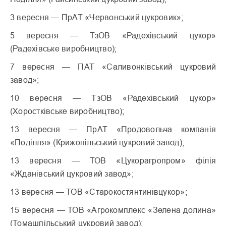
3 вересня — ПрАТ «Червонський цукровик»;
5 вересня — ТзОВ «Радехівський цукор»
(Радехівське виробництво);
7 вересня — ПАТ «Саливонківський цукровий
завод»;
10 вересня — ТзОВ «Радехівський цукор»
(Хоростківське виробництво);
13 вересня — ПрАТ «Продовольча компанія
«Поділля» (Крижопільський цукровий завод);
13 вересня — ТОВ «Цукорагропром» філія
«Жданівський цукровий завод»;
13 вересня — ТОВ «Старокостянтинівцукор»;
15 вересня — ТОВ «Агрокомплекс «Зелена долина»
(Томашпільський цукровий завод);