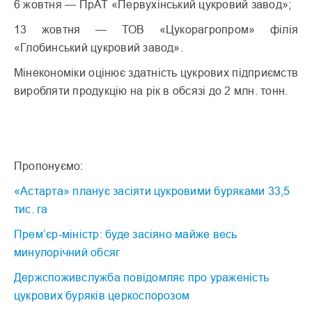
6 жовтня — ПрАТ «Первухінський цукровий завод»;
13 жовтня — ТОВ «Цукорагропром» філія
«Глобинський цукровий завод».
Мінекономіки оцінює здатність цукрових підприємств
виробляти продукцію на рік в обсязі до 2 млн. тонн.
Пропонуємо:
«Астарта» планує засіяти цукровими буряками 33,5
тис. га
Прем’єр-міністр: буде засіяно майже весь
минулорічний обсяг
Держспоживслужба повідомляє про ураженість
цукрових буряків церкоспорозом