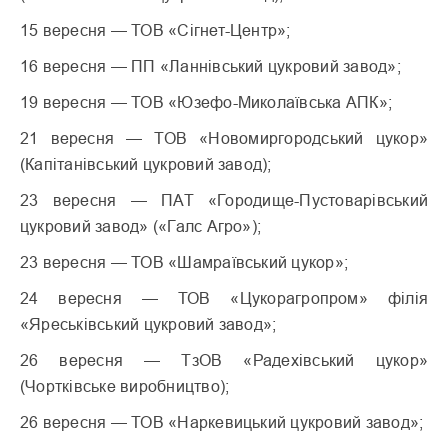
15 вересня — ТОВ «Сігнет-Центр»;
16 вересня — ПП «Ланнівський цукровий завод»;
19 вересня — ТОВ «Юзефо-Миколаївська АПК»;
21 вересня — ТОВ «Новомиргородський цукор»
(Капітанівський цукровий завод);
23 вересня — ПАТ «Городище-Пустоварівський
цукровий завод» («Галс Агро»);
23 вересня — ТОВ «Шамраївський цукор»;
24 вересня — ТОВ «Цукорагропром» філія
«Яреськівський цукровий завод»;
26 вересня — ТзОВ «Радехівський цукор»
(Чортківське виробництво);
26 вересня — ТОВ «Наркевицький цукровий завод»;