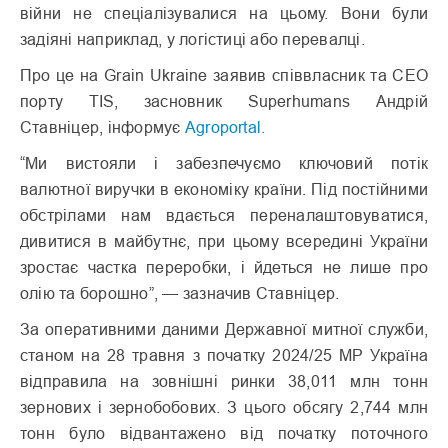
війни не спеціалізувалися на цьому. Вони були
задіяні наприклад, у логістиці або перевалці.
Про це на Grain Ukraine заявив співвласник та CEO
порту TIS, засновник Superhumans Андрій
Ставніцер, інформує
Agroportal.
“Ми вистояли і забезпечуємо ключовий потік
валютної виручки в економіку країни. Під постійними
обстрілами нам вдається переналаштовуватися,
дивитися в майбутнє, при цьому всередині України
зростає частка переробки, і йдеться не лише про
олію та борошно”, — зазначив Ставніцер.
За оперативними даними Державної митної служби,
станом на 28 травня з початку 2024/25 МР Україна
відправила на зовнішні ринки 38,011 млн тонн
зернових і зернобобових. З цього обсягу 2,744 млн
тонн було відвантажено від початку поточного