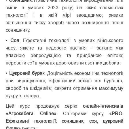
зміни в умовах 2023 року; на яких елементах
технології і в якій мірі заощадимо; ризики
збільшення тиску хвороб через розширення площ
соняшнику.
•
Соя
. Ефективні технології в умовах військового
часу; якісне та недороге насіння – баланс між
власною репродукцією та придбаною елітою;
переваги сої в умовах дороговизни азотних добрив.
•
Цукровий буряк
. Доцільність економії на технології
при вирощуванні; ефективний захист від бур’янів,
хвороб та шкідників; секрети отримання максимуму
цукру з гектара.
Цей курс продовжує серію
онлайн-інтенсивів
«Агрокебети. Online»
. Спікерами курсу
«PRO.
Ефективні технології: соняшник, соя, цукровий
буряк»
будуть: