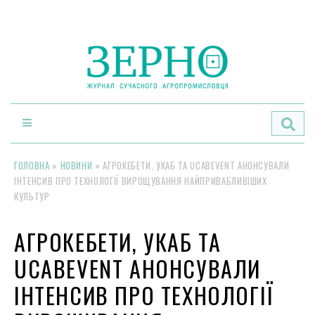
По
ГОЛОВНА
»
НОВИНИ
»
АГРОКЕБЕТИ, УКАБ ТА UCABEVENT АНОНСУВАЛИ
ІНТЕНСИВ ПРО ТЕХНОЛОГІЇ ВИРОЩУВАННЯ НАЙПРИВАБЛИВІШИХ
КУЛЬТУР
АГРОКЕБЕТИ, УКАБ ТА
UCABEVENT АНОНСУВАЛИ
ІНТЕНСИВ ПРО ТЕХНОЛОГІЇ