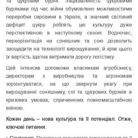
та цукровий буряк. Зацікавленість цукровими
буряками під час війни обумовлено можливостями
переробки сировини в Україні, а значний світовий
дефіцит цукру роблять цю культуру дуже
перспективною в наступному сезоні. Водночас,
переорієнтація на соняшник та сою дозволить
заощадити на технології вирощування, й крім цього
їх вартість здатна витримати дорогу логістику.
Цей інтенсив допоможе власникам агробізнесу,
директорам з виробництва та агрономам
зорієнтуватися, на що звернути увагу при
вирощуванні соняшнику, сої та цукрових буряків в
кризових умовах, спричинених повномасштабною
війною.
Кожен день – нова культура та її потенціал. Отже,
ключові питання
:
•
Соняшник
. Практична технологія вирощування та її