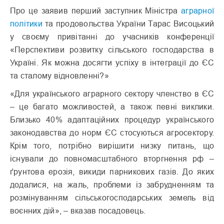
Про це заявив перший заступник Міністра
аграрної
політики
та продовольства України Тарас Висоцький
у своєму привітанні до учасників конференції
«Перспективи розвитку сільського господарства в
Україні. Як можна досягти успіху в інтеграції до ЄС
та сталому відновленні?»
«Для українського аграрного сектору членство в ЄС
– це багато можливостей, а також певні виклики.
Близько 40% адаптаційних процедур українського
законодавства до норм ЄС стосуються агросектору.
Крім того, потрібно вирішити низку питань, що
існували до повномасштабного вторгнення рф –
ґрунтова ерозія, викиди парникових газів. До яких
додалися, на жаль, проблеми із забрудненням та
розмінуванням сільськогосподарських земель від
воєнних дій», – вказав посадовець.