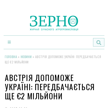
По
ГОЛОВНА
»
НОВИНИ
»
АВСТРІЯ ДОПОМОЖЕ УКРАЇНІ: ПЕРЕДБАЧАЄТЬСЯ
ЩЕ €2 МІЛЬЙОНИ
АВСТРІЯ ДОПОМОЖЕ
УКРАЇНІ: ПЕРЕДБАЧАЄТЬСЯ
ЩЕ €2 МІЛЬЙОНИ