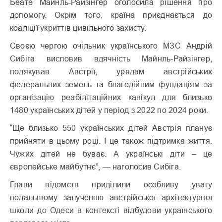
Беате Майнль-Райзінгер оголосила рішення про
допомогу. Окрім того, країна приєднається до
коаліції укриттів цивільного захисту.
Своєю чергою очільник українського МЗС Андрій
Сибіга висловив вдячність Майнль-Райзінгер,
подякував Австрії, урядам австрійських
федеральних земель та благодійним фундаціям за
організацію реабілітаційних канікул для близько
1480 українських дітей у період з 2022 по 2024 роки.
“Ще близько 550 українських дітей Австрія планує
прийняти в цьому році. І це також підтримка життя.
Чужих дітей не буває. А українські діти – це
європейське майбутнє”, — наголосив Сибіга.
Глави відомств приділили особливу увагу
подальшому залученню австрійської архітектурної
школи до Одеси в контексті відбудови українського