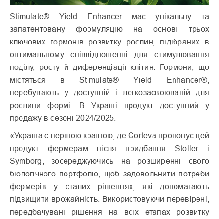
Stimulate® Yield Enhancer має унікальну та
запатентовану формуляцію на основі трьох
ключових гормонів розвитку рослин, підібраних в
оптимальному співвідношенні для стимулювання
поділу, росту й диференціації клітин. Гормони, що
містяться в Stimulate® Yield Enhancer®,
перебувають у доступній і легкозасвоюваній для
рослини формі. В Україні продукт доступний у
продажу в сезоні 2024/2025.
«Україна є першою країною, де Corteva пропонує цей
продукт фермерам після придбання Stoller і
Symborg, зосереджуючись на розширенні свого
біологічного портфоліо, щоб задовольнити потреби
фермерів у сталих рішеннях, які допомагають
підвищити врожайність. Використовуючи перевірені,
передбачувані рішення на всіх етапах розвитку