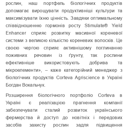
рослин, наш портфель біологічних продуктів
допомагає вирощувати продуктивніші культури та
максимізувати їхню цінність. Завдяки оптимальному
співвідношенню гормонів росту Stimulate® Yield
Enhancer сприяє розвитку масивної кореневої
системи з великою кількістю кореневих волосків. Це
своєю чергою сприяє активнішому поглинанню
поживних речовин із ґрунту, так рослини
ефективніше використовують добрива та
мікроелементи», – каже категорійний менеджер з
біологічних продуктів Corteva Agriscience в Україні
Богдан Вокальчук.
Розширення біологічного портфоліо Corteva в
Україні є реалізацією прагнення компанії
забезпечувати сталий розвиток українського
фермерства й доступ до новітніх і передових
засобів захисту рослин задля підвищення