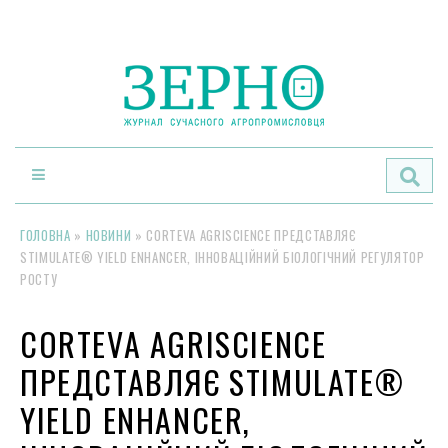
По
ГОЛОВНА
»
НОВИНИ
»
CORTEVA AGRISCIENCE ПРЕДСТАВЛЯЄ
STIMULATE® YIELD ENHANCER, ІННОВАЦІЙНИЙ БІОЛОГІЧНИЙ РЕГУЛЯТОР
РОСТУ
CORTEVA AGRISCIENCE
ПРЕДСТАВЛЯЄ STIMULATE®
YIELD ENHANCER,