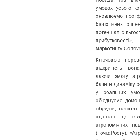
умовах усього ко
оновлюємо портф
біологічних ріш
потенціал сільго
прибутковості», –
маркетингу Corteva
Ключовою перев
відкритість – вон
даючи змогу агра
бачити динаміку р
у реальних умо
об’єднуємо демон
гібридів, поліго
адаптації до те
агрономічних на
(ТочкаРосту). «Аг