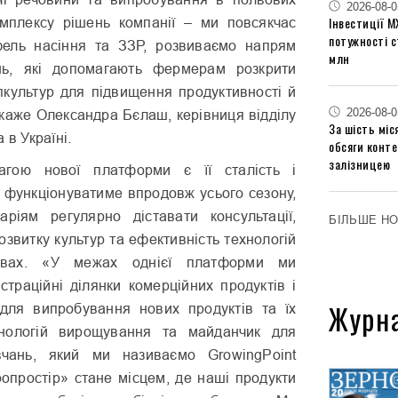
2026-08-0
Інвестиції М
мплексу рішень компанії – ми повсякчас
потужності 
ель насіння та ЗЗР, розвиваємо напрям
млн
ень, які допомагають фермерам розкрити
спкультур для підвищення продуктивності й
2026-08-0
 каже Олександра Бєлаш, керівниця відділу
За шість міс
 в Україні.
обсяги конт
залізницею
агою нової платформи є її сталість і
а функціонуватиме впродовж усього сезону,
ріям регулярно діставати консультації,
БІЛЬШЕ Н
озвитку культур та ефективність технологій
вах. «У межах однієї платформи ми
страційні ділянки комерційних продуктів і
Журн
н для випробування нових продуктів та їх
хнологій вирощування та майданчик для
вчань, який ми називаємо GrowingPoint
ропростір» стане місцем, де наші продукти