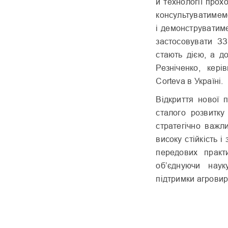
й технології прох
консультуватимем
і демонструватим
застосовувати ЗЗ
стають дією, а д
Резніченко, кері
Corteva в Україні.
Відкриття нової
сталого розвитку
стратегічно важл
високу стійкість 
передових практи
об’єднуючи наук
підтримки агровиро