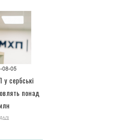
-08-05
П у сербські
новлять понад
млн
ДАЛІ