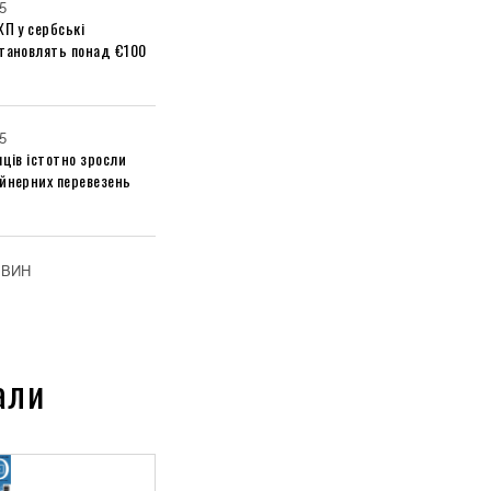
5
ХП у сербські
становлять понад €100
5
яців істотно зросли
ейнерних перевезень
ОВИН
али