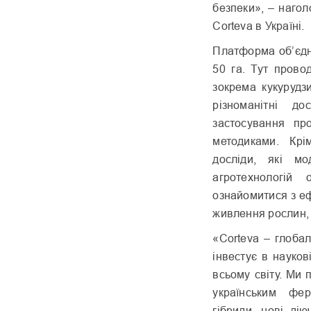
безпеки», – нагол
Corteva в Україні.
Платформа об’єдн
50 га. Тут прово
зокрема кукурудз
різноманітні до
застосування пр
методиками. Крі
досліди, які м
агротехнологій 
ознайомитися з еф
живлення рослин, 
«Corteva – глоба
інвестує в науко
всьому світу. Ми
українським фер
гібриди, нові ді