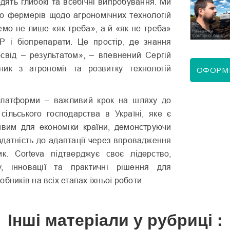
одять глибокі та всебічні випробування. Ми
КВІТЕНЬ 2026
ЧЕРВЕНЬ 2026
о фермерів щодо агрономічних технологій
емо не лише «як треба», а й «як не треба»
Р і біопрепарати. Це простір, де знання
освід – результатом», – впевнений Сергій
вник з агрономії та розвитку технологій
ОФОРМ
 платформи – важливий крок на шляху до
 сільського господарства в Україні, яке є
ивим для економіки країни, демонструючи
і здатність до адаптації через впровадження
к. Corteva підтверджує своє лідерство,
у, інновації та практичні рішення для
бників на всіх етапах їхньої роботи.
Інші матеріали у рубриці :