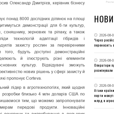
Рекла
осив Олександр Дмитрієв, керівник бізнесу
НОВИ
ує понад 8000 дослідних ділянок на площі
дитимуться демонстрації для 6-ти культур,
и, соняшнику, зернових та ріпаку, а також
2026-08-0
сліди технологій адаптації гібридів і
Через російс
переносить 
одуктів захисту рослин за перевіреними
м того, будуть доступні демонстраційні
оделюють й ілюструють різні елементи
2026-08-0
Оператори п
основних культур. Відвідувачі зможуть
розмінували 
ективністю нових рішень у сфері захисту й
які пропонує Corteva.
2026-08-0
льний лідер в агротехнологіях, який щодня
Атаки країни
ві розробки близько 4 млн доларів США по
порти можут
млрд в агрос
 пишаємося тим, що можемо запропонувати
мерам передові продукти. Інноваційні
ючі речовини та випробування в польових