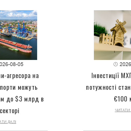
026-08-05
2026
ни-агресора на
Інвестиції МХ
 порти можуть
потужності ста
ам до $3 млрд в
€100 
секторі
ЧИТАТИ 
АТИ ДАЛІ