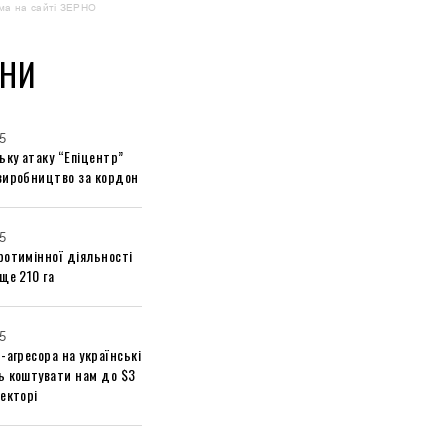
ма на сайті ЗЕРНО
НИ
5
ьку атаку “Епіцентр”
виробництво за кордон
5
ротимінної діяльності
ще 210 га
5
-агресора на українські
ь коштувати нам до $3
екторі