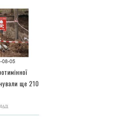
-08-05
ротимінної
інували ще 210
ДАЛІ