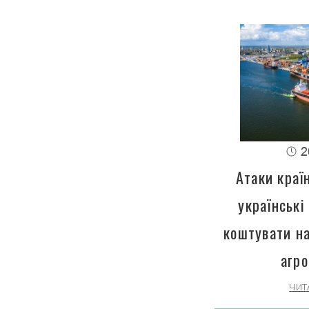
2
Атаки краї
українські
коштувати н
агро
ЧИТ