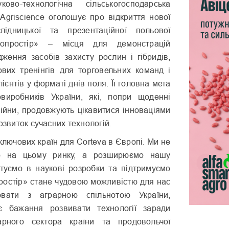
ово-технологічна сільськогосподарська
 Agriscience оголошує про відкриття нової
слідницької та презентаційної польової
опростір» – місця для демонстрацій
дження засобів захисту рослин і гібридів,
вих тренінгів для торговельних команд і
ієнтів у форматі днів поля. Її головна мета
виробників України, які, попри щоденні
війни, продовжують цікавитися інноваціями
озвиток сучасних технологій.
 ключових країн для Corteva в Європі. Ми не
о на цьому ринку, а розширюємо нашу
естуємо в наукові розробки та підтримуємо
ростір» стане чудовою можливістю для нас
ювати з аграрною спільнотою України,
нє бажання розвивати технології заради
арного сектора країни та продовольчої