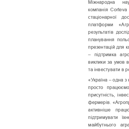
Міжнародна наук
компанія Corteva
стаціонарної до
платформи «Агр
результатів дослі
планування польо
презентацій для кл
– підтримка агро
виклики за умов 
та інвестувати в р
«Україна – одна з
просто працюєм
присутність, інв
фермерів. «Агроп
активніше прац
підтримувати їх
майбутнього агр