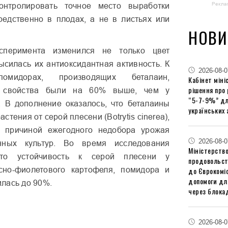
Рекла
онтролировать точное место выработки
редственно в плодах, а не в листьях или
НОВИ
ксперимента изменился не только цвет
ысилась их антиоксидантная активность. К
2026-08-0
мидорах, производящих беталаин,
Кабінет міні
рішення про
е свойства были на 60% выше, чем у
“5-7-9%” дл
 В дополнение оказалось, что беталаины
українських 
стения от серой плесени (Botrytis cinerea),
я причиной ежегодного недобора урожая
2026-08-0
енных культур. Во время исследования
Міністерство
что устойчивость к серой плесени у
продовольст
сно-фиолетового картофеля, помидора и
до Єврокоміс
допомоги дл
лась до 90%.
через блокад
2026-08-0