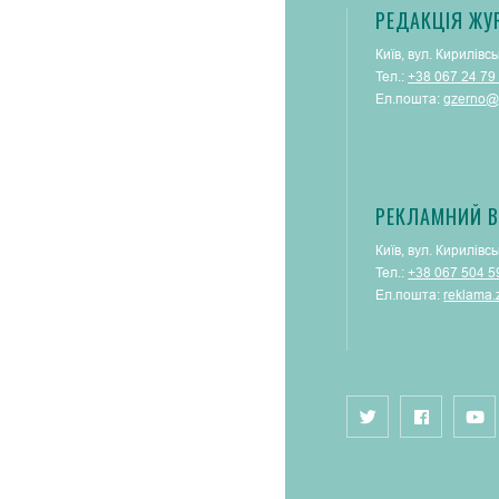
РЕДАКЦІЯ ЖУ
Київ, вул. Кирилівсь
Тел.:
+38 067 24 79
Ел.пошта:
gzerno@
РЕКЛАМНИЙ В
Київ, вул. Кирилівсь
Тел.:
+38 067 504 5
Ел.пошта:
reklama