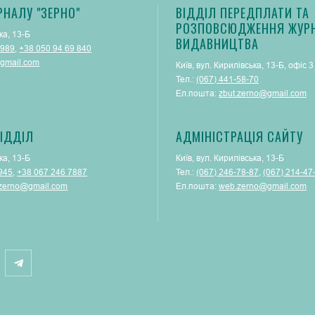
РНАЛУ "ЗЕРНО"
ВІДДІЛ ПЕРЕДПЛАТИ ТА
РОЗПОВСЮДЖЕННЯ ЖУРН
ка, 13-Б
ВИДАВНИЦТВА
 989
,
+38 050 94 69 840
gmail.com
Київ, вул. Кирилівська, 13-Б, офіс 3
Тел.:
(067) 441-58-70
Ел.пошта:
zbut.zerno@gmail.com
ІДДІЛ
АДМІНІСТРАЦІЯ САЙТУ
ка, 13-Б
Київ, вул. Кирилівська, 13-Б
945
,
+38 067 246 7887
Тел.:
(‎067) 246-78-87
, ‎
(067) 214-47
.zerno@gmail.com
Ел.пошта:
web.zerno@gmail.com