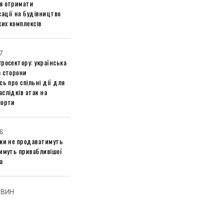
я отримати
ації на будівництво
их комплексів
7
росектору: українська
а сторони
сь про спільні дії для
слідків атак на
порти
6
ики не продаватимуть
тимуть привабливішої
а
ОВИН