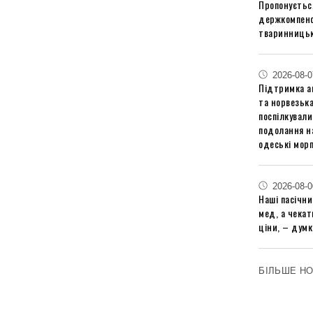
Пропонуєтьс
держкомпенс
тваринницьк
2026-08-0
Підтримка аг
та норвезьк
поспілкували
подолання на
одеські мор
2026-08-0
Наші пасічн
мед, а чека
ціни, – думк
БІЛЬШЕ Н