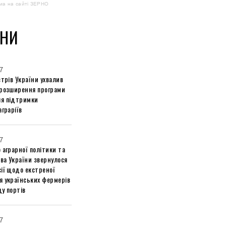
ма на сайті ЗЕРНО
НИ
7
стрів України ухвалив
 розширення програми
я підтримки
аграріїв
7
 аграрної політики та
ва України звернулося
ії щодо екстреної
я українських фермерів
у портів
7