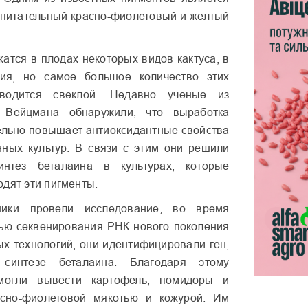
 питательный красно-фиолетовый и желтый
атся в плодах некоторых видов кактуса, в
лия, но самое большое количество этих
зводится свеклой. Недавно ученые из
и Вейцмана обнаружили, что выработка
ельно повышает антиоксидантные свойства
нных культур. В связи с этим они решили
интез беталаина в культурах, которые
одят эти пигменты.
ники провели исследование, во время
ью секвенирования РНК нового поколения
ых технологий, они идентифицировали ген,
синтезе беталаина. Благодаря этому
смогли вывести картофель, помидоры и
сно-фиолетовой мякотью и кожурой. Им