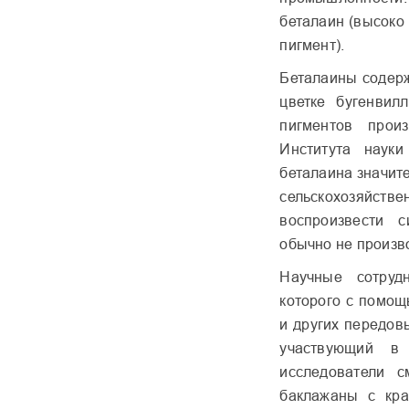
беталаин (высоко
пигмент).
Беталаины содерж
цветке бугенвил
пигментов прои
Института наук
беталаина значит
сельскохозяйстве
воспроизвести с
обычно не произв
Научные сотруд
которого с помощ
и других передов
участвующий в 
исследователи 
баклажаны с кра