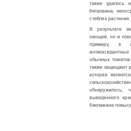
также удалось к
беталаина, непос
стеблях растения.
В результате э
овощей, но и пов
примеру, в по
антиоксидантны
обычных томатов.
также защищают ра
которая являетс
сельскохозяйств
обнаружилось, 
выведенного кра
баклажана повыси