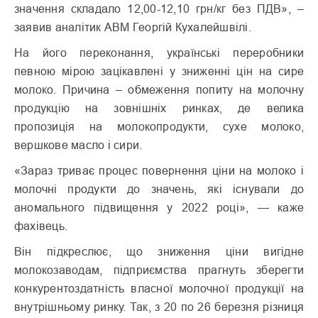
значення складало 12,00-12,10 грн/кг без ПДВ», –
заявив аналітик АВМ Георгій Кухалейшвілі.
На його переконання, українські переробники
певною мірою зацікавлені у зниженні цін на сире
молоко. Причина – обмеження попиту на молочну
продукцію на зовнішніх ринках, де велика
пропозиція на молокопродукти, сухе молоко,
вершкове масло і сири.
«Зараз триває процес повернення ціни на молоко і
молочні продукти до значень, які існували до
аномального підвищення у 2022 році», — каже
фахівець.
Він підкреслює, що зниження ціни вигідне
молокозаводам, підприємства прагнуть зберегти
конкурентоздатність власної молочної продукції на
внутрішньому ринку. Так, з 20 по 26 березня різниця