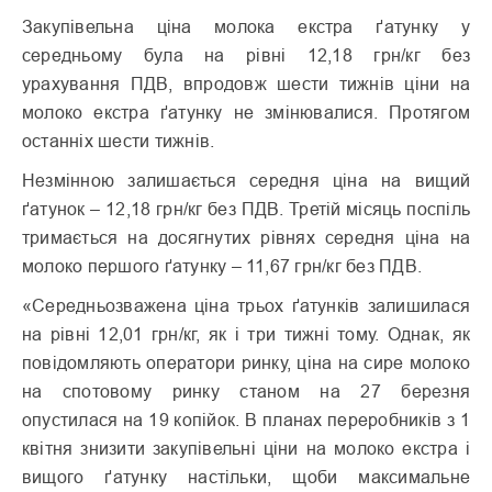
Закупівельна ціна молока екстра ґатунку у
середньому була на рівні 12,18 грн/кг без
урахування ПДВ, впродовж шести тижнів ціни на
молоко екстра ґатунку не змінювалися. Протягом
останніх шести тижнів.
Незмінною залишається середня ціна на вищий
ґатунок – 12,18 грн/кг без ПДВ. Третій місяць поспіль
тримається на досягнутих рівнях середня ціна на
молоко першого ґатунку – 11,67 грн/кг без ПДВ.
«Середньозважена ціна трьох ґатунків залишилася
на рівні 12,01 грн/кг, як і три тижні тому. Однак, як
повідомляють оператори ринку, ціна на сире молоко
на спотовому ринку станом на 27 березня
опустилася на 19 копійок. В планах переробників з 1
квітня знизити закупівельні ціни на молоко екстра і
вищого ґатунку настільки, щоби максимальне