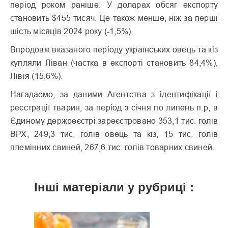
період роком раніше. У доларах обсяг експорту
становить $455 тисяч. Це також менше, ніж за перші
шість місяців 2024 року (-1,5%).
Впродовж вказаного періоду українських овець та кіз
купляли Ліван (частка в експорті становить 84,4%),
Лівія (15,6%).
Нагадаємо, за даними Агентства з ідентифікації і
реєстрації тварин, за період з січня по липень п.р, в
Єдиному держреєстрі зареєстровано 353,1 тис. голів
ВРХ, 249,3 тис. голів овець та кіз, 15 тис. голів
племінних свиней, 267,6 тис. голів товарних свиней.
Інші матеріали у рубриці :