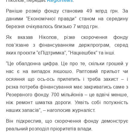
Ніколов, передає
RegioNews
.
Раніше розмір фонду становив 49 млрд грн. За
даними “Економічної правди” станом на середину
березня очікувалось близько 7 млрд грн.
Як вказав Ніколов, різке скорочення фонду
пов’язане з фінансуванням держпрограм, серед
яких проєкти “єПідтримка”, “Нацкешбек” та інші.
“Це обалдєнна цифра. Це про те, скільки грошей у
нас є на випадок якшошо. Раптовий прильот чи
осяяння що ось-ось прилетить і треба захист – і
рєзка потреба фінансування має закриватись саме з
Резервного фонду. 700 мільйонів – це вдвічі менше,
ніж ремонт шматка дороги. Уявіть собі потужність
наших запасів”, – наголосив журналіст.
Він підкреслив, що скорочення фонду демонструє
реальний розподіл пріоритетів влади.