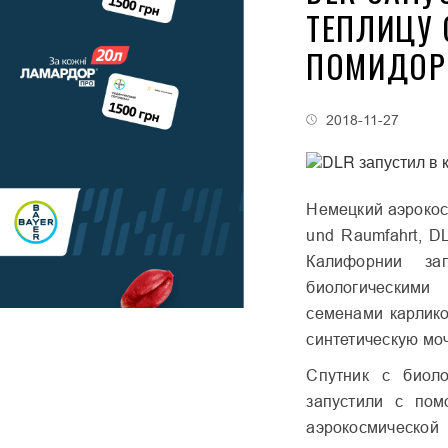
ТЕПЛИЦУ 
ПОМИДОР
2018-11-27
Немецкий аэрокосм
und Raumfahrt, D
Калифорнии за
биологическими
семенами карлико
синтетическую моч
Спутник с биоло
запустили с пом
аэрокосмическо