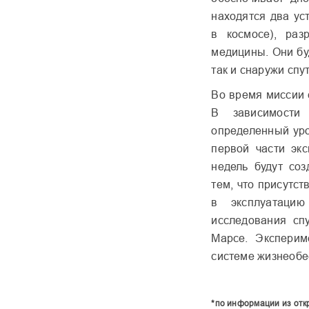
находятся два ус
в космосе), раз
медицины. Они бу
так и снаружи спу
Во время миссии 
В зависимости
определенный уро
первой части эк
недель будут со
тем, что присутст
в эксплуатаци
исследования сп
Марсе. Эксперим
системе жизнеобе
*по информации из отк