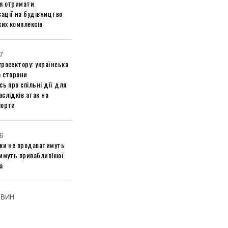
я отримати
ації на будівництво
их комплексів
7
росектору: українська
а сторони
сь про спільні дії для
слідків атак на
порти
6
ики не продаватимуть
тимуть привабливішої
а
ОВИН