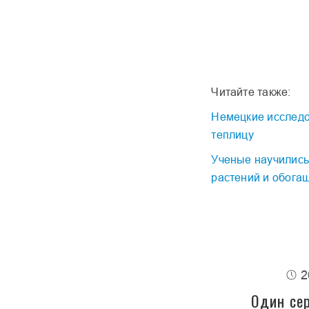
Читайте также:
Немецкие исследо
теплицу
Ученые научились
растений и обога
2
Один сер