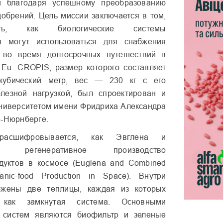
и благодаря успешному преобразованию
добрений. Цель миссии заключается в том,
ть, как биологические системы
я могут использоваться для снабжения
 во время долгосрочных путешествий в
 Eu: CROPIS, размер которого составляет
кубический метр, вес — 230 кг с его
олезной нагрузкой, был спроектирован и
ниверситетом имени Фридриха Александра
е-Нюрнберге.
асшифровывается, как Эвглена и
ное регенеративное производство
дуктов в космосе (Euglena and Combined
anic-food Production in Space). Внутри
ожены две теплицы, каждая из которых
 как замкнутая система. Основными
 систем являются биофильтр и зеленые