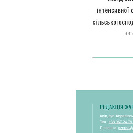
інтенсивної 
сільськогоспо
ЧИТ
РЕДАКЦІЯ ЖУ
Київ, вул. Кирилівсь
Тел.:
+38 067 24 79
Ел.пошта:
gzerno@