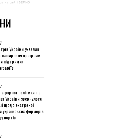
ма на сайті ЗЕРНО
НИ
7
стрів України ухвалив
 розширення програми
я підтримки
аграріїв
7
 аграрної політики та
ва України звернулося
ії щодо екстреної
я українських фермерів
у портів
7