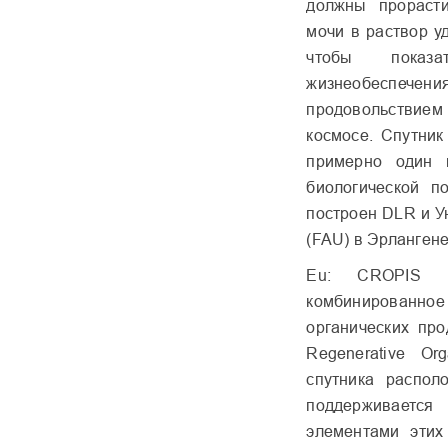
должны прораст
мочи в раствор у
чтобы показа
жизнеобеспечени
продовольствием
космосе. Спутник
примерно один 
биологической п
построен DLR и У
(FAU) в Эрланген
Eu: CROPIS р
комбинирован
органических про
Regenerative Org
спутника распол
поддерживается
элементами этих