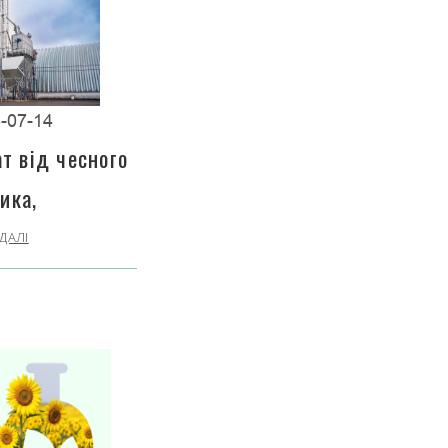
-07-14
т від чесного
ика,
ДАЛІ