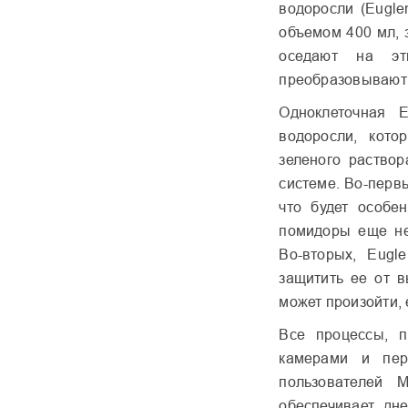
водоросли (Eugle
объемом 400 мл, 
оседают на эт
преобразовывают 
Одноклеточная E
водоросли, кото
зеленого раствор
системе. Во-перв
что будет особе
помидоры еще не
Во-вторых, Eugl
защитить ее от в
может произойти,
Все процессы, п
камерами и пе
пользователей M
обеспечивает дн