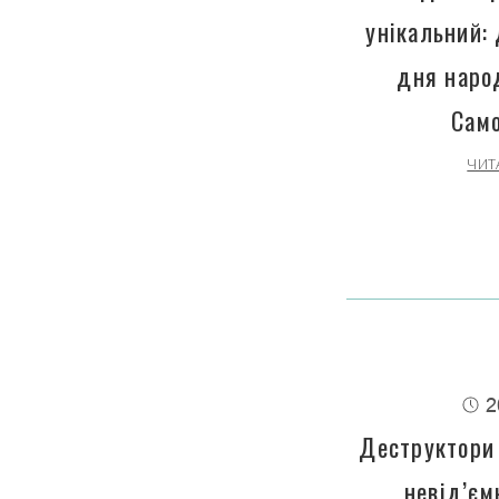
унікальний: 
дня наро
Сам
ЧИТ
2
Деструктори 
невід’єм