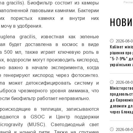
na gracilis). Биофильтр состоит из камеры
Рекла
заполненной лавовыми камнями. Бактерии
НОВИ
их пористых камнях и внутри них
мочу в удобрения.
uglena gracilis, известная как зеленые
2026-08-0
рая будет доставлена в космос в виде
Кабінет міні
рішення про
а 500 мл, также играет ключевую роль в
“5-7-9%” дл
ых, водоросли могут производить кислород,
українських 
нно важно в начале эксперимента, когда
 генерируют кислород через фотосинтез.
2026-08-0
ena может детоксифицировать систему и
Міністерство
ыброса чрезмерного уровня аммиака, что
продовольст
 если биофильтр работает неправильно.
до Єврокоміс
допомоги дл
роисходящие в теплицах, записываются
через блокад
редаются в GSOC и Центр поддержки
icrogravity (MUSC). Светодиодный свет
2026-08-0
евной и ночной ритм. Также на спутнике