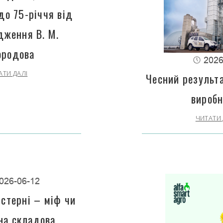
до 75-річчя від
дження В. М.
ородова
2026
АТИ ДАЛІ
Чесний результа
виробн
ЧИТАТИ 
026-06-12
стерні – міф чи
на складова