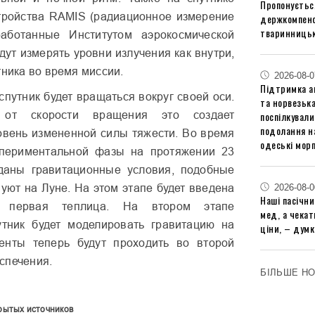
Пропонуєтьс
тройства RAMIS (радиационное измерение
держкомпенс
тваринницьк
работанные Институтом аэрокосмической
дут измерять уровни излучения как внутри,
тника во время миссии.
2026-08-0
Підтримка аг
спутник будет вращаться вокруг своей оси.
та норвезьк
 от скорости вращения это создает
поспілкували
подолання на
вень измененной силы тяжести. Во время
одеські мор
спериментальной фазы на протяжении 23
зданы гравитационные условия, подобные
2026-08-0
вуют на Луне. На этом этапе будет введена
Наші пасічн
ю первая теплица. На втором этапе
мед, а чека
утник будет моделировать гравитацию на
ціни, – думк
енты теперь будут проходить во второй
спечения.
БІЛЬШЕ Н
рытых источников