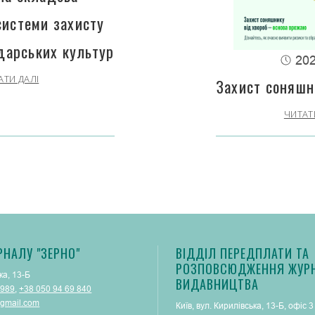
системи захисту
дарських культур
202
АТИ ДАЛІ
Захист соняшн
ЧИТАТ
РНАЛУ "ЗЕРНО"
ВІДДІЛ ПЕРЕДПЛАТИ ТА
РОЗПОВСЮДЖЕННЯ ЖУРН
ка, 13-Б
ВИДАВНИЦТВА
 989
,
+38 050 94 69 840
gmail.com
Київ, вул. Кирилівська, 13-Б, офіс 3