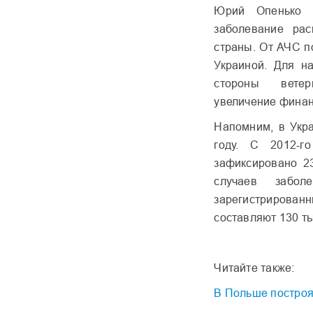
Юрий Опенько с
заболевание рас
страны. От АЧС п
Украиной. Для н
стороны ветер
увеличение финан
Напомним, в Укр
году. С 2012-
зафиксировано 2
случаев забо
зарегистрированн
составляют 130 ты
Читайте также:
В Польше построя