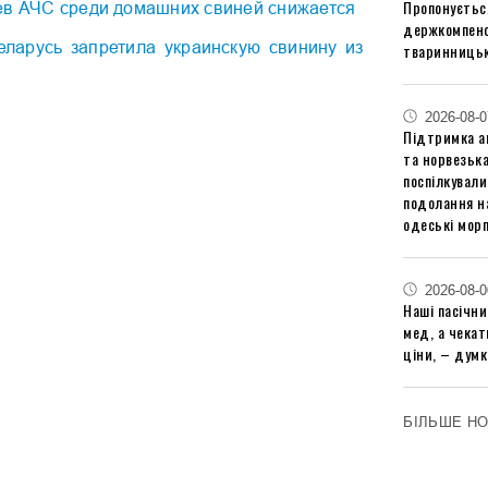
Пропонуєтьс
ев АЧС среди домашних свиней снижается
держкомпенс
ларусь запретила украинскую свинину из
тваринницьк
2026-08-0
Підтримка аг
та норвезьк
поспілкували
подолання на
одеські мор
2026-08-0
Наші пасічн
мед, а чека
ціни, – думк
БІЛЬШЕ Н