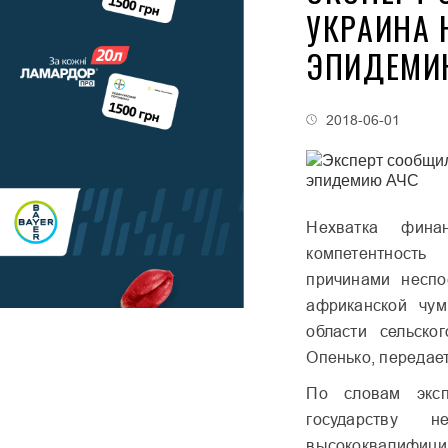
УКРАИНА 
ЭПИДЕМИ
2018-06-01
Нехватка фина
компетентност
причинами неспо
африканской чу
области сельско
Опенько, передае
По словам экс
государству н
высококвалифици