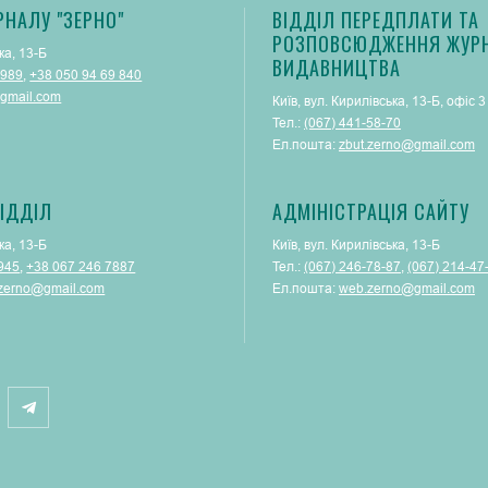
РНАЛУ "ЗЕРНО"
ВІДДІЛ ПЕРЕДПЛАТИ ТА
РОЗПОВСЮДЖЕННЯ ЖУРН
ка, 13-Б
ВИДАВНИЦТВА
 989
,
+38 050 94 69 840
gmail.com
Київ, вул. Кирилівська, 13-Б, офіс 3
Тел.:
(067) 441-58-70
Ел.пошта:
zbut.zerno@gmail.com
ІДДІЛ
АДМІНІСТРАЦІЯ САЙТУ
ка, 13-Б
Київ, вул. Кирилівська, 13-Б
945
,
+38 067 246 7887
Тел.:
(‎067) 246-78-87
, ‎
(067) 214-47
.zerno@gmail.com
Ел.пошта:
web.zerno@gmail.com