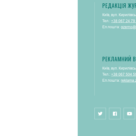
РЕДАКЦІЯ ЖУ
Київ, вул. Кирилівсь
Тел.:
+38 067 24 79
Ел.пошта:
gzerno@
РЕКЛАМНИЙ В
Київ, вул. Кирилівсь
Тел.:
+38 067 504 5
Ел.пошта:
reklama