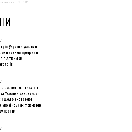
ма на сайті ЗЕРНО
НИ
7
стрів України ухвалив
 розширення програми
я підтримки
аграріїв
7
 аграрної політики та
ва України звернулося
ії щодо екстреної
я українських фермерів
у портів
7