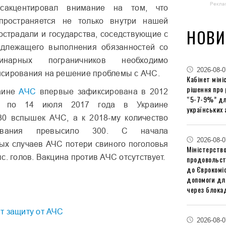
Рекла
акцентировал внимание на том, что
пространяется не только внутри нашей
НОВИ
острадали и государства, соседствующие с
адлежащего выполнения обязанностей со
инарных пограничников необходимо
2026-08-0
сирования на решение проблемы с АЧС.
Кабінет міні
рішення про
аине
АЧС
впервые зафиксирована в 2012
“5-7-9%” дл
го по 14 июля 2017 года в Украине
українських 
30 вспышек АЧС, а к 2018-му количество
левания превысило 300. С начала
2026-08-0
ых случаев АЧС потери свиного поголовья
Міністерство
с. голов. Вакцина против АЧС отсутствует.
продовольст
до Єврокоміс
допомоги дл
через блокад
т защиту от АЧС
2026-08-0