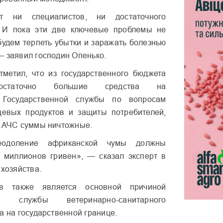
 ни специалистов, ни достаточного
 И пока эти две ключевые проблемы не
удем терпеть убытки и заражать болезнью
— заявил господин Опенько.
тметил, что из государственного бюджета
остаточно большие средства на
 Государственной службы по вопросам
щевых продуктов и защиты потребителей,
и АЧС суммы ничтожные.
еодоление африканской чумы должны
 миллионов гривен», — сказал эксперт в
 хозяйства.
тв также является основной причиной
ти службы ветеринарно-санитарного
а на государственной границе.