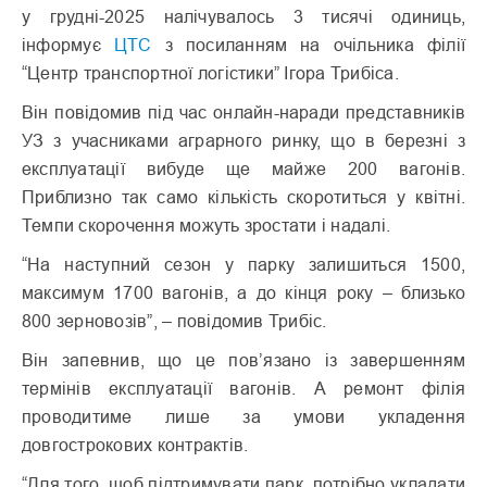
у грудні-2025 налічувалось 3 тисячі одиниць,
інформує
ЦТС
з посиланням на очільника філії
“Центр транспортної логістики” Ігора Трибіса.
Він повідомив під час онлайн-наради представників
УЗ з учасниками аграрного ринку, що в березні з
експлуатації вибуде ще майже 200 вагонів.
Приблизно так само кількість скоротиться у квітні.
Темпи скорочення можуть зростати і надалі.
“На наступний сезон у парку залишиться 1500,
максимум 1700 вагонів, а до кінця року – близько
800 зерновозів”, – повідомив Трибіс.
Він запевнив, що це пов’язано із завершенням
термінів експлуатації вагонів. А ремонт філія
проводитиме лише за умови укладення
довгострокових контрактів.
“Для того, щоб підтримувати парк, потрібно укладати