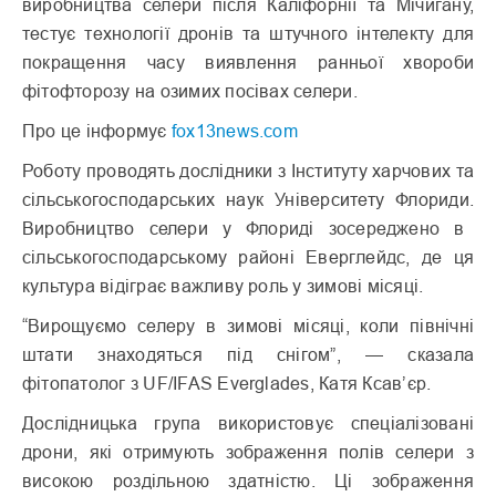
виробництва селери після Каліфорнії та Мічигану,
тестує технології дронів та штучного інтелекту для
покращення часу виявлення ранньої хвороби
фітофторозу на озимих посівах селери.
Про це інформує
fox13news.com
Роботу проводять дослідники з Інституту харчових та
сільськогосподарських наук Університету Флориди.
Виробництво селери у Флориді зосереджено в
сільськогосподарському районі Еверглейдс, де ця
культура відіграє важливу роль у зимові місяці.
“Вирощуємо селеру в зимові місяці, коли північні
штати знаходяться під снігом”, — сказала
фітопатолог з UF/IFAS Everglades, Катя Ксав’єр.
Дослідницька група використовує спеціалізовані
дрони, які отримують зображення полів селери з
високою роздільною здатністю.
Ці зображення