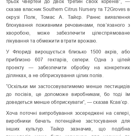
трьох чвертей до двох третин своїх коренів”, —
сказав власник Southern Citrus Nursery та T2Groves в
окрузі Полк, Томас А. Тайєр. Раннє виявлення
блокування поживними речовинами, пов’язаного з
хворобою, може забезпечити цілеспрямоване
лікування та обмежити втрати врожаю.
У Флориді вирощується близько 1500 акрів, або
приблизно 607 гектарів, селери. Одна з цілей
проекту — забезпечити обробку на конкретних
ділянках, а не обприскування цілих полів.
“Оскільки ми застосовуватимемо менше пестицидів
до посівів, це допоможе виробникам, бо тоді їм
доведеться менше обприскувати”, — сказав Ксав’єр.
Хоча поточні випробування зосереджені на селері,
виробники бачать потенційне застосування для
інших культур. Тайєр зазначив, що подібна