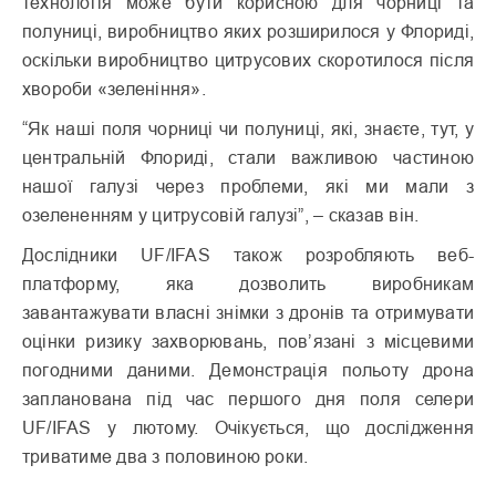
технологія може бути корисною для чорниці та
полуниці, виробництво яких розширилося у Флориді,
оскільки виробництво цитрусових скоротилося після
хвороби «зеленіння».
“Як наші поля чорниці чи полуниці, які, знаєте, тут, у
центральній Флориді, стали важливою частиною
нашої галузі через проблеми, які ми мали з
озелененням у цитрусовій галузі”, – сказав він.
Дослідники UF/IFAS також розробляють веб-
платформу, яка дозволить виробникам
завантажувати власні знімки з дронів та отримувати
оцінки ризику захворювань, пов’язані з місцевими
погодними даними. Демонстрація польоту дрона
запланована під час першого дня поля селери
UF/IFAS у лютому. Очікується, що дослідження
триватиме два з половиною роки.