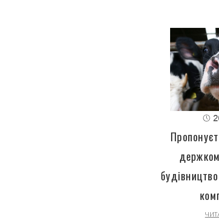
2
Пропонуєт
держком
будівництво
ком
ЧИТ