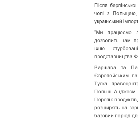
Після берлінської
чолі з Польщею,
український імпорт
“Ми працюємо з
дозволить нам п
їхню стурбован
представництва Ф
Варшава та Пар
Європейським па
Туска, правоцент
Польщі Анджеєм Г
Перелік продуктів
розширять на зер
базовий період дл