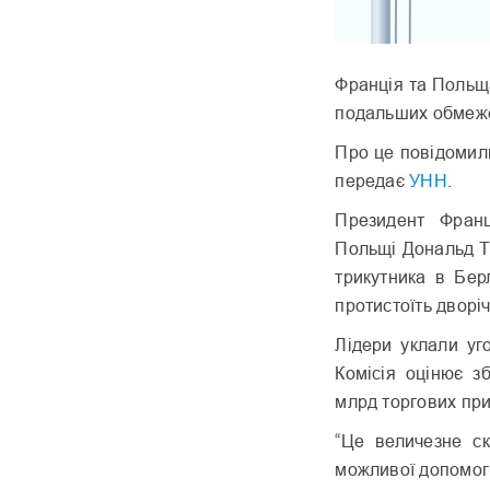
Франція та Польща
подальших обмежен
Про це повідомил
передає
УНН
.
Президент Франц
Польщі Дональд Ту
трикутника в Берл
протистоїть дворіч
Лідери уклали у
Комісія оцінює з
млрд торгових при
“Це величезне ск
можливої допомог