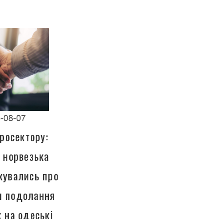
-08-07
росектору:
а норвезька
кувались про
ля подолання
к на одеські