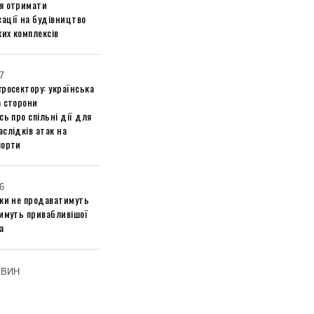
я отримати
ації на будівництво
их комплексів
7
росектору: українська
а сторони
сь про спільні дії для
слідків атак на
порти
6
ики не продаватимуть
тимуть привабливішої
а
ОВИН