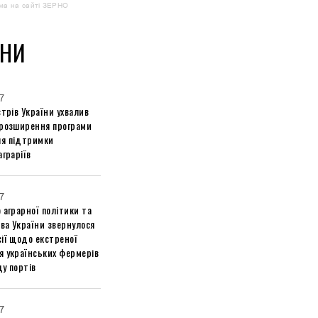
ма на сайті ЗЕРНО
НИ
7
стрів України ухвалив
 розширення програми
я підтримки
аграріїв
7
 аграрної політики та
ва України звернулося
ії щодо екстреної
я українських фермерів
у портів
7