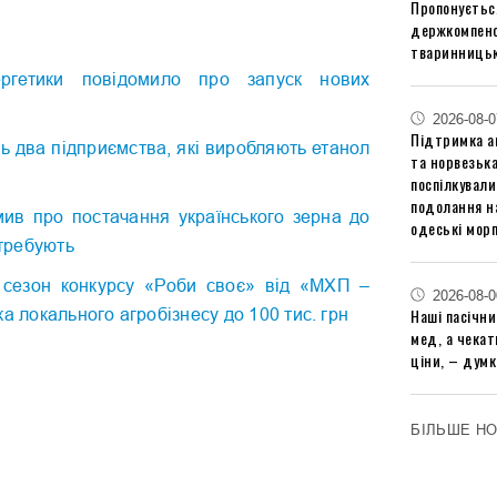
Пропонуєтьс
держкомпенс
тваринницьк
ергетики повідомило про запуск нових
2026-08-0
Підтримка аг
ь два підприємства, які виробляють етанол
та норвезьк
поспілкували
подолання на
ив про постачання українського зерна до
одеські мор
отребують
 сезон конкурсу «Роби своє» від «МХП –
2026-08-0
Наші пасічн
а локального агробізнесу до 100 тис. грн
мед, а чека
ціни, – думк
БІЛЬШЕ Н