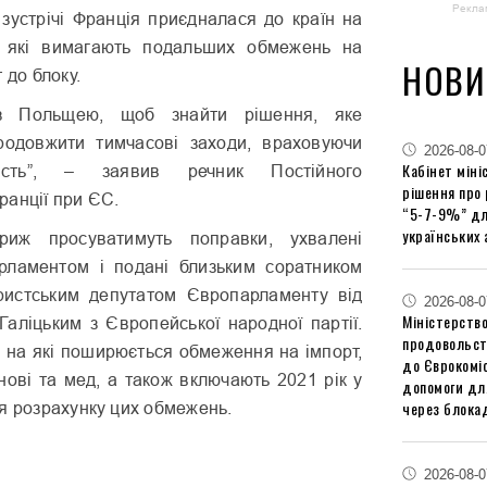
Рекла
 зустрічі Франція приєдналася до країн на
 які вимагають подальших обмежень на
НОВИ
 до блоку.
 Польщею, щоб знайти рішення, яке
родовжити тимчасові заходи, враховуючи
2026-08-0
Кабінет міні
ість”, – заявив речник Постійного
рішення про
ранції при ЄС.
“5-7-9%” дл
українських 
иж просуватимуть поправки, ухвалені
рламентом і подані близьким соратником
ристським депутатом Європарламенту від
2026-08-0
Міністерство
аліцьким з Європейської народної партії.
продовольст
, на які поширюється обмеження на імпорт,
до Єврокоміс
нові та мед, а також включають 2021 рік у
допомоги дл
через блокад
я розрахунку цих обмежень.
2026-08-0