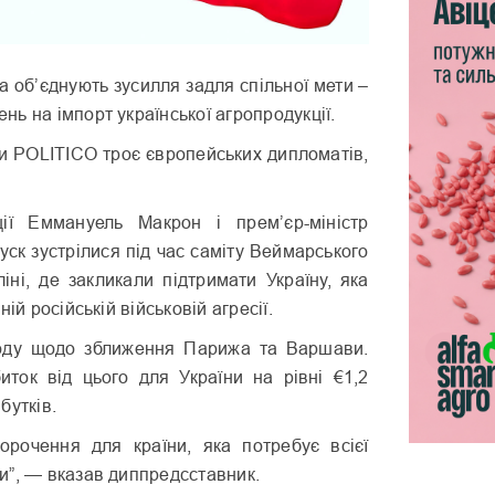
 об’єднують зусилля задля спільної мети –
ь на імпорт української агропродукції.
и POLITICO троє європейських дипломатів,
ії Еммануель Макрон і прем’єр-міністр
ск зустрілися під час саміту Веймарського
іні, де закликали підтримати Україну, яка
ній російській військовій агресії.
году щодо зближення Парижа та Варшави.
биток від цього для України на рівні €1,2
бутків.
орочення для країни, яка потребує всієї
и”, — вказав диппредсставник.