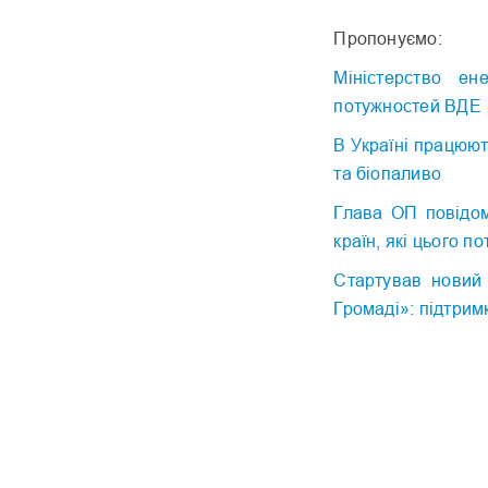
Пропонуємо:
Міністерство ен
потужностей ВДЕ
В Україні працюют
та біопаливо
Глава ОП повідом
країн, які цього п
Стартував новий
Громаді»: підтримк