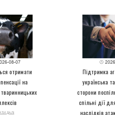
026-08-07
2026
ься отримати
Підтримка аг
пенсації на
українська т
 тваринницьких
сторони поспіл
плексів
спільні дії д
наслідків ата
АТИ ДАЛІ