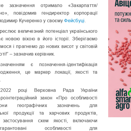
не зазначення отримало «Закарпаття/
но», повідомив гендиректор корпорації
одимир Кучеренко у своєму
Фейсбуці
.
креслює величезний потенціал українського
ає новою віхою в його історії. Зберігаємо
ємося і прагнемо до нових висот у світовій
ті!” – зазначив керівник.
значенням є позначення-ідентифікація
ходження, це маркер локації, якості та
.
2022 році Верховна Рада України
роінтеграційний закон «Про особливості
рони географічних зазначень для
ської продукції та харчових продуктів,
 застосування схем якості, включаючи
гарантовані особливості для