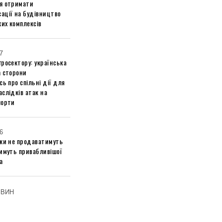
я отримати
ації на будівництво
их комплексів
7
росектору: українська
а сторони
сь про спільні дії для
слідків атак на
порти
6
ики не продаватимуть
тимуть привабливішої
а
ОВИН