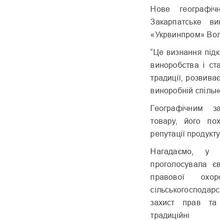
Нове географіч
Закарпатське ви
«Укрвинпром» Вол
“Це визнання під
виноробства і ст
традиції, розвива
виноробній спільно
Географічним за
товару, його по
репутації продукту
Нагадаємо, у 
проголосувала єв
правової охо
сільськогосподар
захист прав та
традиційні 