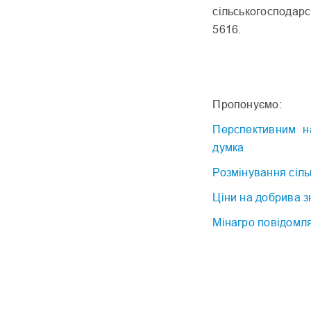
сільськогосподар
5616.
Пропонуємо:
Перспективним на
думка
Розмінування сіл
Ціни на добрива з
Мінагро повідомля