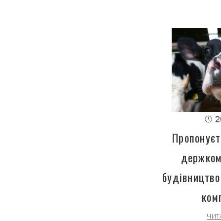
2
Пропонуєт
держком
будівництво
ком
ЧИТ