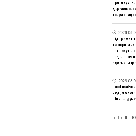
Пропонуєтьс
держкомпенс
тваринницьк
2026-08-0
Підтримка аг
та норвезьк
поспілкували
подолання на
одеські мор
2026-08-0
Наші пасічн
мед, а чека
ціни, – думк
БІЛЬШЕ Н