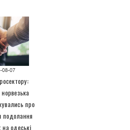
-08-07
росектору:
а норвезька
кувались про
ля подолання
к на одеські