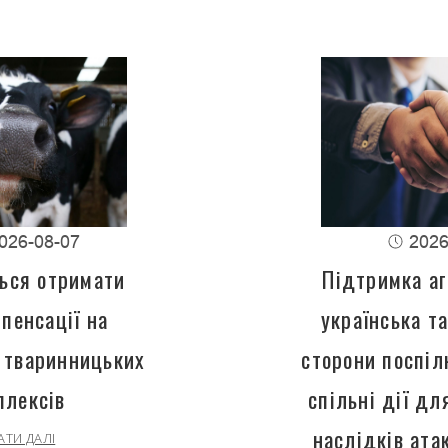
026-08-07
2026
ься отримати
Підтримка аг
пенсації на
українська т
 тваринницьких
сторони поспіл
плексів
спільні дії д
наслідків ата
АТИ ДАЛІ