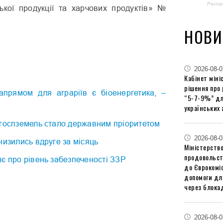
Рекла
ської продукції та харчових продуктів» №
НОВИ
2026-08-0
Кабінет міні
рішення про
прямом для аграріїв є біоенергетика, –
“5-7-9%” дл
українських 
ьгоспземель стало державним пріоритетом
2026-08-0
низились вдруге за місяць
Міністерство
продовольст
є про рівень забезпеченості ЗЗР
до Єврокоміс
допомоги дл
через блокад
2026-08-0