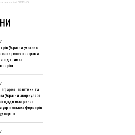
ма на сайті ЗЕРНО
НИ
7
стрів України ухвалив
 розширення програми
я підтримки
аграріїв
7
 аграрної політики та
ва України звернулося
ії щодо екстреної
я українських фермерів
у портів
7