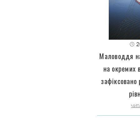
2
Маловоддя на
на окремих 
зафіксовано 
рів
ЧИТ