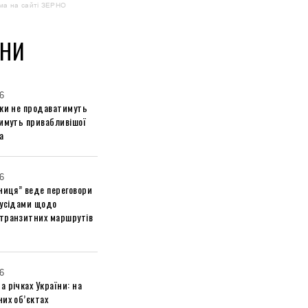
ма на сайті ЗЕРНО
НИ
6
ики не продаватимуть
тимуть привабливішої
а
6
ниця” веде переговори
сусідами щодо
транзитних маршрутів
6
 річках України: на
их об’єктах