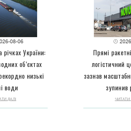
026-08-06
2026
 річках України:
Прямі ракетн
водних об’єктах
логістичний 
рекордно низькі
зазнав масштабн
ні води
зупинив 
АТИ ДАЛІ
ЧИТАТИ 