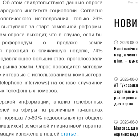
. Об этом свидетельствуют данные опроса
Рекла
ародного института социологии. Согласно
НОВИ
иологического исследования, только 26%
 выступают за старт земельной реформы.
гам опроса выходит, что в случае, если бы
ий референдум о продаже земли
2026-08-0
Наші пасічн
я
проходил в ближайшую неделю, 74%
мед, а чека
 подавляющее большинство, проголосовали
ціни, – думк
а рынка земли. Опрос проводился методом
 интервью с использованием компьютера,
2026-08-0
 telephone interviews) на основе случайной
АТ “Укрзаліз
з країнами-
ых телефонных номеров.
розширення 
ерской
информации, анализ телефонных
для зерна
телей на эфиры на различных
тв-каналах
 порядка 75-80% недовольных (от общего
2026-08-0
нившихся) земельной инициативой гаранта.
Маловоддя на
окремих водн
мация изложена в нашей
статье
.