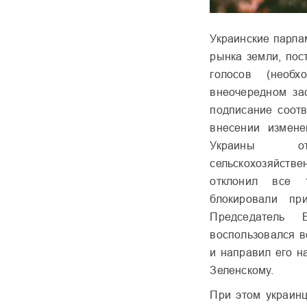
Украинские парла
рынка земли, по
голосов (необ
внеочередном за
подписание соот
внесении измене
Украины от
сельскохозяйстве
отклонил все 1
блокировали пр
Председатель
воспользовался в
и направил его н
Зеленскому.
При этом украинц