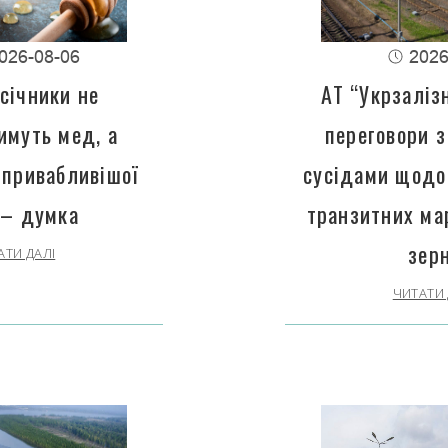
026-08-06
2026
січники не
АТ “Укрзаліз
имуть мед, а
переговори з
 привабливішої
сусідами щодо
 – думка
транзитних ма
зер
АТИ ДАЛІ
ЧИТАТИ 