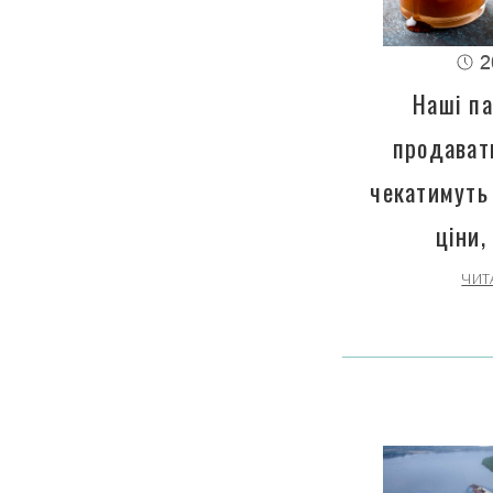
2
Наші па
продават
чекатимуть
ціни,
ЧИТ