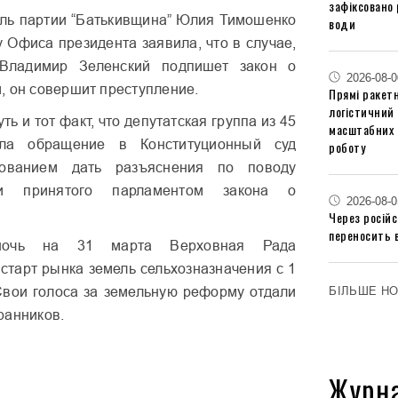
зафіксовано 
ль партии “
Батькивщина
” Юлия Тимошенко
води
у Офиса президента заявила, что в случае,
 Владимир Зеленский подпишет закон о
2026-08-0
, он совершит преступление.
Прямі ракетн
логістичний
ть и тот факт, что депутатская группа из 45
масштабних 
ала обращение в Конституционный суд
роботу
ованием дать разъяснения по поводу
сти принятого парламентом закона о
2026-08-0
Через російс
переносить 
ночь на 31 марта Верховная Рада
 старт рынка земель
сельхозназначения
с 1
БІЛЬШЕ Н
Свои голоса за земельную реформу отдали
ранников.
Журн