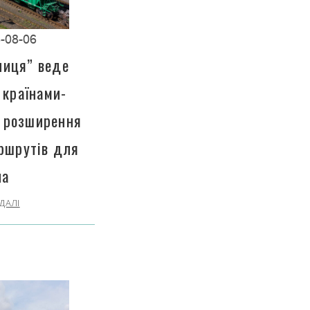
-08-06
ниця” веде
 країнами-
 розширення
ршрутів для
на
ДАЛІ