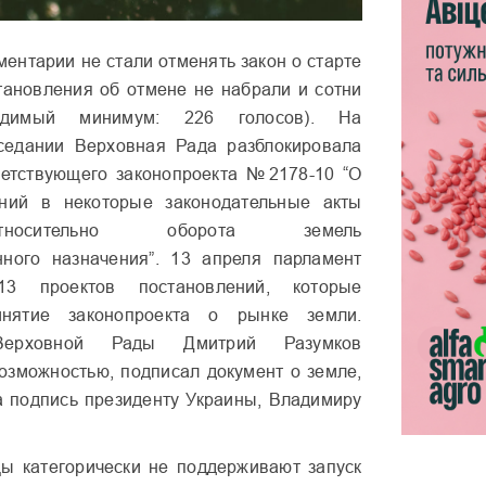
ментарии не стали отменять закон о старте
становления об отмене
не набрали и сотни
ходимый минимум: 226 голосов). На
седании Верховная Рада разблокировала
ветствующего законопроекта №2178-10 “О
ний в некоторые законодательные акты
носительно оборота земель
нного назначения”. 13 апреля парламент
3 проектов постановлений, которые
инятие законопроекта о рынке земли.
 Верховной Рады Дмитрий
Разумков
озможностью, подписал документ о земле,
а подпись президенту Украины, Владимиру
ы категорически не поддерживают запуск