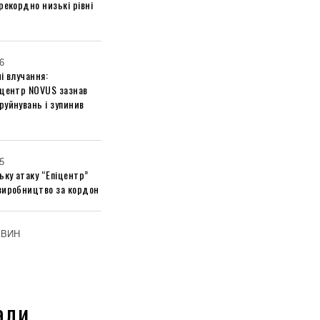
рекордно низькі рівні
6
і влучання:
 центр NOVUS зазнав
руйнувань і зупинив
5
ьку атаку “Епіцентр”
виробництво за кордон
ОВИН
али