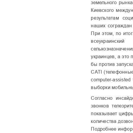
земельного рынка
Киевского междун
результатам соц
наших сограждан
При этом, по ито
всеукраинск
сельхозназначени
украинцев, а это
бы против запуск
CATI (телефонные
computer-assisted
выборки мобильн
Согласно
инсайд
звонков телезри
показывает цифры
количества дозво
Подробнее инфор