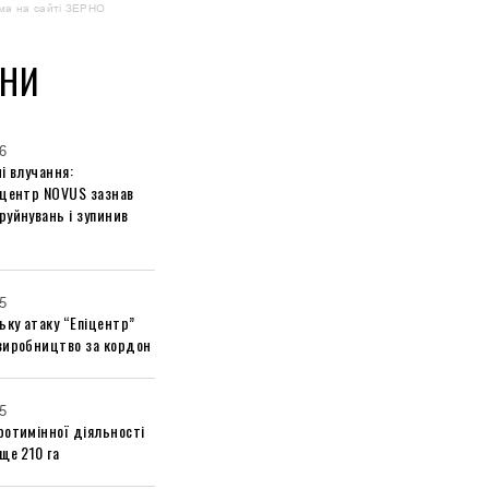
ма на сайті ЗЕРНО
НИ
6
і влучання:
 центр NOVUS зазнав
руйнувань і зупинив
5
ьку атаку “Епіцентр”
виробництво за кордон
5
ротимінної діяльності
ще 210 га