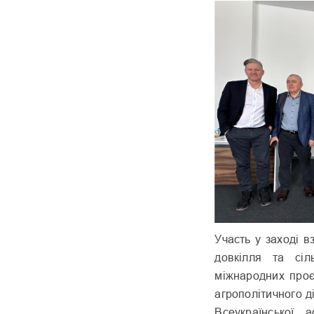
Участь у заході в
довкілля та сіл
міжнародних проє
агрополітичного 
Всеукраїнської а