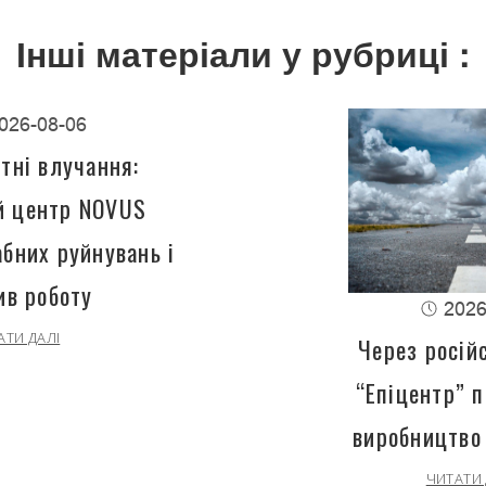
Інші матеріали у рубриці :
026-08-06
тні влучання:
й центр NOVUS
бних руйнувань і
ив роботу
2026
АТИ ДАЛІ
Через росій
“Епіцентр” 
виробництво
ЧИТАТИ 