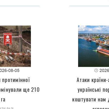
026-08-05
2026
 протимінної
Атаки країни-
змінували ще 210
українські п
га
коштувати нам 
агросе
АТИ ДАЛІ