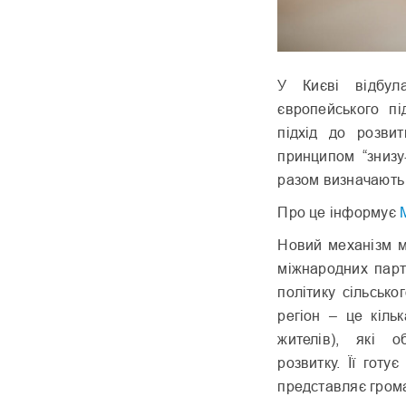
У Києві відбул
європейського п
підхід до розвит
принципом “знизу
разом визначають 
Про це інформує
Новий механізм м
міжнародних парт
політику сільськ
регіон – це кіль
жителів), які о
розвитку. Її готу
представляє громад