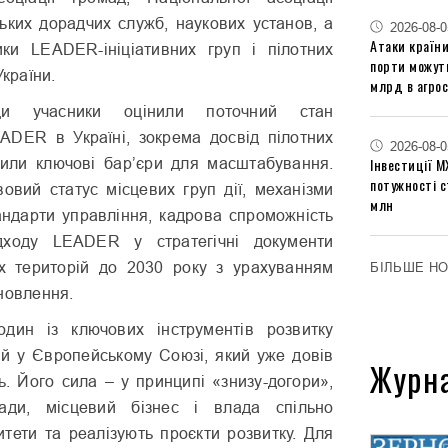
ських дорадчих служб, наукових установ, а
2026-08-0
Атаки країни
ки LEADER-ініціативних груп і пілотних
порти можут
України.
млрд в агрос
и учасники оцінили поточний стан
DER в Україні, зокрема досвід пілотних
2026-08-0
Інвестиції М
ачили ключові бар’єри для масштабування.
потужності 
овий статус місцевих груп дії, механізми
млн
андарти управління, кадрова спроможність
ідходу LEADER у стратегічні документи
их територій до 2030 року з урахуванням
БІЛЬШЕ Н
новлення.
ин із ключових інструментів розвитку
рій у Європейському Союзі, який уже довів
Журн
ь. Його сила – у принципі «знизу-догори»,
ади, місцевий бізнес і влада спільно
итети та реалізують проєкти розвитку. Для