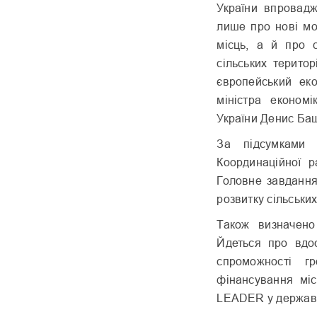
України впровад
лише про нові мо
місць, а й про с
сільських територ
європейський еко
міністра економі
України Денис Ба
За підсумками 
Координаційної р
Головне завдання
розвитку сільськи
Також визначено
Йдеться про вдо
спроможності г
фінансування міс
LEADER у державну