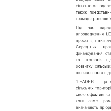
сільськогосподар
також представни
громад з регіонів 
Під час нарад
впровадження LEA
проєктів, і визн
Серед них – прав
фінансування, ст
та інтеграція п
розвитку сільськ
післявоєнного від
“LEADER – це од
сільських терито
свою ефективніст
коли саме гром
визначають пріор