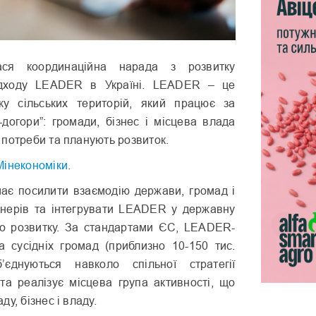
ася координаційна нарада з розвитку
ідходу LEADER в Україні. LEADER – це
ку сільських територій, який працює за
-догори”: громади, бізнес і місцева влада
потреби та планують розвиток.
Мінекономіки
.
ає посилити взаємодію держави, громад і
нерів та інтегрувати LEADER у державну
ого розвитку. За стандартами ЄС, LEADER-
ка сусідніх громад (приблизно 10-150 тис.
б’єднуються навколо спільної стратегії
є та реалізує місцева група активності, що
у, бізнес і владу.