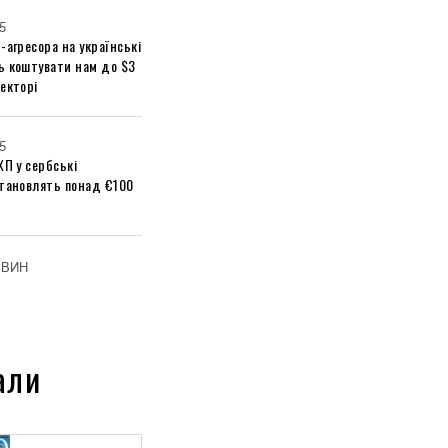
5
-агресора на українські
ь коштувати нам до $3
екторі
5
ХП у сербські
становлять понад €100
ОВИН
али