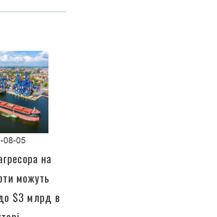
-08-05
агресора на
орти можуть
до $3 млрд в
кторі