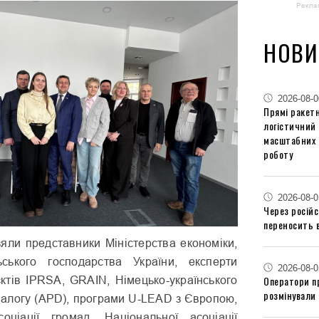
Рекла
НОВИ
2026-08-0
Прямі ракетн
логістичний
масштабних 
роботу
2026-08-0
Через російс
переносить 
зяли представники Міністерства економіки,
ьського господарства України, експерти
2026-08-0
Оператори п
ктів IPRSA, GRAIN, Німецько-українського
розмінували 
діалогу (APD), програми U-LEAD з Європою,
соціації громад, Національної асоціації