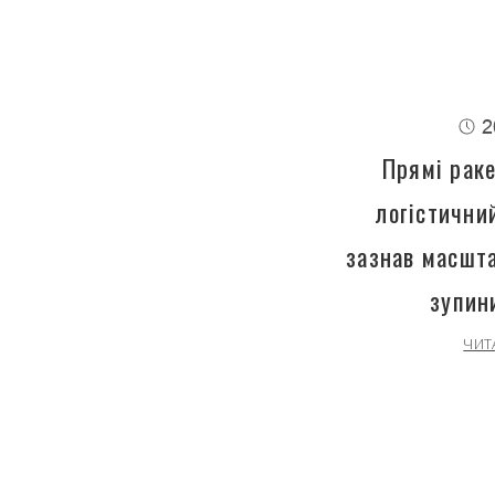
2
Прямі раке
логістични
зазнав масшта
зупин
ЧИТ