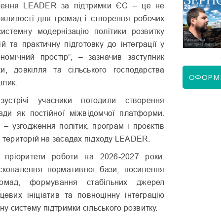
ження LEADER за підтримки ЄС – це не
жливості для громад і створення робочих
КВІТЕНЬ 2026
ЧЕРВЕНЬ 2026
истемну модернізацію політики розвитку
ій та практичну підготовку до інтеграції у
номічний простір”, – зазначив заступник
ки, довкілля та сільського господарства
ОФОРМ
шлик.
зустрічі учасники погодили створення
ади як постійної міжвідомчої платформи.
 – узгодження політик, програм і проєктів
х територій на засадах підходу LEADER.
 пріоритети роботи на 2026-2027 роки.
сконалення нормативної бази, посилення
ромад, формування стабільних джерел
цевих ініціатив та повноцінну інтеграцію
 систему підтримки сільського розвитку.