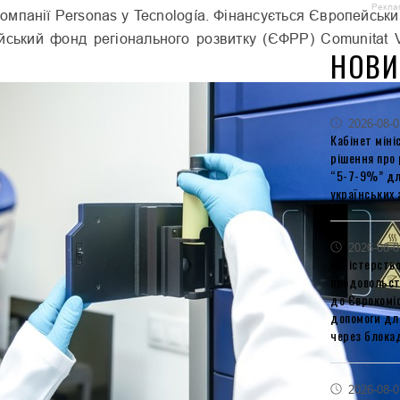
Рекла
компанії Personas y Tecnología. Фінансується Європейсь
йський фонд регіонального розвитку (ЄФРР) Comunitat V
НОВИ
2026-08-0
Кабінет міні
рішення про
“5-7-9%” дл
українських 
2026-08-0
Міністерство
продовольст
до Єврокоміс
допомоги дл
через блокад
2026-08-0