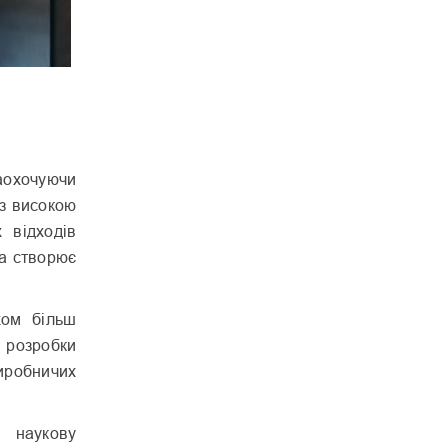
заохочуючи
 з високою
 відходів
а створює
хом більш
 розробки
иробничих
є наукову