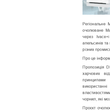
Регіональне М
очолюване Ма
через Ivace+
апельсинів та
різних промис
Про це інфор
Пропозиція D
харчових від
принципами 
використанні
властивостям
чорнил, які мо
Проєкт очолює