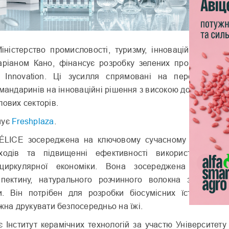
іністерство промисловості, туризму, інновацій та торгівл
ріаном Кано, фінансує розробку зелених процесів та т
i Innovation. Ці зусилля спрямовані на перетворення
 мандаринів на інноваційні рішення з високою доданою ва
лових секторів.
мує
Freshplaza
.
ÉLICE зосереджена на ключовому сучасному виклику: мі
ходів та підвищенні ефективності використання ре
циркулярної економіки. Вона зосереджена на вилу
 пектину, натурального розчинного волокна з гелеут
и. Він потрібен для розробки біосумісних їстівних ст
жна друкувати безпосередньо на їжі.
 Інститут керамічних технологій за участю Університету