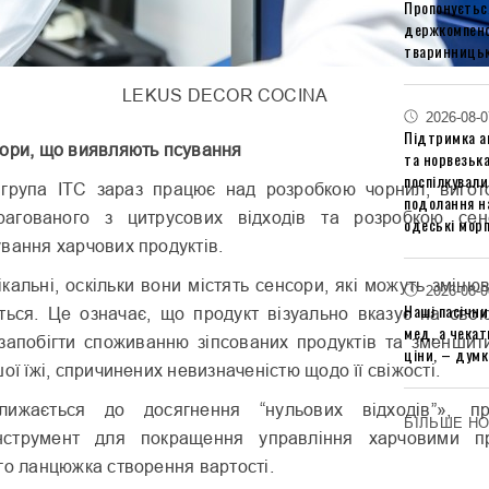
Пропонуєтьс
держкомпенс
тваринницьк
LEKUS DECOR COCINA
2026-08-0
Підтримка аг
ори, що виявляють псування
та норвезьк
поспілкували
 група ITC зараз працює над розробкою чорнил, вигот
подолання на
трагованого з цитрусових відходів та розробкою се
одеські мор
вання харчових продуктів.
кальні, оскільки вони містять сенсори, які можуть змінюв
2026-08-0
Наші пасічн
ться. Це означає, що продукт візуально вказує на свою
мед, а чека
апобігти споживанню зіпсованих продуктів та зменшити 
ціни, – думк
ої їжі, спричинених невизначеністю щодо її свіжості.
лижається до досягнення “нульових відходів”», п
БІЛЬШЕ Н
інструмент для покращення управління харчовими п
го ланцюжка створення вартості.