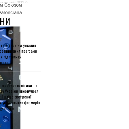
ма на сайті ЗЕРНО
ким Союзом
alenciana
НИ
7
стрів України ухвалив
 розширення програми
я підтримки
аграріїв
7
 аграрної політики та
ва України звернулося
ії щодо екстреної
я українських фермерів
у портів
7