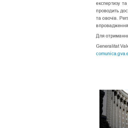
експертизу та
проводить дос
та овочів. Per
впровадження 
Для отримання
Generalitat Va
comunica.gva.