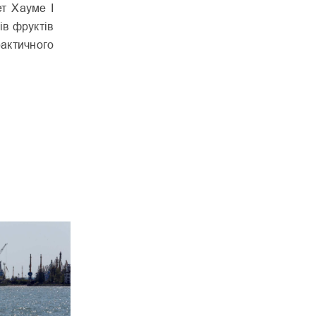
ет Хауме I
ів фруктів
рактичного