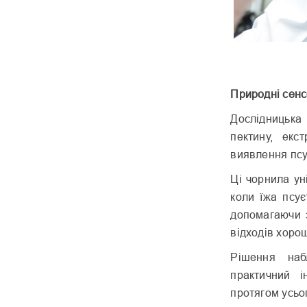
Природні сенс
Дослідницька
пектину, екс
виявлення псу
Ці чорнила уні
коли їжа псує
допомагаючи з
відходів хорош
Рішення наб
практичний 
протягом усьо