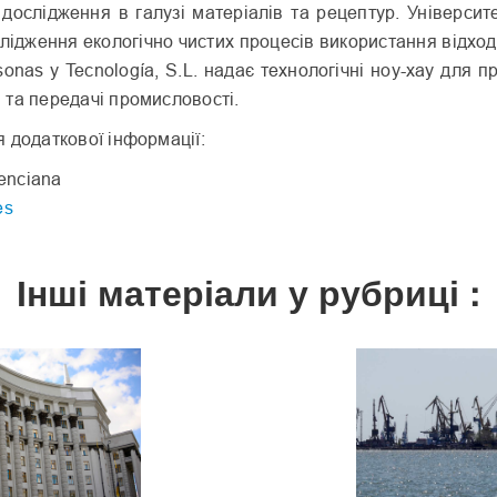
 дослідження в галузі матеріалів та рецептур. Університ
лідження екологічно чистих процесів використання відход
sonas y Tecnología, S.L. надає технологічні ноу-хау для п
та передачі промисловості.
 додаткової інформації:
lenciana
es
Інші матеріали у рубриці :