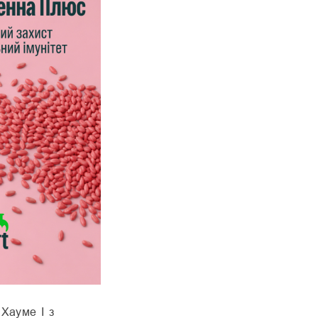
і Іспанії,
ехнологій
 відходів
ртістю для
німізації
сурсів за
ченні та
ворюючими
руменевих
 Хауме I з