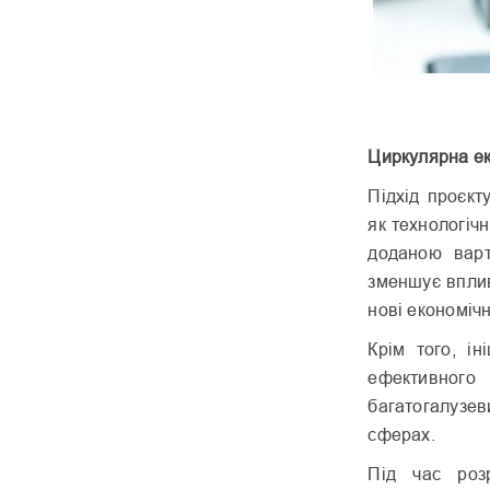
Циркулярна ек
Підхід проєкт
як технологічн
доданою варт
зменшує впли
нові економічн
Крім того, і
ефективного 
багатогалузе
сферах.
Під час розр