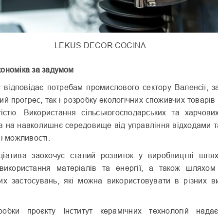
LEKUS DECOR COCINA
ономіка за задумом
у відповідає потребам промислового сектору Валенсії, 
ий прогрес, так і розробку екологічних споживчих товарів
істю. Використання сільськогосподарських та харчових
в на навколишнє середовище від управління відходами т
і можливості.
ніціатива заохочує сталий розвиток у виробництві шля
використання матеріалів та енергії, а також шляхом
вих застосувань, які можна використовувати в різних в
обки проєкту Інститут керамічних технологій нада