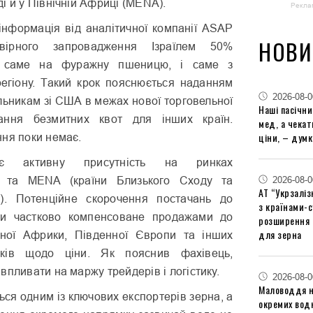
і й у Північній Африці (MENA).
Рекла
нформація від аналітичної компанії ASAP
НОВИ
вірного запровадження Ізраїлем 50%
а саме на фуражну пшеницю, і саме з
егіону. Такий крок пояснюється наданням
2026-08-0
льникам зі США в межах нової торговельної
Наші пасічн
ання безмитних квот для інших країн.
мед, а чека
ціни, – думк
ння поки немає.
гає активну присутність на ринках
2026-08-0
я та MENA (країни Близького Сходу та
АТ “Укрзаліз
и). Потенційне скорочення постачань до
з країнами-
ти частково компенсоване продажами до
розширення 
для зерна
чної Африки, Південної Європи та інших
мків щодо ціни. Як пояснив фахівець,
впливати на маржу трейдерів і логістику.
2026-08-0
Маловоддя на
ься одним із ключових експортерів зерна, а
окремих водн