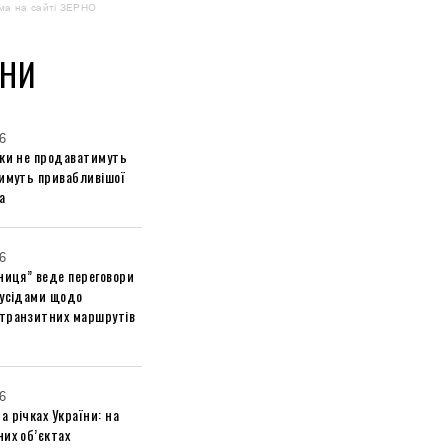
ма на сайті ЗЕРНО
НИ
6
ики не продаватимуть
тимуть привабливішої
а
6
ниця” веде переговори
сусідами щодо
транзитних маршрутів
6
 річках України: на
их об’єктах