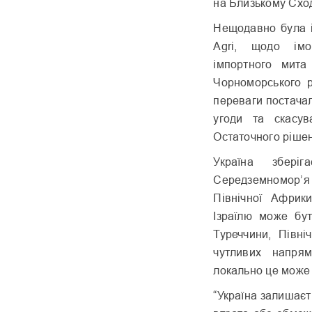
на Близькому Сход
Нещодавно була і
Agri, щодо імо
імпортного мит
Чорноморського р
переваги постача
угоди та скасув
Остаточного ріше
Україна збері
Середземномор’
Північної Африк
Ізраїлю може бу
Туреччини, Півні
чутливих напря
локально це може 
“Україна залишаєт