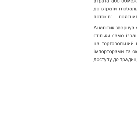
втрата або обмеж
до втрати глобаль
потоків”, – поясни
Аналітик звернув 
стільки саме ізра
на торговельний 
імпортерами та о
доступу до традиц