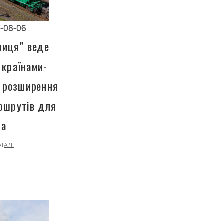
-08-06
ниця” веде
 країнами-
 розширення
ршрутів для
на
ДАЛІ