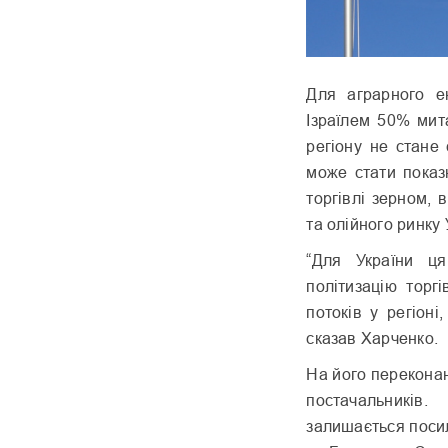
Для аграрного е
Ізраїлем 50% ми
регіону не стане
може стати показ
торгівлі зерном,
та олійного ринку
“Для України ц
політизацію торг
потоків у регіоні
сказав Харченко.
На його перекона
постачальникі
залишається посил