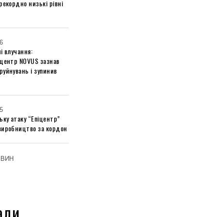
рекордно низькі рівні
6
і влучання:
 центр NOVUS зазнав
руйнувань і зупинив
5
ьку атаку “Епіцентр”
виробництво за кордон
ОВИН
али