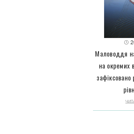
2
Маловоддя на
на окремих 
зафіксовано 
рів
ЧИТ