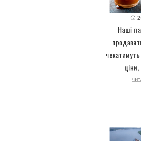
2
Наші па
продават
чекатимуть
ціни,
ЧИТ