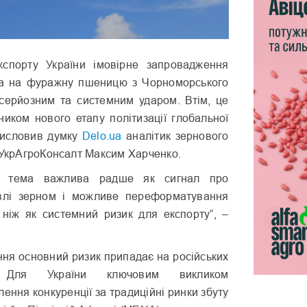
кспорту України імовірне запровадження
та на фуражну пшеницю з Чорноморського
 серйозним та системним ударом. Втім, це
ником нового етапу політизації глобальної
 висловив думку
Delo.ua
аналітик зернового
 УкрАгроКонсалт Максим Харченко.
я тема важлива радше як сигнал про
івлі зерном і можливе переформатування
, ніж як системний ризик для експорту”, –
ння основний ризик припадає на російських
в. Для України ключовим викликом
ення конкуренції за традиційні ринки збуту