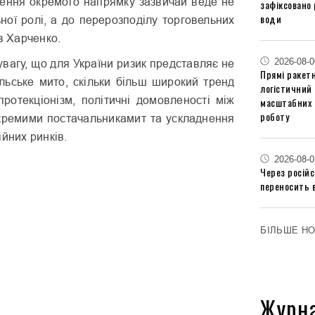
ення окремого напрямку зазвичай веде не
зафіксовано 
води
ної ролі, а до перерозподілу торговельних
в Харченко.
2026-08-0
увагу, що для України ризик представляє не
Прямі ракетн
їльське мито, скільки більш широкий тренд
логістичний
протекціонізм, політичні домовленості між
масштабних 
роботу
кремими постачальникамит та ускладнення
ійних ринків.
2026-08-0
Через російс
переносить 
БІЛЬШЕ Н
Журн