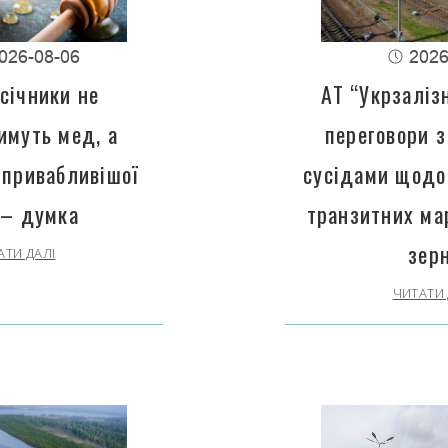
026-08-06
2026
січники не
АТ “Укрзаліз
имуть мед, а
переговори з
 привабливішої
сусідами щодо
 – думка
транзитних ма
зер
АТИ ДАЛІ
ЧИТАТИ 